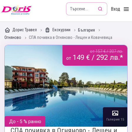
Doris - Изкушението да пътуваш
Вход
Дорис Травел
Екскурзии
България
Огняново
СПА почивка в Огняново - Лещен и Ковачевица
от 157 € / 307 лв.
149 € / 292 лв.*
от
Галерия 15
До - 5 % ранно
СПА почивка в Огняново - Лещен и