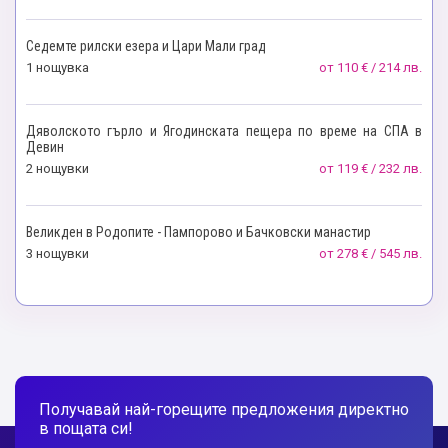
Седемте рилски езера и Цари Мали град
1 нощувкa
от
110 € / 214 лв.
Дяволското гърло и Ягодинската пещера по време на СПА в
Девин
2 нощувки
от
119 € / 232 лв.
Великден в Родопите - Пампорово и Бачковски манастир
3 нощувки
от
278 € / 545 лв.
Получавай най-горещите предложения директно
в пощата си!