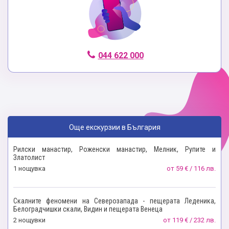
044 622 000
Още екскурзии в България
Рилски манастир, Роженски манастир, Мелник, Рупите и
Златолист
1 нощувкa
от
59 € / 116 лв.
Скалните феномени на Северозапада - пещерата Леденика,
Белоградчишки скали, Видин и пещерата Венеца
2 нощувки
от
119 € / 232 лв.