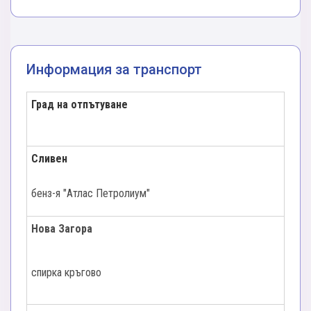
гостите като „Къщата на Флинстоун”.
уникалната атмосфера на града.
Връщаме се в хотела и още време за
релакс
Отпътуване. Пристигаме вечерта, заредени с
в СПА центъра
– перфектният завършек на
положителни емоции и спомени от това
деня.
Информация за транспорт
пътешествие назад във времето
Нощувка.
*
Туроператорът си запазва правото да
Град на отпътуване
променя последователността на изпълнение
на мероприятията по програмата.
Сливен
бенз-я "Атлас Петролиум"
Нова Загора
спирка кръгово