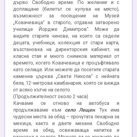
дърво. Свободно време. По желание и с
доплащане (билетът се купува на място),
възможност за посещение на Музей
„Ковачевица” в старото, отдавна затворено
училище Йордже Димитров“. Може да
видите старите чинове, на които са седели
децата, учебници, колекция от стари карти,
възстановка на директорския кабинет, на
класна стая и много снимков материал от
времето, когато Ковачевица е процъфтявало
като селище. Или можете да посетите старата
каменна църква „Свети Никола” с нейната
бяла, 12-метрова камбанария, която се вижда
от всяко кътче на селото.
(Продължителност около 2 часа)
Качваме се отново на автобуса и
продължаваме към
село Лещен
. Тук има
чудесни места за обяд – прочутата пекарна за
мекици, както и двете механи. Свободно
време за обяд, освежаваща напитка и
разходка в селото. Можете да се изкачите до