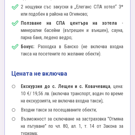
2 нощувки със закуски в „Елеганс СПА хотел“ 3*
или подобен в района на Огняново;
Ползване на СПА центъра на хотела
-
минерални басейни (вътрешен и външен), сауна,
парна баня, ледено ведро;
Бонус:
Разходка в Банско (не включва входна
такса на посетените по желание обекти).
Цената не включва
Екскурзия до с. Лещен и с. Ковачевица
, цена:
10 €/ 19,56 лв. (включва транспорт, водач по време
на екскурзията, не включва входна такси);
Входни такси за посещаваните обекти;
Възможност за сключване на застраховка "Отмяна
на пътуване" по чл. 80, ал. 1, т. 14 от Закона за
туризма;