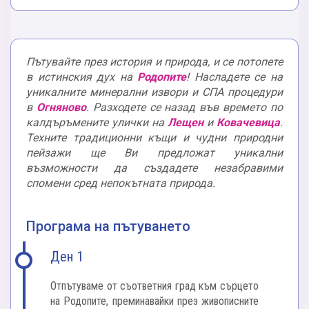
Пътувайте през история и природа, и се потопете
в истинския дух на
Родопите
! Насладете се на
уникалните минерални извори и СПА процедури
в
Огняново
. Разходете се назад във времето по
калдъръмените улички на
Лещен
и
Ковачевица
.
Техните традиционни къщи и чудни природни
пейзажи ще Ви предложат уникални
възможности да създадете незабравими
спомени сред непокътната природа.
Програма на пътуването
Ден 1
Отпътуваме от съответния град към сърцето
на Родопите, преминавайки през живописните