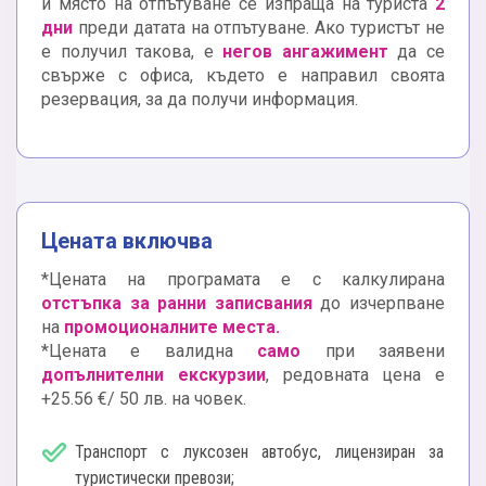
и място на отпътуване се изпраща на туриста
2
дни
преди датата на отпътуване. Ако туристът не
е получил такова, е
негов ангажимент
да се
свърже с офиса, където е направил своята
резервация, за да получи информация.
Цената включва
*Цената на програмата е с калкулирана
отстъпка за ранни записвания
до изчерпване
на
промоционалните места.
*Цената е валидна
само
при заявени
допълнителни екскурзии
, редовната цена е
+25.56 €/ 50 лв. на човек.
Транспорт с луксозен автобус, лицензиран за
туристически превози;