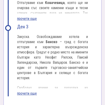
Отпътуваме към
Ковачевица
, която ще ни
Нощувка.
очарова със своите каменни къщи и тесни
улички, съхранили духа на миналото. Тук
всяка гледка носи усещане за история и
прочети още
неподправена красота. Ще имаме време за
Ден 3
разходка в това живописно село. Заради
автентичния си облик Ковачевица и Лещен
Закуска. Освобождаваме хотела и
често се превръщат в декор за български
отпътуваме към
Банско
– град с богата
филми. Сред тях са „Мера според мера” и
история и характерна възрожденска
„Мъжки времена”.
атмосфера. Градът е родно място на именити
българи като Неофит Рилски, Паисий
Продължаваме към
село Лещен
,
Хилендарски, Никола Вапцаров. Банско е и
разположено на южните склонове на
един от първите търговско-занаятчийски
Родопите, то изглежда като живо музейно
центрове в България и селище с богата
произведение, което съхранява духа на стари
история.
български традиции. Една от основните
атракции на селото, наред с църквата,
Свободно време за разходка из
частната галерия и гостоприемната кръчма,
калдъръмените улици, където традицията и
прочети още
където приготвят чудно вкусно сладко от
духът на миналото оживяват. Възможност да
боровинки, е глинената къща, позната сред
посетим емблематични места и да усетим