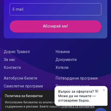
Абонирай ме!
Дорис Травел
Новини
За нас
Документи
Контакти
Хотели
Автобусни билети
Потвърдени програми
Самолетни програми
Ранни записвания
×
Въпрос за офертата? 👋
Doris Украйна
Празнични предложения
Политика за бисквитки
Може да ни пишете —
отговаряме бързо.
Използваме бисквитки за анализ на трафика и персонализирано
съдържание и реклами. Вижте нашата
Политика за бисквитки
.