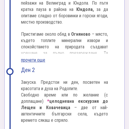
пейзажи на Велинград и Юндола. По пътя
кратка пауза в района на
Юндола,
за да
опитаме сладко от боровинки и горски ягоди,
местно производство.
Пристигаме около обяд в
Огняново
– място,
където топлите минерални извори и
спокойствието на природата създават
усещане за пълно презареждане. Тя
предлага облекчение при заболявания на
прочети още
опорно-двигателния апарат, периферната
Ден 2
нервна система, бъбречно-урологични и
жлъчно-каменни проблеми. Това прави
Закуска. Предстои ни ден, посветен на
Огняново перфектният избор за почивка и
красотата и духа на Родопите.
приключения.
Свободно време или по желание (с
доплащане)
*
целодневна екскурзия до
Настаняваме се в „Елеганс СПА хотел“ 3* или
Лещен и Ковачевица
– две от най-
подобен. Свободно време за
релакс в СПА
автентичните български села, където
зоната
– минерални басейни, сауна и парна
времето сякаш е спряло.
баня.