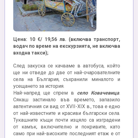
Цена: 10 €/ 19,56 лв. (включва транспорт,
водач по време на екскурзията, не включва
входна такси);
След закуска се качваме в автобуса, който
ще ни отведе до две от най-очарователните
села на България, съхранили миналото и
усещането за история.
Най-напред ще спрем в
село Ковачевица
.
Сякаш застинало във времето, запазило
автентичния си вид от XVII-XIX в., това е едно
от най-известните и красиви български села.
Тукашните къщи почти изцяло са изградени
от камък, включително и покривите, като
само при най-високите последният етаж е от