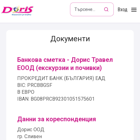
Doris - Изкушението да пътуваш
Вход
Документи
Банкова сметка - Дорис Травел
ЕООД (екскурзии и почивки)
ПРОКРЕДИТ БАНК (БЪЛГАРИЯ) ЕАД
BIC: PRCBBGSF
В ЕВРО
IBAN: BG08PRCB92301051575601
Данни за кореспонденция
Дорис ООД
гр. Сливен