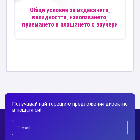
Общи условия за издаването,
валидността, използването,
приемането и плащането с ваучери
Получавай най-горещите предложения директно
в пощата си!