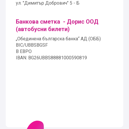
ул. "Димитър Добрович" 5 - Б
Банкова сметка - Дорис ООД
(автобусни билети)
„Обединена българска банка“ АД (ОББ)
BIC/UBBSBGSF
В ЕВРО
IBAN: BG26UBBS88881000590819