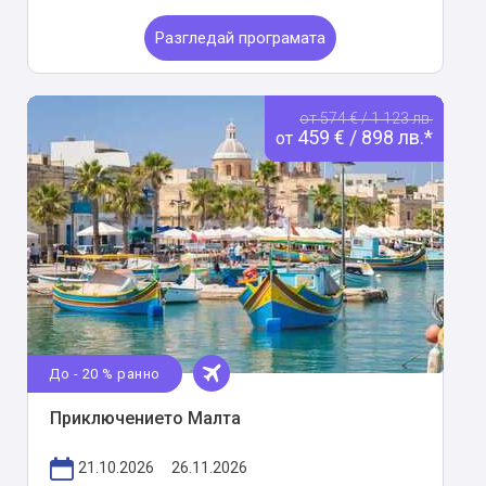
Разгледай програмата
от 574 € / 1 123 лв.
459 € / 898 лв.*
от
До - 20 % ранно
Приключението Малта
21.10.2026
26.11.2026