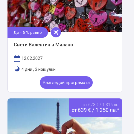
До - 5 % ранно
Свети Валентин в Милано
12.02.2027
4 дни
,
3 нощувки
Разгледай програмата
от 673 € / 1 316 лв.
639 € / 1 250 лв.*
от