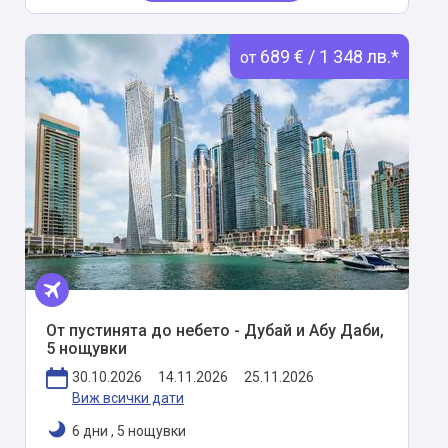
689 € / 1 348 лв.*
от
От пустинята до небето - Дубай и Абу Даби,
5 нощувки
30.10.2026
14.11.2026
25.11.2026
Виж всички дати
6 дни
,
5 нощувки