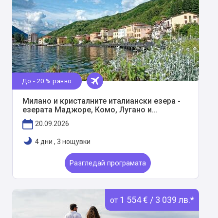
До - 20 % ранно
Милано и кристалните италиански езера -
езерата Маджоре, Комо, Лугано и
Боромееви острови
20.09.2026
4 дни
,
3 нощувки
Разгледай програмата
1 554 € / 3 039 лв.*
от