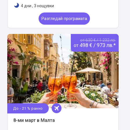
4 дни
,
3 нощувки
Разгледай програмата
от 630 € / 1 232 лв.
498 € / 973 лв.*
от
До - 21 % ранно
8-ми март в Малта