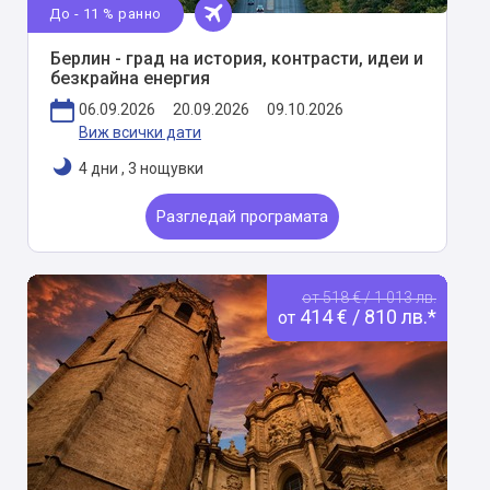
До - 11 % ранно
Берлин - град на история, контрасти, идеи и
безкрайна енергия
06.09.2026
20.09.2026
09.10.2026
Виж всички дати
4 дни
,
3 нощувки
Разгледай програмата
от 518 € / 1 013 лв.
414 € / 810 лв.*
от