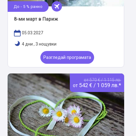
До - 5 % ранно
8-ми март в Париж
05.03.2027
4 дни
,
3 нощувки
Разгледай програмата
от 570 € / 1 115 лв.
542 € / 1 059 лв.*
от