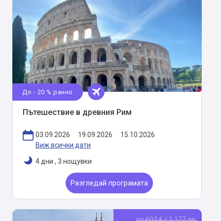
До - 20 % ранно
Пътешествие в древния Рим
03.09.2026
19.09.2026
15.10.2026
Виж всички дати
4 дни
,
3 нощувки
Разгледай програмата
от 602 € / 1 177 лв.