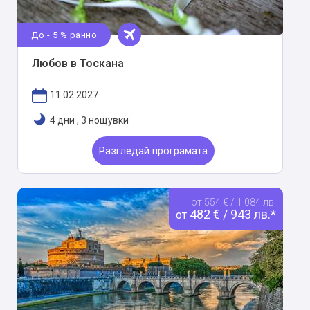
До - 5 % ранно
Любов в Тоскана
11.02.2027
4 дни
,
3 нощувки
Разгледай програмата
от 554 € / 1 084 лв.
482 € / 943 лв.*
от