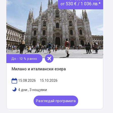
530 € / 1 036 лв.*
от
До - 12 % ранно
Милано и италиански езера
15.08.2026
15.10.2026
4 дни
,
3 нощувки
Разгледай програмата