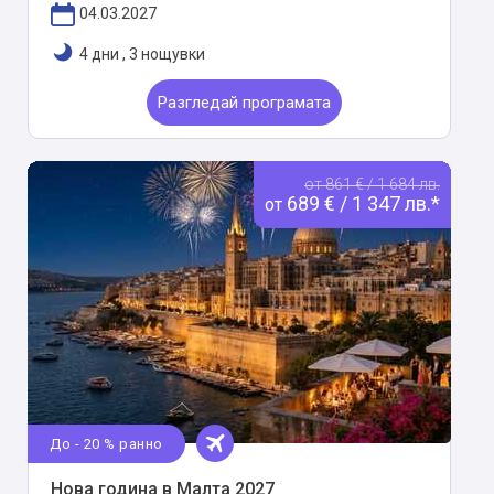
04.03.2027
4 дни
,
3 нощувки
Разгледай програмата
от 861 € / 1 684 лв.
689 € / 1 347 лв.*
от
До - 20 % ранно
Нова година в Малта 2027