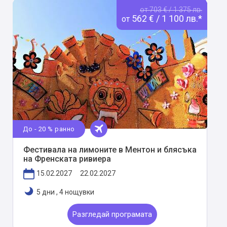
от 703 € / 1 375 лв.
562 € / 1 100 лв.*
от
До - 20 % ранно
Фестивала на лимоните в Ментон и блясъка
на Френската ривиера
15.02.2027
22.02.2027
5 дни
,
4 нощувки
Разгледай програмата