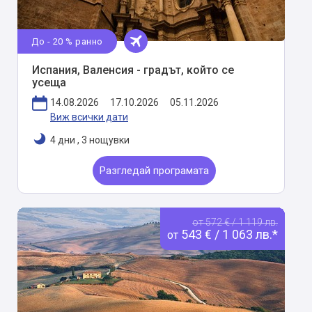
До - 20 % ранно
Испания, Валенсия - градът, който се
усеща
14.08.2026
17.10.2026
05.11.2026
Виж всички дати
4 дни
,
3 нощувки
Разгледай програмата
от 572 € / 1 119 лв.
543 € / 1 063 лв.*
от