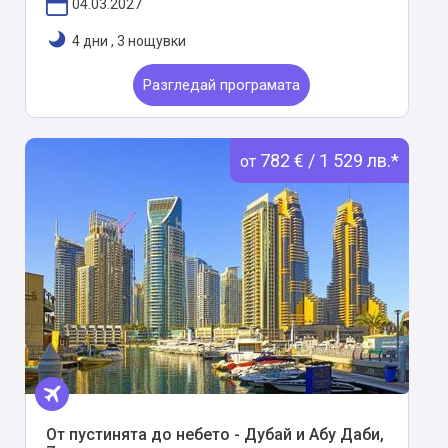
04.03.2027
4 дни
,
3 нощувки
Разгледай програмата
782 € / 1 529 лв.*
от
От пустинята до небето - Дубай и Абу Даби,