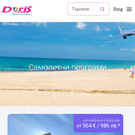
Doris - Изкушението да пътуваш
Вход
Самолетни програми
от 630 € / 1 232 лв.
504 € / 986 лв.*
от