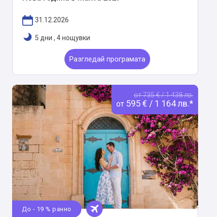
31.12.2026
5 дни
,
4 нощувки
Разгледай програмата
от 735 € / 1 438 лв.
595 € / 1 164 лв.*
от
До - 19 % ранно