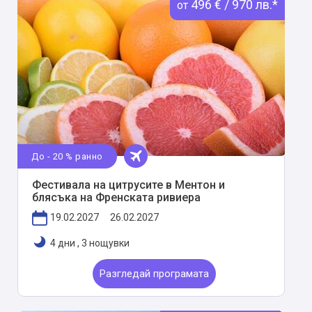
496 € / 970 лв.*
от
До - 20 % ранно
Фестивала на цитрусите в Ментон и
блясъка на Френската ривиера
19.02.2027
26.02.2027
4 дни
,
3 нощувки
Разгледай програмата