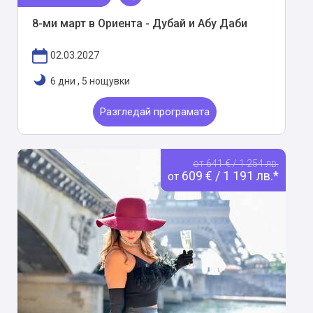
8-ми март в Ориента - Дубай и Абу Даби
02.03.2027
6 дни
,
5 нощувки
Разгледай програмата
от 641 € / 1 254 лв.
609 € / 1 191 лв.*
от