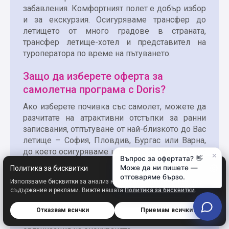
забавления. Комфортният полет е добър избор
и за екскурзия. Осигуряваме трансфер до
летището от много градове в страната,
трансфер летище-хотел и представител на
туроператора по време на пътуването.
Защо да изберете оферта за
самолетна програма с Doris?
Ако изберете почивка със самолет, можете да
разчитате на атрактивни отстъпки за ранни
записвания, отпътуване от най-близкото до Вас
летище – София, Пловдив, Бургас или Варна,
до което осигуряваме и трансфер. На летището
×
Въпрос за офертата? 👋
в България ще бъдете изпратени от наш
Може да ни пишете —
Политика за бисквитки
представител, осигурен е трансфер летище-
отговаряме бързо.
Използваме бисквитки за анализ на трафика и персонализирано
хотел-летище. Ако летите на екскурзия, също
съдържание и реклами. Вижте нашата
Политика за бисквитки
.
ще имате трансфер до летището от някои от
големите градове, ще бъдете придружени от
Отказвам всички
Приемам всички
наш представител, който ще гарантира добрата