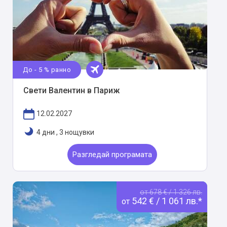
До - 5 % ранно
Свети Валентин в Париж
12.02.2027
4 дни
,
3 нощувки
Разгледай програмата
от 678 € / 1 326 лв.
542 € / 1 061 лв.*
от