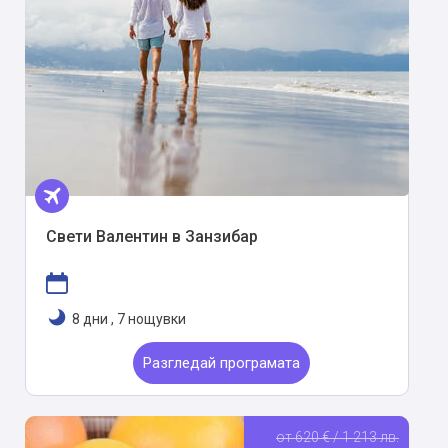
Свети Валентин в Занзибар
8 дни
,
7 нощувки
Разгледай програмата
от 620 € / 1 213 лв.