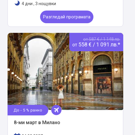
4 дни
,
3 нощувки
Разгледай програмата
от 587 € / 1 148 лв.
558 € / 1 091 лв.*
от
До - 5 % ранно
8-ми март в Милано