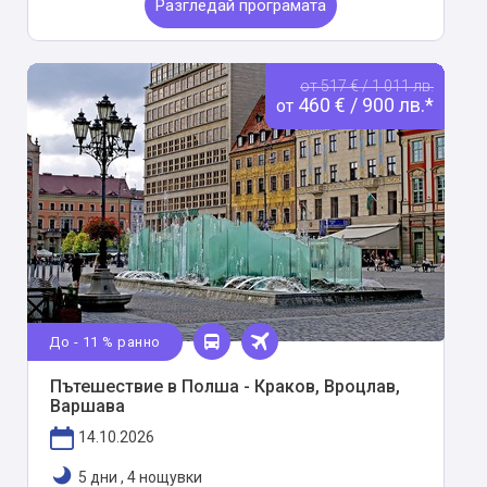
Разгледай програмата
от 517 € / 1 011 лв.
460 € / 900 лв.*
от
До - 11 % ранно
Пътешествие в Полша - Краков, Вроцлав,
Варшава
14.10.2026
5 дни
,
4 нощувки