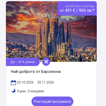
от 571 € / 1 117 лв.
491 € / 960 лв.*
от
До - 14 % ранно
Най-доброто от Барселона
23.10.2026
20.11.2026
4 дни
,
3 нощувки
Разгледай програмата