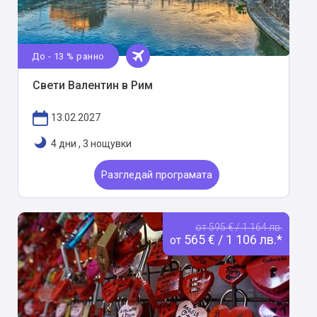
До - 13 % ранно
Свети Валентин в Рим
13.02.2027
4 дни
,
3 нощувки
Разгледай програмата
от 595 € / 1 164 лв.
565 € / 1 106 лв.*
от