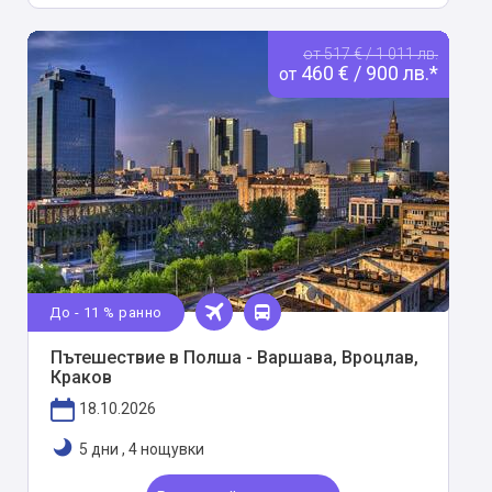
от 517 € / 1 011 лв.
460 € / 900 лв.*
от
До - 11 % ранно
Пътешествие в Полша - Варшава, Вроцлав,
Краков
18.10.2026
5 дни
,
4 нощувки