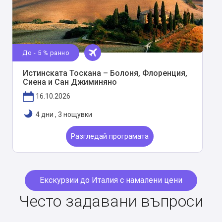
До - 5 % ранно
Истинската Тоскана – Болоня, Флоренция,
Сиена и Сан Джиминяно
16.10.2026
4 дни
,
3 нощувки
Разгледай програмата
Екскурзии до Италия с намалени цени
Често задавани въпроси