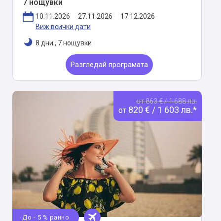
7 нощувки
10.11.2026
27.11.2026
17.12.2026
Виж всички дати
8 дни
,
7 нощувки
Разгледай програмата
от 863 € / 1 688 лв.
820 € / 1 603 лв.*
от
До - 5 % ранно