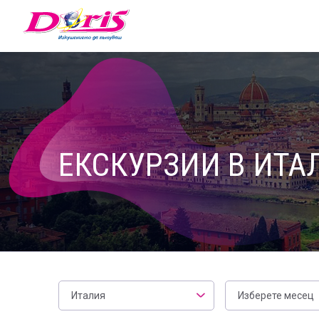
Doris - Изкушението да пътуваш
ЕКСКУРЗИИ В ИТА
Месец
Италия
Изберете месец