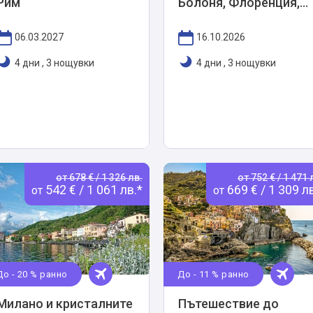
Рим
Болоня, Флоренция,
Сиена и Сан
Джиминяно
06.03.2027
16.10.2026
4 дни
,
3 нощувки
4 дни
,
3 нощувки
от 678 € / 1 326 лв.
от 752 € / 1 471 
542 € / 1 061 лв.*
669 € / 1 309 л
от
от
До - 20 % ранно
До - 11 % ранно
Милано и кристалните
Пътешествие до