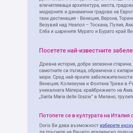
впечатляващи архитектура, места, градов
модерните и динамични градове на Европа
тази дестинация - Венеция, Верона, Тори
Везувий над Неапол – Тоскана, Пулия, Ам
Елба и шарените Мурато и Бурато край Ве
Посетете най-известните забел
Древна история, добре запазени старини
самотните си пътища, обрамчени с кипари
море. Сред най-ярките забележителности 
Венеция; Колизеума и Фонтана Треви в Ри
уникалната Матера; крайбрежието на Амал
„Santa Maria delle Grazie” в Милано; тру
Потопете се в културата на Италия 
Doris Ви дава възможност
изберете екск
да тръгнете на Вашето италианско пътеше