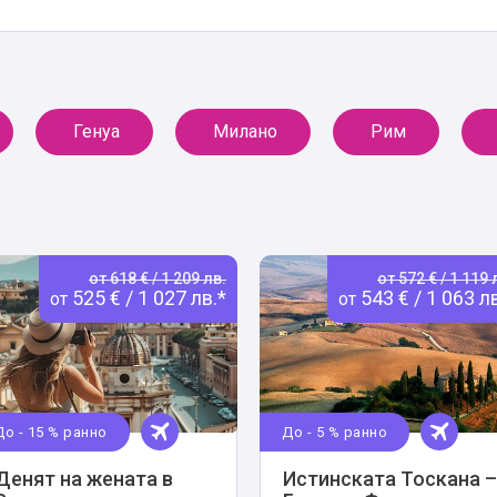
Генуа
Милано
Рим
от 618 € / 1 209 лв.
от 572 € / 1 119 
525 € / 1 027 лв.*
543 € / 1 063 л
от
от
До - 15 % ранно
До - 5 % ранно
Денят на жената в
Истинската Тоскана –