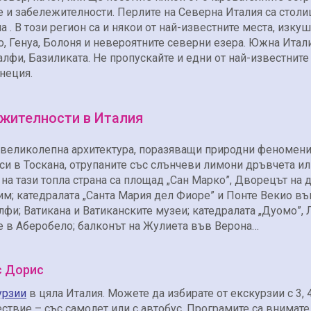
е и забележителности. Перлите на Северна Италия са столи
 . В този регион са и някои от най-известните места, изку
но, Генуа, Болоня и невероятните северни езера. Южна Итал
алфи, Базиликата. Не пропускайте и едни от най-известните
неция.
ежителности в Италия
, великолепна архитектура, поразяващи природни феномени
си в Тоскана, отрупаните със слънчеви лимони дръвчета и
на тази топла страна са площад „Сан Марко”, Дворецът на
м; катедралата „Санта Мария дел Фиоре” и Понте Векио въ
фи; Ватикана и Ватиканските музеи; катедралата „Дуомо”, 
лите в Аберобело; балконът на Жулиета във Верона…
с Дорис
урзии
в цяла Италия. Можете да избирате от екскурзии с 3, 
ствие – със самолет или с автобус. Програмите са внимате