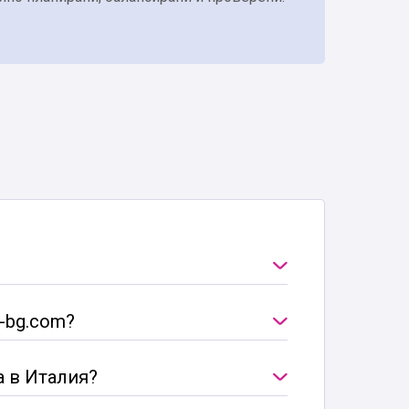
s-bg.com?
а в Италия?