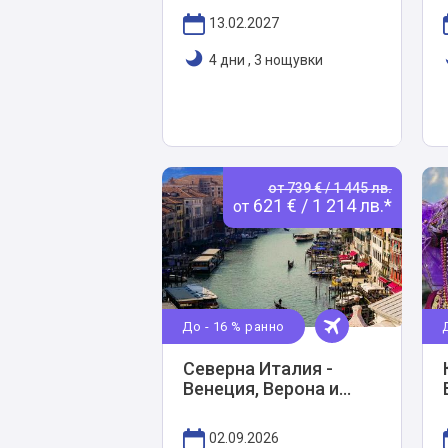
13.02.2027
4 дни
,
3 нощувки
от 739 € / 1 445 лв.
621 € / 1 214 лв.*
от
До - 16 % ранно
Северна Италия -
Венеция, Верона и
Падуа - 4 нощувки
02.09.2026