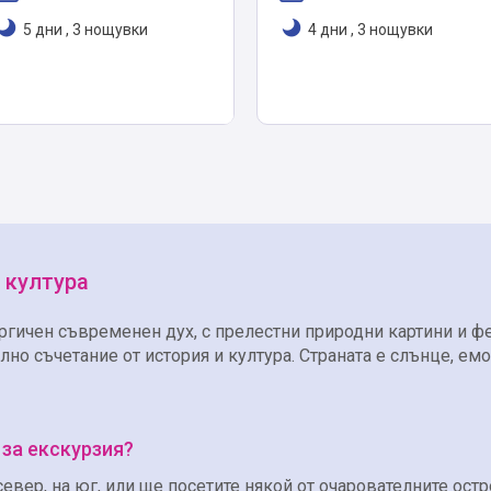
5 дни
,
3 нощувки
4 дни
,
3 нощувки
 култура
ергичен съвременен дух, с прелестни природни картини и ф
ално съчетание от история и култура. Страната е слънце, е
 за екскурзия?
евер, на юг, или ще посетите някой от очарователните остр