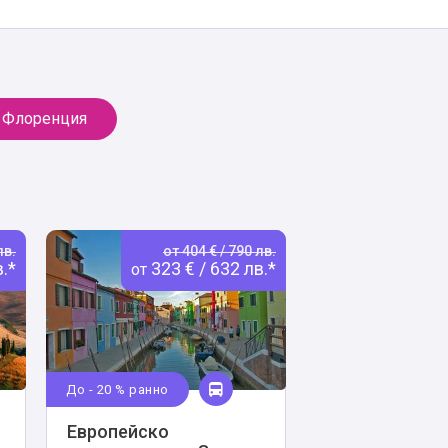
Флоренция
лв.
от 404 € / 790 лв.
в.*
323 € / 632 лв.*
от
До - 20 % ранно
Европейско