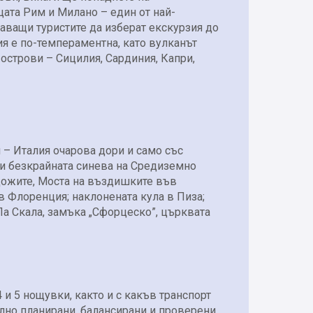
цата Рим и Милано – един от най-
шаващи туристите да изберат екскурзия до
ия е по-темпераментна, като вулканът
 острови – Сицилия, Сардиния, Капри,
 – Италия очарова дори и само със
ли безкрайната синева на Средиземно
 дожите, Моста на въздишките във
в Флоренция; наклонената кула в Пиза;
Ла Скала, замъка „Сфорцеско”, църквата
4 и 5 нощувки, както и с какъв транспорт
лно планирани, балансирани и проверени.