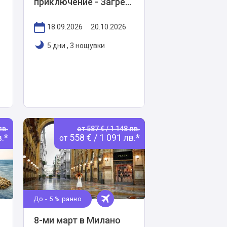
приключение - Загреб,
Венеция и Мурано и
Бурано
18.09.2026
20.10.2026
5 дни
,
3 нощувки
лв.
от 587 € / 1 148 лв.
в.*
558 € / 1 091 лв.*
от
До - 5 % ранно
8-ми март в Милано