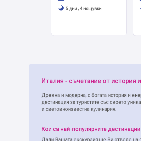
5 дни
,
4 нощувки
Италия - съчетание от история и
Древна и модерна, с богата история и ен
дестинация за туристите със своето уник
и световноизвестна кулинария.
Кои са най-популярните дестинации
Дали Вашата екскурзия ще Ви отведе на с