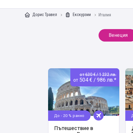
Дорис Травел
Екскурзии
Италия
Венеция
от 630 € / 1 232 лв.
504 € / 986 лв.*
от
До - 20 % ранно
Пътешествие в