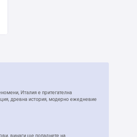
еномени, Италия е притегателна
моция, древна история, модерно ежедневие
ови, винаги ще попаднете на