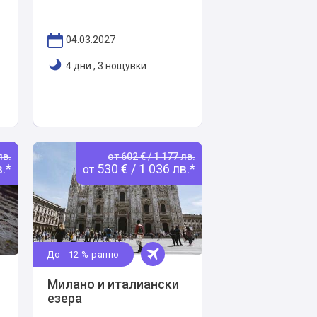
04.03.2027
4 дни
,
3 нощувки
лв.
от 602 € / 1 177 лв.
в.*
530 € / 1 036 лв.*
от
До - 12 % ранно
Милано и италиански
езера