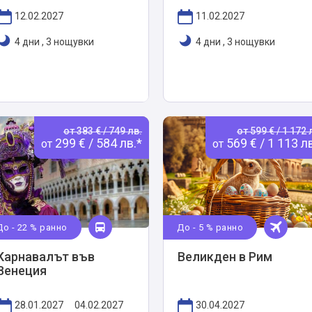
12.02.2027
11.02.2027
4 дни
,
3 нощувки
4 дни
,
3 нощувки
от 383 € / 749 лв.
от 599 € / 1 172 
299 € / 584 лв.*
569 € / 1 113 л
от
от
До - 22 % ранно
До - 5 % ранно
Карнавалът във
Великден в Рим
Венеция
28.01.2027
04.02.2027
30.04.2027