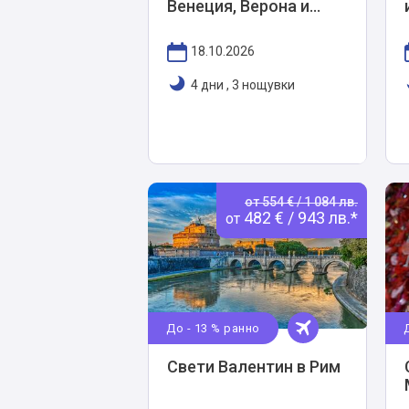
Венеция, Верона и
Падуа
18.10.2026
4 дни
,
3 нощувки
от 554 € / 1 084 лв.
482 € / 943 лв.*
от
До - 13 % ранно
Свети Валентин в Рим