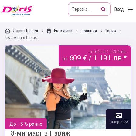
Doris - Изкушението да пътуваш
Вход
Дорис Травел
Екскурзии
Франция
Париж
8-ми март в Париж
от 641 € / 1 254 лв.
609 € / 1 191 лв.*
от
Галерия 23
До - 5 % ранно
8-ми март в Париж