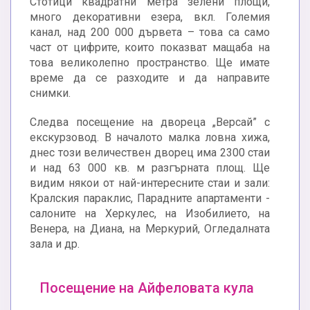
Стотици квадратни метра зелени площи,
много декоративни езера, вкл. Големия
канал, над 200 000 дървета – това са само
част от цифрите, които показват мащаба на
това великолепно пространство. Ще имате
време да се разходите и да направите
снимки.
Следва посещение на двореца „Версай” с
екскурзовод. В началото малка ловна хижа,
днес този величествен дворец има 2300 стаи
и над 63 000 кв. м разгърната площ. Ще
видим някои от най-интересните стаи и зали:
Кралския параклис, Парадните апартаменти -
салоните на Херкулес, на Изобилието, на
Венера, на Диана, на Меркурий, Огледалната
зала и др.
Посещение на Айфеловата кула