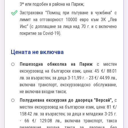
3* или подобен в района на Париж;
Застраховка "Помощ при пътуване в чужбина" с
лимит на отговорност 10000 евро към ЗК „Лев
Инс” (с доплащане за лица над 70 г. и с включено
покритие за Covid-19).
Цената не включва
Пешеходна обиколка на Париж
с местен
екскурзовод на български език, цена: 45 €/ 88.01
лв. за възрастен; за деца 3-11,99 г. - 23 €/ 44.99 лв.,
включва транспорт, екскурзоводско обслужване,
не включва входни такси;
Полудневна екскурзия до двореца "Версай",
с
местен екскурзовод на български език, цена: 81 €/
158.42 лв. за възрастен; за деца и младежи 3-25 г.
- 66 €/ 129.08 лв., включва транспорт, такса
резервация, входна такса за двореца, без