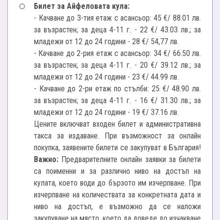
Билет за Айфеловата кула:
- Качване до 3-тия етаж с асансьор: 45 €/ 88.01 лв.
за възрастен; за деца 4-11 г. - 22 €/ 43.03 лв.; за
младежи от 12 до 24 години - 28 €/ 54,77 лв.
- Качване до 2-рия етаж с асансьор: 34 €/ 66.50 лв.
за възрастен; за деца 4-11 г. - 20 €/ 39.12 лв.; за
младежи от 12 до 24 години - 23 €/ 44.99 лв.
- Качване до 2-ри етаж по стълби: 25 €/ 48.90 лв.
за възрастен; за деца 4-11 г. - 16 €/ 31.30 лв.; за
младежи от 12 до 24 години - 19 €/ 37.16 лв.
Цените включват входен билет и административна
такса за издаване. При възможност за онлайн
покупка, заявените билети се закупуват в България!
Важно:
Предварителните онлайн заявки за билети
са поименни и за различно ниво на достъп на
кулата, което води до бързото им изчерпване. При
изчерпване на количествата за конкретната дата и
ниво на достъп, е възможно да се наложи
закупуване на място, което да доведе до изчакване