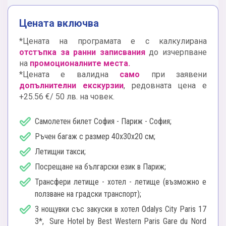
Цената включва
*Цената на програмата е с калкулирана
отстъпка за ранни записвания
до изчерпване
на
промоционалните места.
*Цената е валидна
само
при заявени
допълнителни екскурзии
, редовната цена е
+25.56 €/ 50 лв. на човек.
Самолетен билет София - Париж - София;
Ръчен багаж с размер 40x30x20 см;
Летищни такси;
Посрещане на български език в Париж;
Трансфери летище - хотел - летище (възможно е
ползване на градски транспорт);
3 нощувки със закуски в хотел Odalys City Paris 17
3*, Sure Hotel by Best Western Paris Gare du Nord