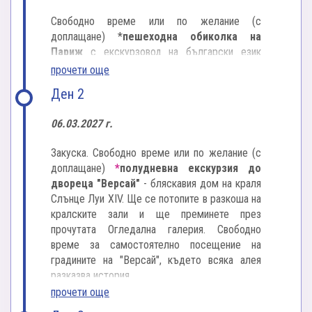
Свободно време или по желание (с
доплащане) *
пешеходна обиколка на
Париж
с екскурзовод на български език
(използва се градски транспорт), която ще ви
прочети още
потопи в сърцето на града. Ще се докоснете
Ден 2
до величието на Триумфалната арка, блясъка
на "Шан-з-Елизе" и магията на Айфеловата
06.03.2027 г.
кула. Ще преминете край Пти Пале и Гран
Пале, внушителния Дом на инвалидите и
Закуска. Свободно време или по желание (с
романтичните мостове над река Сена,
доплащане)
*
полудневна екскурзия до
включително изящния мост "Александър III".
двореца "Версай"
- бляскавия дом на краля
Разходката продължава през площад
Слънце Луи XIV. Ще се потопите в разкоша на
"Конкорд", зелените градини "Тюйлери" и
кралските зали и ще преминете през
елегантния площад "Вандом".
прочутата Огледална галерия. Свободно
време за самостоятелно посещение на
Свободно време за вечерни разходки и
градините на "Версай", където всяка алея
френски вкусове в Париж.
разказва история.
прочети още
Нощувка.
Следобед - възможности за още