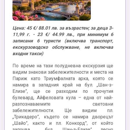
Цена: 45 €/ 88.01 лв. за възрастен; за деца 3-
11,99 г. - 23 €/ 44.99 лв., при минимум 6
записани 6 туристи (включва транспорт,
екскурзоводско обслужване, не включва
входни такси)
По време на тази полудневна екскурзия ще
видим знакови забележителности и места на
Париж като Триумфалната арка, която се
намира в западния край на бул. „Шан-з-
Елизе”, ще се разходим по прочутия
булевард, Айфеловата кула – една от най-
разпознаваемите световни
забележителности. Ще видим пл.
„Трикадеро”, където се намира дворецът
„Шайо”, както и пл. Конкорд”, от който
започва бул. „Шан-з-Елизе”, лесно