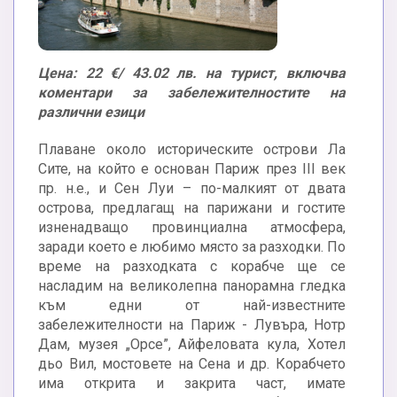
Цена: 22 €/ 43.02 лв. на турист, включва
коментари за забележителностите на
различни езици
Плаване около историческите острови Ла
Сите, на който е основан Париж през III век
пр. н.е., и Сен Луи – по-малкият от двата
острова, предлагащ на парижани и гостите
изненадващо провинциална атмосфера,
заради което е любимо място за разходки. По
време на разходката с корабче ще се
насладим на великолепна панорамна гледка
към едни от най-известните
забележителности на Париж - Лувъра, Нотр
Дам, музея „Орсе”, Айфеловата кула, Хотел
дьо Вил, мостовете на Сена и др. Корабчето
има открита и закрита част, имате