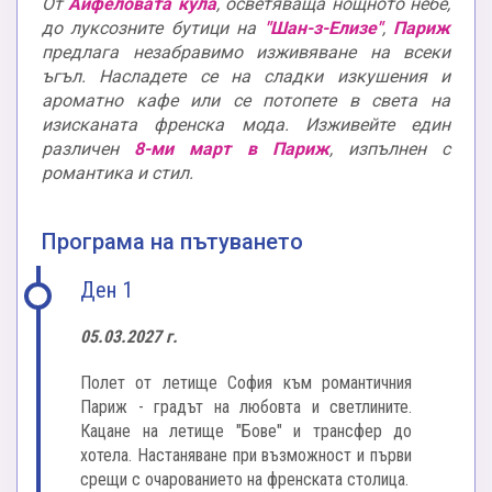
От
Айфеловата кула
, осветяваща нощното небе,
до луксозните бутици на
"Шан-з-Елизе"
,
Париж
предлага незабравимо изживяване на всеки
ъгъл. Насладете се на сладки изкушения и
ароматно кафе или се потопете в света на
изисканата френска мода. Изживейте един
различен
8-ми март в Париж
, изпълнен с
романтика и стил.
Програма на пътуването
Ден 1
05.03.2027 г.
Полет от летище София към романтичния
Париж - градът на любовта и светлините.
Кацане на летище "Бове" и трансфер до
хотела. Настаняване при възможност и първи
срещи с очарованието на френската столица.