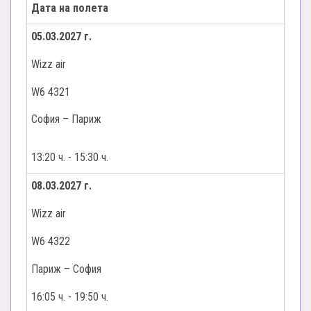
денят се превръща в истинска детска мечта,
Дата на полета
на мероприятията по програмата.
независимо от възрастта.
05.03.2027 г.
Нощувка.
Wizz air
W6 4321
София – Париж
13:20 ч. - 15:30 ч.
08.03.2027 г.
Wizz air
W6 4322
Париж – София
16:05 ч. - 19:50 ч.