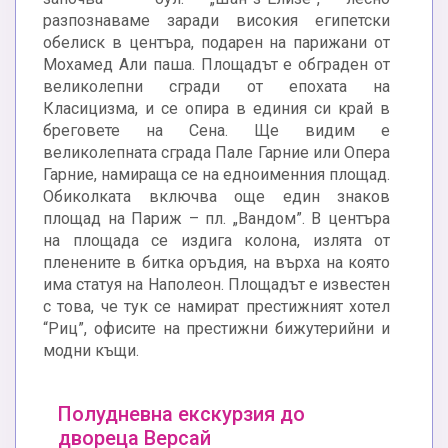
разпознаваме заради високия египетски
обелиск в центъра, подарен на парижани от
Мохамед Али паша. Площадът е обграден от
великолепни сгради от епохата на
Класицизма, и се опира в единия си край в
бреговете на Сена. Ще видим е
великолепната сграда Пале Гарние или Опера
Гарние, намираща се на едноименния площад.
Обиколката включва още един знаков
площад на Париж – пл. „Вандом”. В центъра
на площада се издига колона, излята от
пленените в битка оръдия, на върха на която
има статуя на Наполеон. Площадът е известен
с това, че тук се намират престижният хотел
“Риц”, офисите на престижни бижутерийни и
модни къщи.
Полудневна екскурзия до
двореца Версай