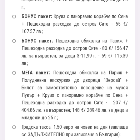
г.;
БОНУС пакет:
Круиз с панорамно корабче по Сена
+ Пешеходна разходка до остров Сите - 55 €/
107.57 лв.;
БОНУС пакет:
Пешеходна обиколка на Париж +
Пешеходна разходка до остров Сите - 80 €/ 156.47
лв. за възрастен; за деца 3-11,99 г. - 59 €/ 115.39
лв.;
МЕГА пакет:
Пешеходна обиколка на Париж +
Полудневна екскурзия до двореца "Версай" +
Билет за самостоятелно посещение на музея
Лувър + Круиз с панорамно корабче по Сена +
Пешеходна разходка до остров Сите - 207 €/
404.86 лв. за възрастен; 148 €/ 289.46 лв. за деца и
младежи до 25 г.;
Градска такса: 1.50 евро на човек на ден (заплаща
се ЗАДЪЛЖИТЕЛНО при записване в България);