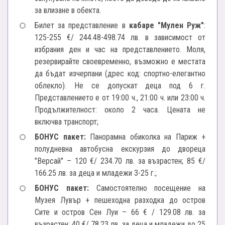
за влизане в обекта.
Билет за представление в
кабаре "Мулен Руж"
:
125-255 €/ 244.48-498.74 лв. в зависимост от
избрания ден и час на представлението. Моля,
резервирайте своевременно, възможно е местата
да бъдат изчерпани (дрес код: спортно-елегантно
облекло). Не се допускат деца под 6 г.
Представлението е от 19:00 ч., 21:00 ч. или 23:00 ч.
Продължителност: около 2 часа. Цената не
включва транспорт;
БОНУС пакет:
Панорамна обиколка на Париж +
полудневна автобусна екскурзия до двореца
"Версай" – 120 €/ 234.70 лв. за възрастен; 85 €/
166.25 лв. за деца и младежи 3-25 г.;
БОНУС пакет:
Самостоятелно посещение на
Музея Лувър + пешеходна разходка до остров
Сите и остров Сен Луи – 66 € / 129.08 лв. за
възрастен; 40 €/ 78.23 лв. за деца и младежи до 25