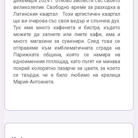
декември 2024 г. отново заблестя със своето
великолепие. Свободно време за разходка в
Латинския квартал. Този артистичен квартал
ще ви очарова със своя ведър и слънчев дух.
Тук има много кафенета и бистра, където
можете да хапнете или пиете кафе, има и
много магазини за сувенири. След това се
отправяме към емблематичната сграда на
Парижката община, която се намира на
едноименния mплощад, като пътят ни минава
покрай колоритно пазарче за цветя, за което
се твърди, че е било любимо на кралица
Мария-Антоанета.