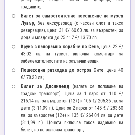
градините;
Билет за самостоятелно посещение на музея
Лувър,
без екскурзовод (с часови слот и такса
резервация), цена: 31 €/ 60.63 лв. за възрастен, за
деца и младежи до 25 г.: 7 €/ 13.70 лв.;
Круиз с панорамно корабче по Сена,
цена: 22 €/
43.02 лв. на турист, включва коментари за
забележителностите на различни езици;
Пешеходна разходка до остров Сите
, цена: 40
€/ 78.23 лв.;
Билет за Дисниленд
(налага се ползване на
градски транспорт). Цена за 1 парк от: 110 €/
215.14 лв. за възрастен (12+) и 105 €/ 205.36 лв. за
дете (3-11,99 г.). Цена за 2 парка от 145 € / 283.60
лв. за възрастен (12+) и 135 €/ 264.04 лв. за дете
(311,99 г.). Цената включва такса издаване на
билет, но не включва транспорт;