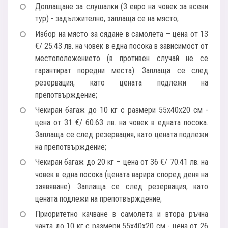
Доплащане за слушалки (3 евро на човек за всеки
тур) - задължително, заплаща се на място;
Избор на място за сядане в самолета – цена от 13
€/ 25.43 лв. на човек в една посока в зависимост от
местоположението (в противен случай не се
гарантират поредни места). Заплаща се след
резервация, като цената подлежи на
препотвърждение;
Чекиран багаж до 10 кг с размери 55х40х20 см -
цена от 31 €/ 60.63 лв. на човек в едната посока.
Заплаща се след резервация, като цената подлежи
на препотвърждение;
Чекиран багаж до 20 кг – цена от 36 €/ 70.41 лв. на
човек в една посока (цената варира според деня на
заявяване). Заплаща се след резервация, като
цената подлежи на препотвърждение;
Приоритетно качване в самолета и втора ръчна
чанта до 10 кг с размери 55х40х20 см - цена от 26