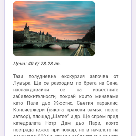
Цена: 40 €/ 78.23 лв.
Тази полудневна екскурзия започва от
Лувъра. Ще се разходим по брега на Сена,
наслаждавайки се на известните
забележителности, покрай които минаваме
като Пале дьо Жюстис, Светия параклис,
Консиержери (някога кралски замък, после
затвор), площад „Шатле” и др. Ще спрем пред
катедралата Нотр Дам дьо Пари, която
пострада тежко при пожар, но в началото на