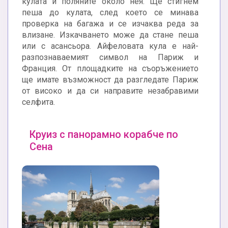
кулата и поляните около нея. Ще стигнем
пеша до кулата, след което се минава
проверка на багажа и се изчаква реда за
влизане. Изкачването може да стане пеша
или с асансьора. Айфеловата кула е най-
разпознаваемият символ на Париж и
Франция. От площадките на съоръжението
ще имате възможност да разгледате Париж
от високо и да си направите незабравими
селфита.
Круиз с панорамно корабче по
Сена