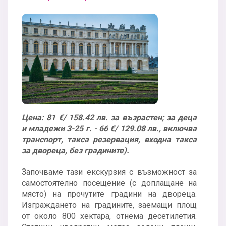
Цена: 81 €/ 158.42 лв. за възрастен; за деца
и младежи 3-25 г. - 66 €/ 129.08 лв., включва
транспорт, такса резервация, входна такса
за двореца, без градините).
Започваме тази екскурзия с възможност за
самостоятелно посещение (с доплащане на
място) на прочутите градини на двореца.
Изграждането на градините, заемащи площ
от около 800 хектара, отнема десетилетия.