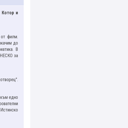
 Котор и
 от филм.
зкачим до
иатика. В
ЮНЕСКО за
дотворец".
 към едно
рователни
 Истинско