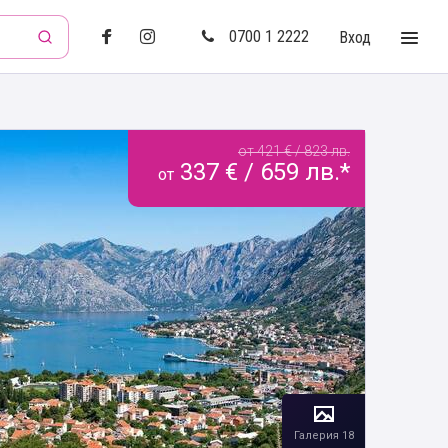
0700 1 2222
Вход
от 421 € / 823 лв.
337 € / 659 лв.*
от
Галерия 18