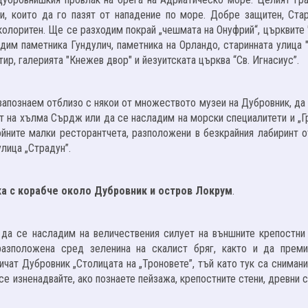
и, които да го пазят от нападение по море. Добре защитен, Стар
олоритен. Ще се разходим покрай „чешмата на Онуфрий“, църквите "
идим паметника Гундулич, паметника на Орландо, старинната улица 
р, галерията "Кнeжев двор" и йезуитската църква “Св. Игнасиус”.
запознаем отблизо с някои от множеството музеи на Дубровник, да
фт на хълма Сърдж или да се насладим на морски специалитети и „Г
ойните малки ресторантчета, разположени в безкрайния лабиринт о
лица „Страдун”.
а с корабче около Дубровник и остров Локрум
.
а се насладим на величествения силует на външните крепостни 
разположена сред зеленина на скалист бряг, както и да прем
ричат Дубровник „Столицата на „Троновете”, тъй като тук са сниман
 се изненадвайте, ако познаете пейзажа, крепостните стени, древни 