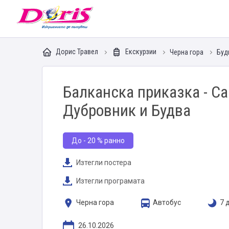
Doris - Изкушението да пътуваш
Дорис Травел
Екскурзии
Черна гора
Буд
Балканска приказка - Са
Дубровник и Будва
До - 20 % ранно
Изтегли постера
Изтегли програмата
Черна гора
Автобус
7 
26.10.2026