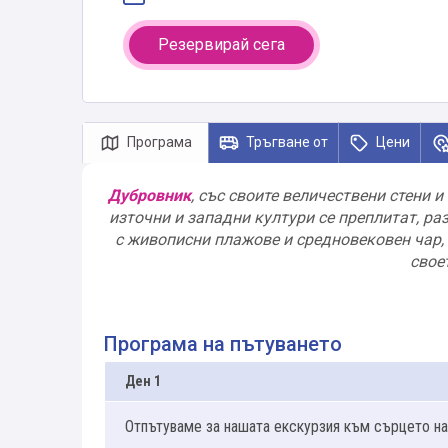
Резервирай сега
Програма
Тръгване от
Цени
Дубровник
, със своите величествени стени 
източни и западни култури се преплитат, ра
с живописни плажове и средновековен чар, 
свое
Програма на пътуването
Ден 1
Отпътуваме за нашата екскурзия към сърцето на