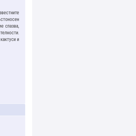
звестните
ъстоносен
ие спазва,
телности.
 кактуси и