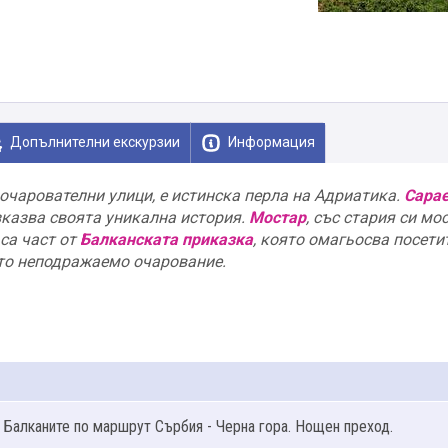
Допълнителни екскурзии
Информация
и очарователни улици, е истинска перла на Адриатика.
Сара
зказва своята уникална история.
Мостар
, със стария си мос
са част от
Балканската приказка
, която омагьосва посети
то неподражаемо очарование.
 Балканите по маршрут Сърбия - Черна гора. Нощен преход.