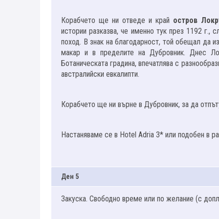
Корабчето ще ни отведе и край
остров Лок
истории разказва, че именно тук през 1192 г.,
поход. В знак на благодарност, той обещал да и
макар и в пределите на Дубровник. Днес Ло
Ботаническата градина, впечатлява с разнообраз
австралийски евкалипти.
Корабчето ще ни върне в Дубровник, за да отпъ
Настаняваме се в Hotel Adria 3* или подобен в р
Ден 5
Закуска. Свободно време или по желание (с до