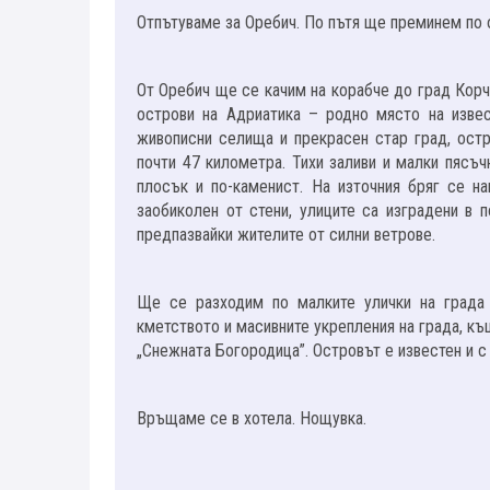
Отпътуваме за Оребич. По пътя ще преминем по 
От Оребич ще се качим на корабче до град Корчу
острови на Адриатика – родно място на извес
живописни селища и прекрасен стар град, ост
почти 47 километра. Тихи заливи и малки пясъ
плосък и по-каменист. На източния бряг се н
заобиколен от стени, улиците са изградени в 
предпазвайки жителите от силни ветрове.
Ще се разходим по малките улички на града 
кметството и масивните укрепления на града, къ
„Снежната Богородица”. Островът е известен и с
Връщаме се в хотела. Нощувка.