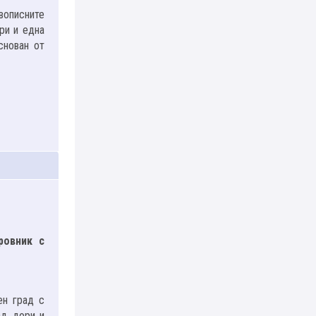
вописните
ри и една
снован от
ровник с
ен град с
д, дори и