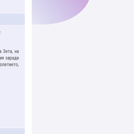
.
 Зета, на
ия заради
олетието,