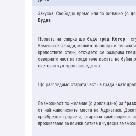
Закуска. Свободно време или по желание (с д
Будва
.
Първата ни спирка ще бъде
град Котор
- сг
Каменните фасади, малките площади и тишината
крепостните стени, откъдето се разкрива глед
северната част на града тече късата, но буйна
световно културно наследство.
Ще разгледаме старата част на града - катедралат
Възможност по желание (с доплащане) за
*
разх
от най-живописните места на Адриатика. Дока
крайбрежни градчета, старинни камбанарии и в
преживяване за всички сетива и чудесна възмож