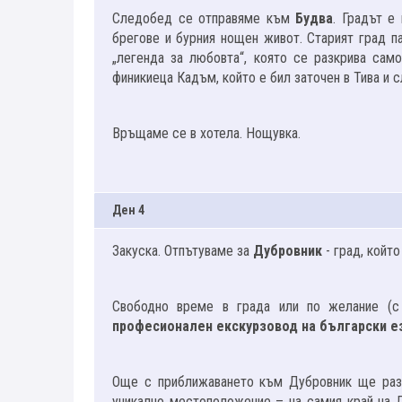
Следобед се отправяме към
Будва
. Градът е
брегове и бурния нощен живот. Старият град п
„легенда за любовта“, която се разкрива сам
финикиеца Кадъм, който е бил заточен в Тива и с
Връщаме се в хотела. Нощувка.
Ден 4
Закуска. Отпътуваме за
Дубровник
- град, който
Свободно време в града или по желание (
професионален екскурзовод на български е
Още с приближаването към Дубровник ще разб
уникално местоположение – на самия край на Д