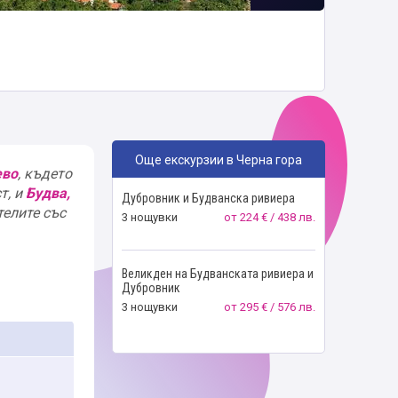
Още екскурзии в Черна гора
ево
, където
т, и
Будва,
Дубровник и Будванска ривиера
телите със
3 нощувки
от
224 € / 438 лв.
Великден на Будванската ривиера и
Дубровник
3 нощувки
от
295 € / 576 лв.