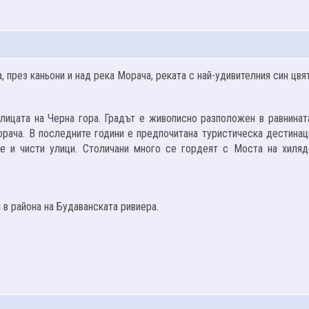
 през каньони и над река Морача, реката с най-удивителния син цвят
олицата на Черна гора. Градът е живописно разположен в равнината
орача. В последните години е предпочитана туристическа дестинац
ве и чисти улици. Столичани много се гордеят с Моста на хиляд
 в района на Будаванската ривиера.