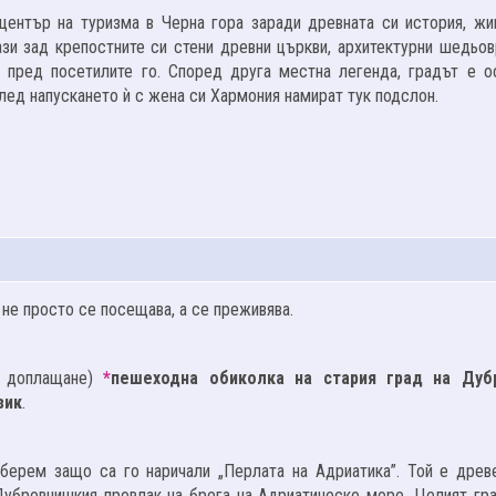
 център на туризма в Черна гора заради древната си история, жи
ази зад крепостните си стени древни църкви, архитектурни шедьов
о пред посетилите го. Според друга местна легенда, градът е о
лед напускането ѝ с жена си Хармония намират тук подслон.
 не просто се посещава, а се преживява.
с доплащане)
*
пешеходна обиколка на стария град на Дуб
зик
.
ерем защо са го наричали „Перлата на Адриатика”. Той е древ
убровнишкия провлак на брега на Адриатическо море. Целият гра