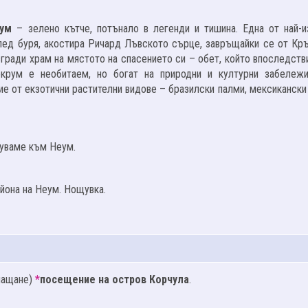
рум
– зелено кътче, потънало в легенди и тишина. Една от най-и
 след буря, акостира Ричард Лъвското сърце, завръщайки се от Кр
згради храм на мястото на спасението си – обет, който впоследств
крум е необитаем, но богат на природни и културни забележи
ие от екзотични растителни видове – бразилски палми, мексикански
туваме към Неум.
айона на Неум. Нощувка.
плащане)
*
посещение на остров Корчула
.