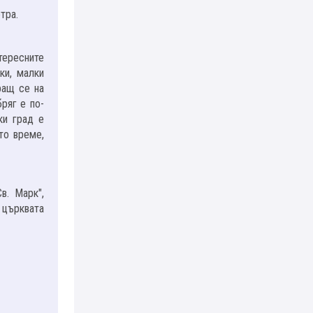
тра.
тересните
ки, малки
ращ се на
ряг е по-
ки град е
то време,
в. Марк",
 църквата