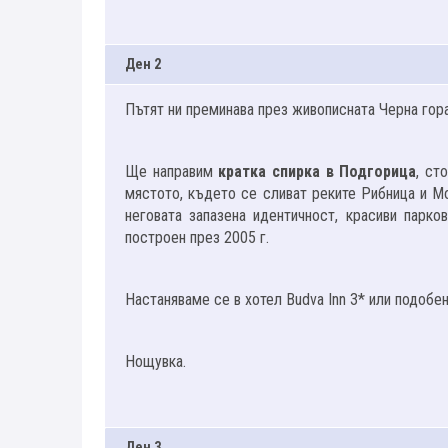
Ден 2
Пътят ни преминава през живописната Черна гора,
Ще направим
кратка спирка в Подгорица
, ст
мястото, където се сливат реките Рибница и М
неговата запазена идентичност, красиви парко
построен през 2005 г.
Настаняваме се в хотел Budva Inn 3* или подобен
Нощувка.
Ден 3