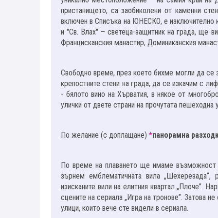
пристанището, са заобиколени от каменни стен
включен в Списъка на ЮНЕСКО, е изключително к
и "Св. Влах" – светеца-защитник на града, ще в
Францисканския манастир, Доминиканския манасти
Свободно време, през което бихме могли да се 
крепостните стени на града, да се изкачим с ли
- бялото вино на Хърватия, в някое от многобр
улички от двете страни на прочутата пешеходна у
По желание (с доплащане)
*
панорамна разходк
По време на плаването ще имаме възможност д
зърнем емблематичната вила „Шехерезада“, 
изисканите вили на елитния квартал „Плоче”. На
сцените на сериала „Игра на тронове”. Затова не
улици, които вече сте видели в сериала.