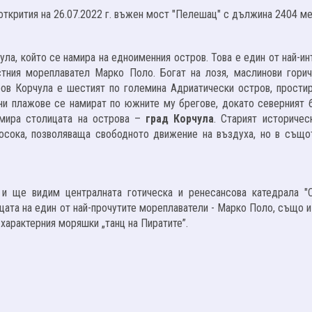
открития на 26.07.2022 г. въжен мост "Пелешац" с дължина 2404 ме
ла, който се намира на едноименния остров. Това е един от най-ин
тния мореплавател Марко Поло. Богат на лозя, маслинови горич
ров Корчула е шестият по големина Адриатически остров, прости
чни плажове се намират по южните му брегове, докато северният б
амира столицата на острова –
град Корчула
. Старият историчес
посока, позволяваща свободното движение на въздуха, но в също
и ще видим централната готическа и ренесансова катедрала "С
щата на един от най-прочутите мореплаватели - Марко Поло, също и
 характерния моряшки „танц на Пиратите”.