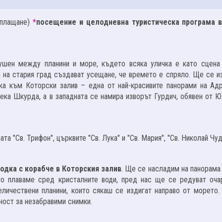
оплащане)
*
посещение и целодневна туристическа програма в
ушен между планини и море, където всяка уличка е като сцена
 на стария град създават усещане, че времето е спряло. Ще се и
ка към Которски залив – една от най-красивите панорами на Адр
 река Шкурда, а в западната се намира изворът Гурдич, обявен от 
а "Св. Трифон", църквите "Св. Лука" и "Св. Мария", "Св. Николай Чу
одка с корабче в Которския залив
. Ще се насладим на панорама
то плаваме сред кристалните води, пред нас ще се редуват оча
еличествени планини, които сякаш се издигат направо от морето.
ност за незабравими снимки.