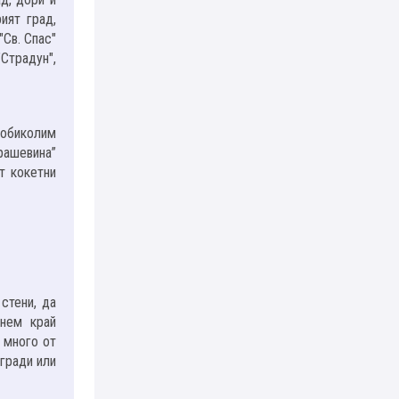
ият град,
Св. Спас"
"Страдун",
 обиколим
рашевина”
т кокетни
стени, да
инем край
и много от
сгради или