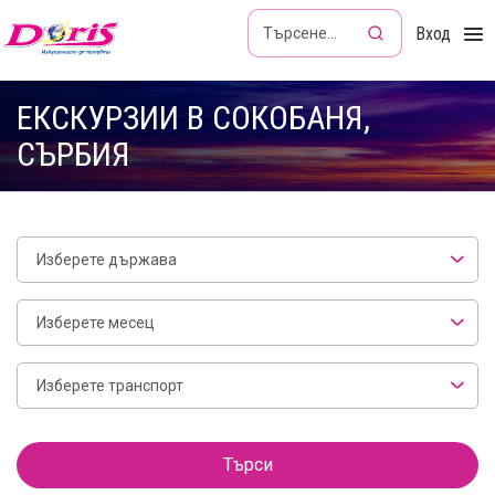
Doris - Изкушението да пътуваш
Вход
ЕКСКУРЗИИ В СОКОБАНЯ,
СЪРБИЯ
Изберете държава
Месец
Изберете месец
Транспорт
Изберете транспорт
Филтър
Търси