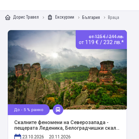
Дорис Травел
Екскурзии
България
Враца
от 125 € / 244 лв.
119 € / 232 лв.*
от
До - 5 % ранно
Скалните феномени на Северозапада -
пещерата Леденика, Белоградчишки скали,
Видин и пещерата Венеца
23.10.2026
20.11.2026