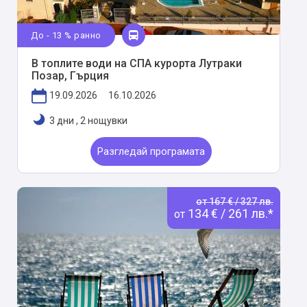
До - 13 % ранно
В топлите води на СПА курорта Лутраки
Позар, Гърция
19.09.2026
16.10.2026
3 дни
,
2 нощувки
Разгледай програмата
от 167 € / 327 лв.
134 € / 261 лв.*
от