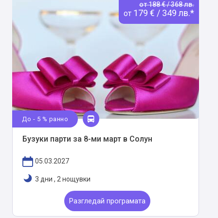
от 188 € / 368 лв.
179 € / 349 лв.*
от
До - 5 % ранно
Бузуки парти за 8-ми март в Солун
05.03.2027
3 дни
,
2 нощувки
Разгледай програмата