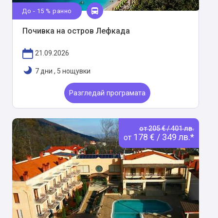
До - 15 % ранно
Почивка на остров Лефкада
21.09.2026
7 дни
,
5 нощувки
Разгледай програмата
от 205 € / 401 лв.
178 € / 349 лв.*
от