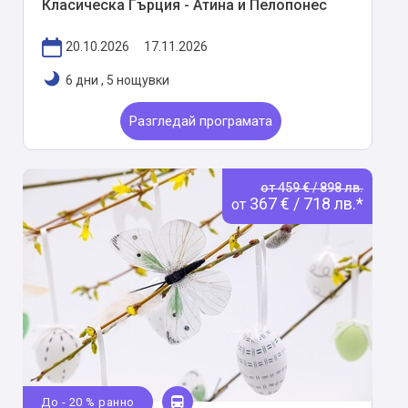
Класическа Гърция - Атина и Пелопонес
20.10.2026
17.11.2026
6 дни
,
5 нощувки
Разгледай програмата
от 459 € / 898 лв.
367 € / 718 лв.*
от
До - 20 % ранно