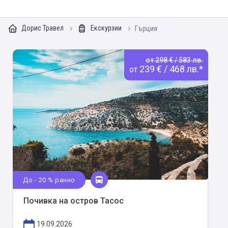
Дорис Травел
Екскурзии
Гърция
от 298 € / 583 лв.
239 € / 468 лв.*
от
До - 20 % ранно
Почивка на остров Тасос
19.09.2026