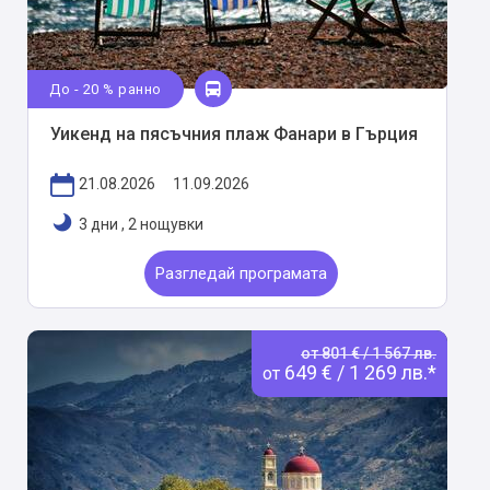
До - 20 % ранно
Уикенд на пясъчния плаж Фанари в Гърция
21.08.2026
11.09.2026
3 дни
,
2 нощувки
Разгледай програмата
от 801 € / 1 567 лв.
649 € / 1 269 лв.*
от