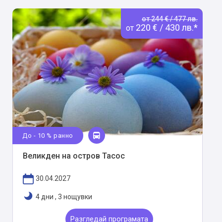
от 244 € / 477 лв.
220 € / 430 лв.*
от
До - 10 % ранно
Великден на остров Тасос
30.04.2027
4 дни
,
3 нощувки
Разгледай програмата