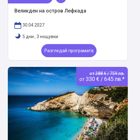
Великден на остров Лефкада
30.04.2027
5 дни
,
3 нощувки
Разгледай програмата
от 388 € / 759 лв.
330 € / 645 лв.*
от