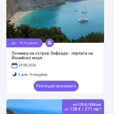
До - 15 % ранно
Почивка на остров Лефкада - перлата на
Йонийско море
24.08.2026
6 дни
,
4 нощувки
Разгледай програмата
от 173 € / 338 лв.
138 € / 271 лв.*
от