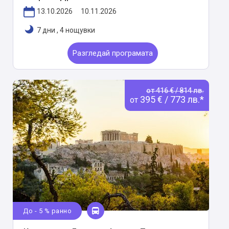
13.10.2026
10.11.2026
7 дни
,
4 нощувки
Разгледай програмата
от 416 € / 814 лв.
395 € / 773 лв.*
от
До - 5 % ранно