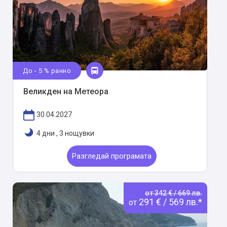
До - 5 % ранно
Великден на Метеора
30.04.2027
4 дни
,
3 нощувки
Разгледай програмата
от 342 € / 669 лв.
291 € / 569 лв.*
от