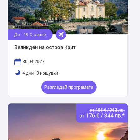
До - 19 % ранно
Великден на остров Крит
30.04.2027
4 дни
,
3 нощувки
Разгледай програмата
от 185 € / 362 лв.
176 € / 344 лв.*
от