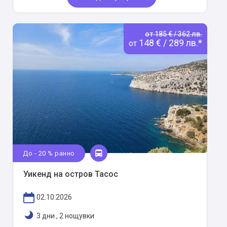
от 185 € / 362 лв.
148 € / 289 лв.*
от
До - 20 % ранно
Уикенд на остров Тасос
02.10.2026
3 дни
,
2 нощувки