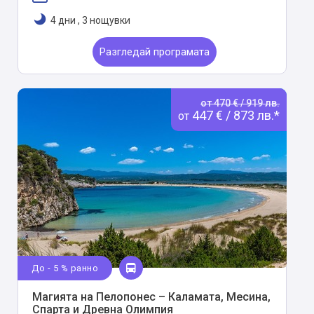
4 дни
,
3 нощувки
Разгледай програмата
от 470 € / 919 лв.
447 € / 873 лв.*
от
До - 5 % ранно
Магията на Пелопонес – Каламата, Месина,
Спарта и Древна Олимпия