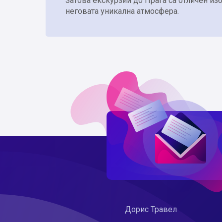
Затова екскурзии до Прага са отличен изб
неговата уникална атмосфера.
Дорис Травел