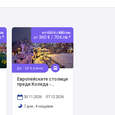
лв.
от 450 € / 880 лв.
.*
360 € / 704 лв.*
от
До - 20 % ранно
Европейските столици
преди Коледа -
Будапеща,
Братислава, Прага и
30.11.2026
07.12.2026
Виена
7 дни
,
4 нощувки