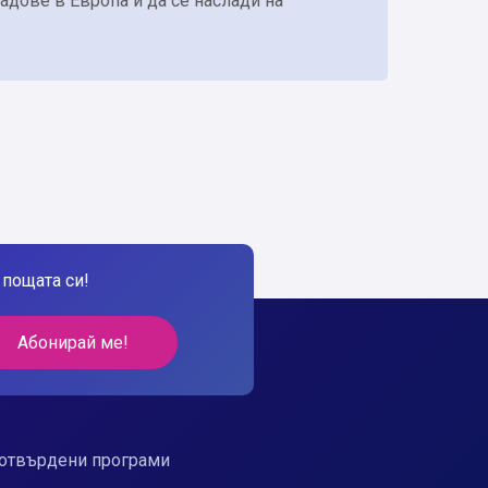
радове в Европа и да се наслади на
пощата си!
Абонирай ме!
отвърдени програми