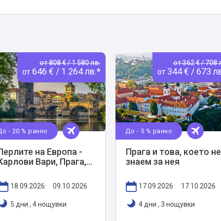
от 808 € / 1 580 лв.
от 362 € / 708 
646 € / 1 264 лв.*
344 € / 673 лв
от
от
До - 20 % ранно
До - 5 % ранно
Перлите на Европа -
Прага и това, което не
Карлови Вари, Прага,
знаем за нея
Дрезден и Вроцлав
18.09.2026
09.10.2026
17.09.2026
17.10.2026
5 дни
,
4 нощувки
4 дни
,
3 нощувки