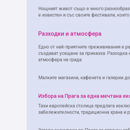
Нощният живот също е много разнообразе
е известен и със своите фестивали, коит
Разходки и атмосфера
Едно от най-приятните преживявания е ра
създават усещане за приказка. Разходка 
атмосфера на града.
Малките магазини, кафенета и галерии д
Избора на Прага за една мечтана ек
Тази европейска столица предлага изклю
забележителности, традиционна храна и р