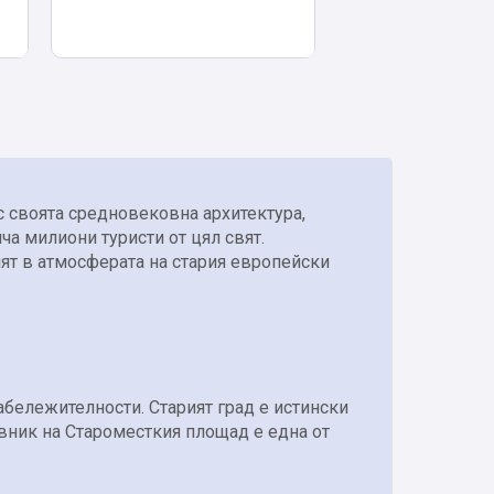
с своята средновековна архитектура,
ича милиони туристи от цял свят.
пят в атмосферата на стария европейски
абележителности. Старият град е истински
вник на Староместкия площад е една от