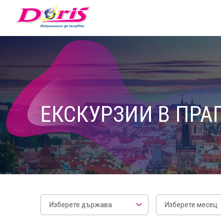
Doris - Изкушението да пътуваш
ЕКСКУРЗИИ В ПРАГ
Месец
Изберете държава
Изберете месец