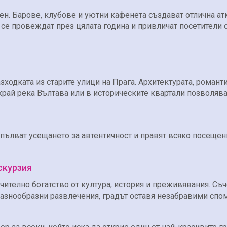
н. Барове, клубове и уютни кафенета създават отлична ат
о се провеждат през цялата година и привличат посетители 
зходката из старите улици на Прага. Архитектурата, роман
край река Вълтава или в историческите квартали позволява 
опълват усещането за автентичност и правят всяко посещен
скурзия
чително богатство от култура, история и преживявания. С
азнообразни развлечения, градът оставя незабравими спом