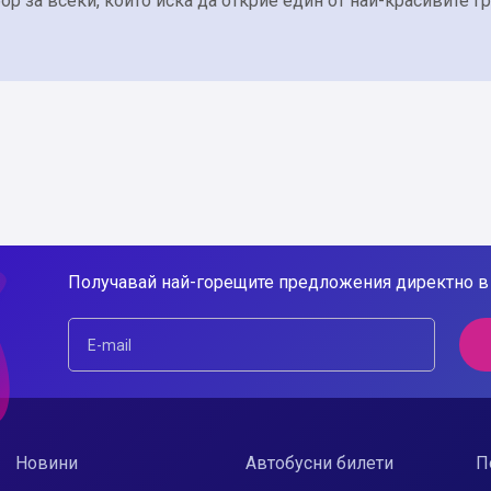
ор за всеки, който иска да открие един от най-красивите г
Получавай най-горещите предложения директно в 
Новини
Автобусни билети
П