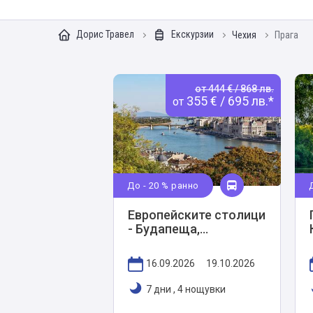
Дорис Травел
Екскурзии
Чехия
Прага
от 444 € / 868 лв.
355 € / 695 лв.*
от
До - 20 % ранно
Европейските столици
- Будапеща,
Братислава, Прага и
Виена
16.09.2026
19.10.2026
7 дни
,
4 нощувки