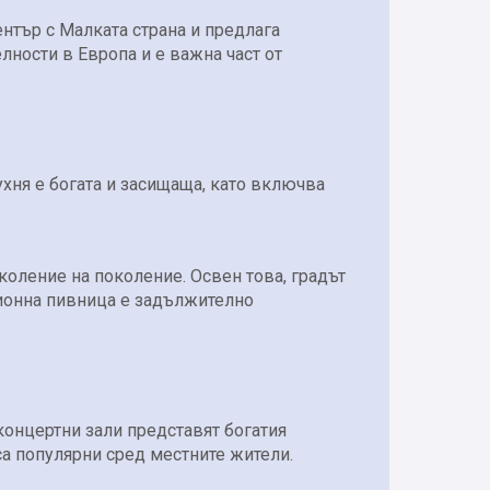
ентър с Малката страна и предлага
ности в Европа и е важна част от
ухня е богата и засищаща, като включва
околение на поколение. Освен това, градът
иционна пивница е задължително
концертни зали представят богатия
са популярни сред местните жители.