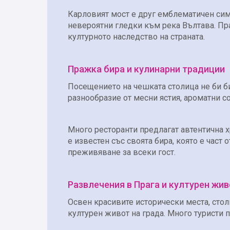
Карловият мост е друг емблематичен симв
невероятни гледки към река Вълтава. Пр
културното наследство на страната.
Пражка бира и кулинарни традиции
Посещението на чешката столица не би би
разнообразие от месни ястия, ароматни с
Много ресторанти предлагат автентична хр
е известен със своята бира, която е час
преживяване за всеки гост.
Развлечения в Прага и културен жи
Освен красивите исторически места, стол
културен живот на града. Много туристи 