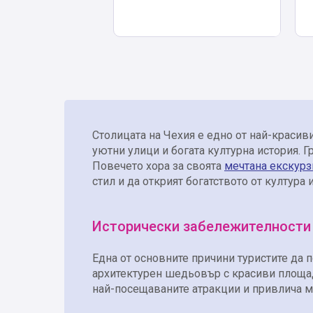
Столицата на Чехия е едно от най-красив
уютни улици и богата културна история. Г
Повечето хора за своята
мечтана екскурз
стил и да открият богатството от култура 
Исторически забележителности 
Една от основните причини туристите да 
архитектурен шедьовър с красиви площад
най-посещаваните атракции и привлича м