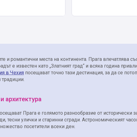
ите и романтични места на континента. Прага впечатлява съ
радът е известен като „Златният град“ и всяка година привл
ия в Чехия
посещават точно тази дестинация, за да се пото
и традиции.
и архитектура
посещават Прага е голямото разнообразие от исторически з
и, тесни улички и старинни сгради. Астрономическият часо
ножество посетители всеки ден.