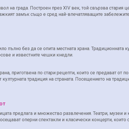
ол на града. Построен през XIV век, той свързва стария ц
ажкият замък също е сред най-впечатляващите забележител
ло пълно без да се опита местната храна. Традиционната к
осове и известните чешки кнедли.
ана, приготвена по стари рецепти, които се предават от п
т от културната традиция на страната. Посещението на трад
вот
ицата предлага и множество развлечения. Театри, музеи и 
посещават оперни спектакли и класически концерти, които 