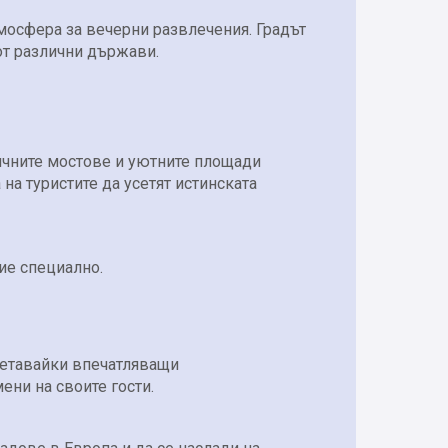
мосфера за вечерни развлечения. Градът
от различни държави.
тичните мостове и уютните площади
на туристите да усетят истинската
ие специално.
ъчетавайки впечатляващи
ени на своите гости.