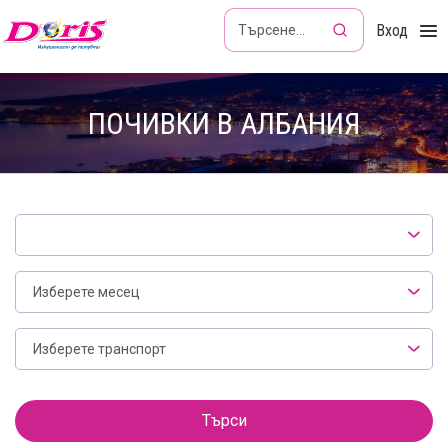
Doris - Изкушението да пътуваш
Вход
ПОЧИВКИ В АЛБАНИЯ
Локация
Месец
Изберете месец
Транспорт
Изберете транспорт
Филтър
Търси