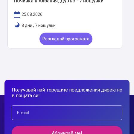
Почивка в Албания, Дуръс - 7 нощувки
25.08.2026
8 дни
,
7 нощувки
Разгледай програмата
Получавай най-горещите предложения директно
в пощата си!
Абонирай ме!