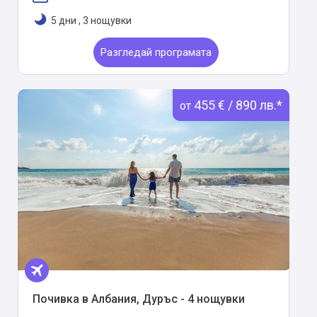
5 дни
,
3 нощувки
Разгледай програмата
455 € / 890 лв.*
от
Почивка в Албания, Дуръс - 4 нощувки