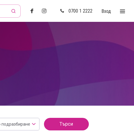
0700 1 2222
Вход
Търси
о подразбиране