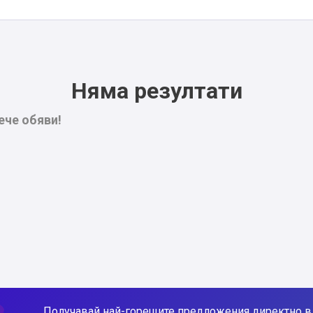
Няма резултати
ече обяви!
Получавай най-горещите предложения директно в 