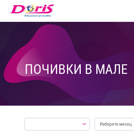
Doris - Изкушението да пътуваш
ПОЧИВКИ В МАЛЕ
Локация
Месец
Изберете месец