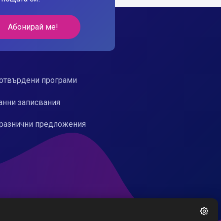
Абонирай ме!
отвърдени програми
анни записвания
разнични предложения