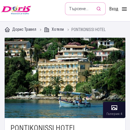
Doris - Изкушението да пътуваш
Вход
Дорис Травел
Хотели
PONTIKONISSI HOTEL
Галерия 4
PONTIKONISSI HOTEL