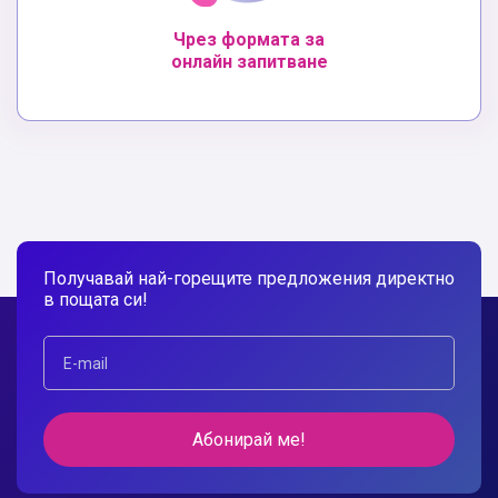
Чрез формата за
онлайн запитване
Получавай най-горещите предложения директно
в пощата си!
Абонирай ме!