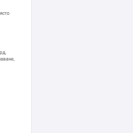
място
рд,
лаване,