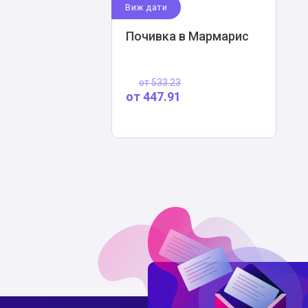
Виж дати
Почивка в Мармарис
от
533.23
от
447.91