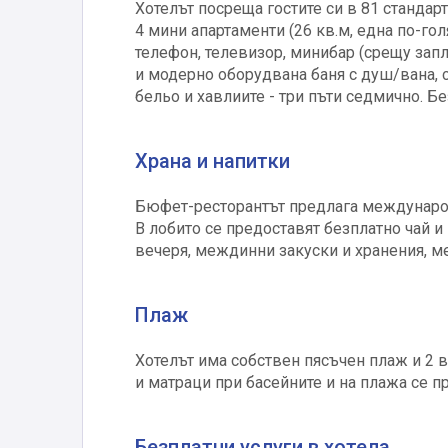
Хотелът посреща гостите си в 81 стандарт
4 мини апартаменти (26 кв.м, една по-гол
телефон, телевизор, минибар (срещу запла
и модерно оборудвана баня с душ/вана, с
бельо и хавлиите - три пъти седмично. Бе
Храна и напитки
Бюфет-ресторантът предлага международн
В лобито се предоставят безплатно чай и 
вечеря, междинни закуски и хранения, м
Плаж
Хотелът има собствен пясъчен плаж и 2 в
и матраци при басейните и на плажа се п
Безплатни услуги в хотела