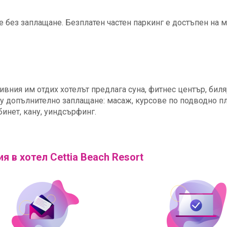
 е без заплащане. Безплатен частен паркинг е достъпен на 
тивния им отдих хотелът предлага суна, фитнес център, биля
щу допълнително заплащане: масаж, курсове по подводно п
бинет, кану, уиндсърфинг.
я в хотел Cettia Beach Resort