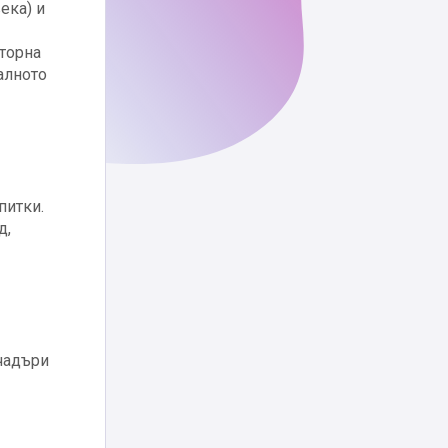
ека) и
сторна
алното
питки.
д,
 чадъри