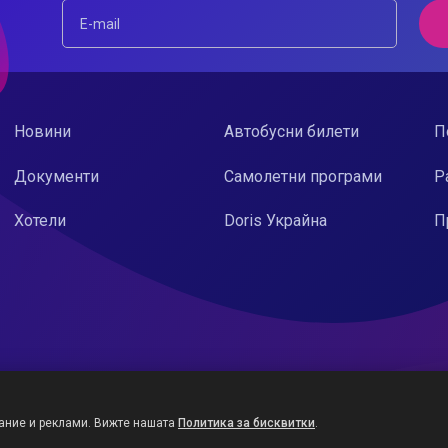
Новини
Автобусни билети
П
Документи
Самолетни програми
Р
Хотели
Doris Украйна
П
ание и реклами. Вижте нашата
Политика за бисквитки
.