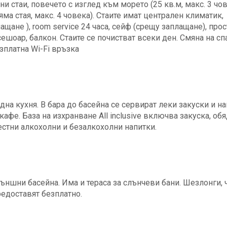
ни стаи, повечето с изглед към морето (25 кв.м, макс. 3 чов
яма стая, макс. 4 човека). Стаите имат централен климатик,
щане ), room service 24 часа, сейф (срещу заплащане), про
ешоар, балкон. Стаите се почистват всеки ден. Смяна на сп
зплатна Wi-Fi връзка
а кухня. В бара до басейна се сервират леки закуски и на
кафе. База на изхранване All inclusive включва закуска, обя
естни алкохолни и безалкохолни напитки.
ъншни басейна. Има и тераса за слънчеви бани. Шезлонги,
редоставят безплатно.