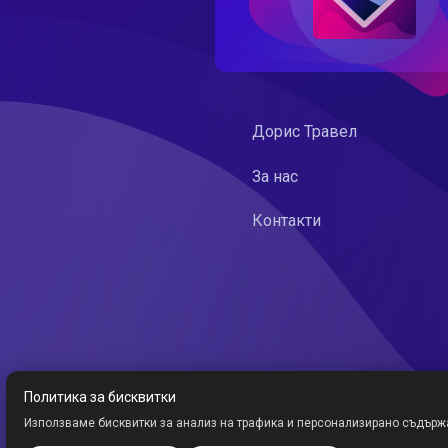
Дорис Травел
За нас
Контакти
Политика за бисквитки
Използваме бисквитки за анализ на трафика и персонализирано съдърж