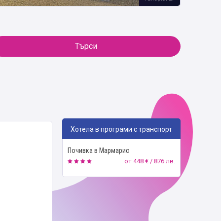
Търси
Хотела в програми с транспорт
Почивка в Мармарис
от
448 € / 876 лв.