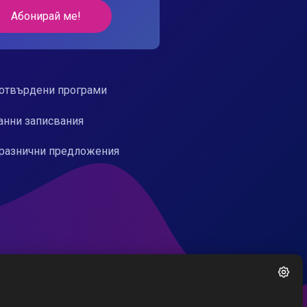
Абонирай ме!
отвърдени програми
анни записвания
разнични предложения