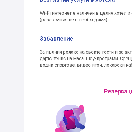
Wi-Fi интернет е наличен в целия хотел и
(резервация не е необходима).
Забавление
За пълния релакс на своите гости и за ак
дартс, тенис на маса, шоу-програми. Сре
водни спортове, видео игри, лекарски ка
Резерваци