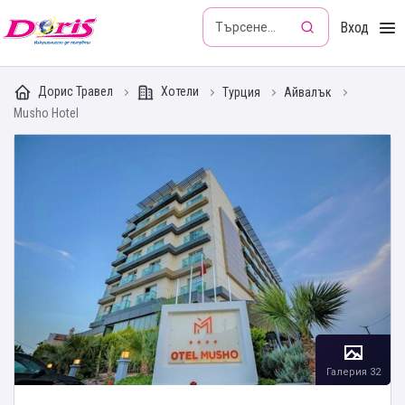
Doris - Изкушението да пътуваш
Вход
Дорис Травел
Хотели
Турция
Айвалък
Musho Hotel
Галерия 32