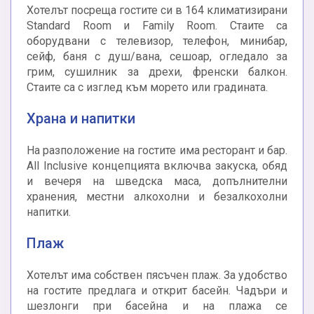
Хотелът посреща гостите си в 164 климатизирани
Standard Room и Family Room. Стаите са
оборудвани с телевизор, телефон, минибар,
сейф, баня с душ/вана, сешоар, огледало за
грим, сушилник за дрехи, френски балкон.
Стаите са с изглед към морето или градината.
Храна и напитки
На разположение на гостите има ресторант и бар.
All Inclusive концепцията включва закуска, обяд
и вечеря на шведска маса, допълнителни
хранения, местни алкохолни и безалкохолни
напитки.
Плаж
Хотелът има собствен пясъчен плаж. За удобство
на гостите предлага и открит басейн. Чадъри и
шезлонги при басейна и на плажа се