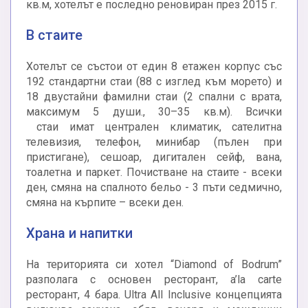
кв.м, хотелът е последно реновиран през 2015 г.
В стаите
Хотелът се състои от един 8 етажен корпус със
192 стандартни стаи (88 с изглед към морето) и
18 двустайни фамилни стаи (2 спални с врата,
максимум 5 души., 30–35 кв.м). Всички
стаи имат централен климатик, сателитна
телевизия, телефон, минибар (пълен при
пристигане), сешоар, дигитален сейф, вана,
тоалетна и паркет. Почистване на стаите - всеки
ден, смяна на спалното бельо - 3 пъти седмично,
смяна на кърпите – всеки ден.
Храна и напитки
На територията си хотел “Diamond of Bodrum”
разполага с основен ресторант, a’la carte
ресторант, 4 бара. Ultra All Inclusive концепцията