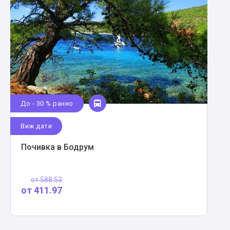
До - 30 % ранно
Виж дати
Почивка в Бодрум
от
588.53
от
411.97