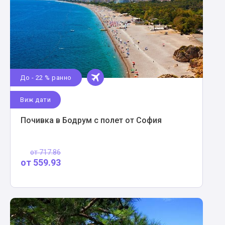
До - 22 % ранно
Виж дати
Почивка в Бодрум с полет от София
от
717.86
от
559.93