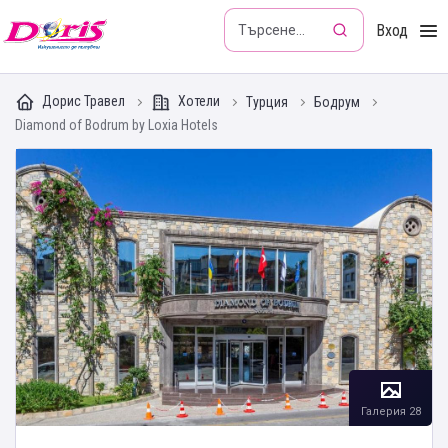
Doris - Изкушението да пътуваш
Вход
Дорис Травел
Хотели
Турция
Бодрум
Diamond of Bodrum by Loxia Hotels
Галерия 28