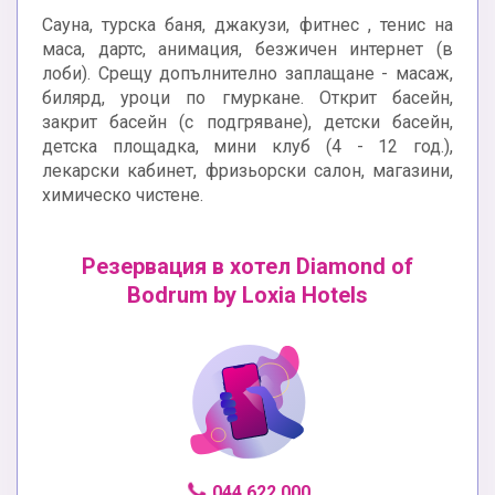
Сауна, турска баня, джакузи, фитнес , тенис на
маса, дартс, анимация, безжичен интернет (в
лоби). Срещу допълнително заплащане - масаж,
билярд, уроци по гмуркане. Открит басейн,
закрит басейн (с подгряване), детски басейн,
детска площадка, мини клуб (4 - 12 год.),
лекарски кабинет, фризьорски салон, магазини,
химическо чистене.
Резервация в хотел Diamond of
Bodrum by Loxia Hotels
044 622 000