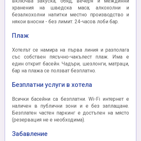
включва закуска, обяд, вечеря и междинни
хранения на шведска маса; алкохолни и
безалкохолни напитки местно производство и
някои вносни - без лимит. 24-часов лоби бар.
Плаж
Хотелът се намира на първа линия и разполага
със собствен пясъчно-чакълест плаж. Има е
един открит басейн. Чадъри, шезлонги, матраци,
бар на плажа се ползват безплатно.
Безплатни услуги в хотела
Всички басейни са безплатни. Wi-Fi интернет е
наличен в публични зони и е без заплащане.
Безплатен частен паркинг е достъпен на място
(резервация не е необходима).
Забавление