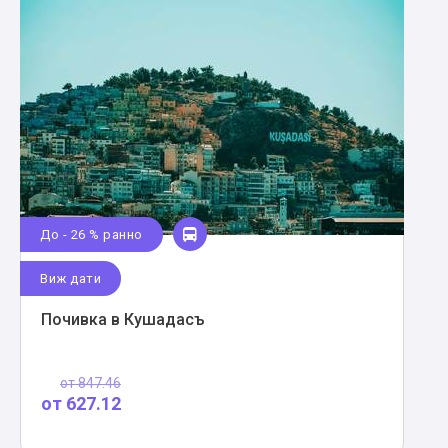
До - 26 % ранно
Виж дати
Почивка в Кушадасъ
от
847.46
от
627.12