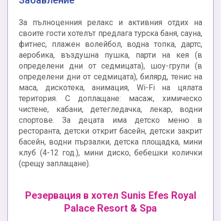
Забавление
За пълноценния релакс и активния отдих на
своите гости хотелът предлага турска баня, сауна,
фитнес, плажен волейбол, водна топка, дартс,
аеробика, въздушна пушка, парти на кея (в
определени дни от седмицата), шоу-групи (в
определени дни от седмицата), билярд, тенис на
маса, дискотека, анимация, Wi-Fi на цялата
територия. С доплащане: масаж, химическо
чистене, кабани, детегледачка, лекар, водни
спортове. За децата има детско меню в
ресторанта, детски открит басейн, детски закрит
басейн, водни пързалки, детска площадка, мини
клуб (4-12 год.), мини диско, бебешки колички
(срещу заплащане).
Резервация в хотел Sunis Efes Royal
Palace Resort & Spa