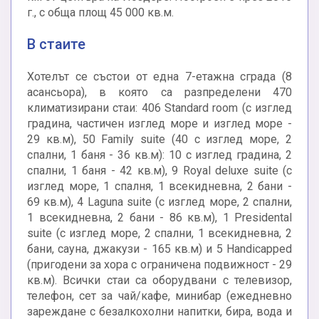
г., с обща площ 45 000 кв.м.
В стаите
Хотелът се състои от една 7-етажна сграда (8
асансьора), в която са разпределени 470
климатизирани стаи: 406 Standard room (с изглед
градина, частичен изглед море и изглед море -
29 кв.м), 50 Family suite (40 с изглед море, 2
спални, 1 баня - 36 кв.м): 10 с изглед градина, 2
спални, 1 баня - 42 кв.м), 9 Royal deluxe suite (с
изглед море, 1 спалня, 1 всекидневна, 2 бани -
69 кв.м), 4 Laguna suite (с изглед море, 2 спални,
1 всекидневна, 2 бани - 86 кв.м), 1 Presidental
suite (с изглед море, 2 спални, 1 всекидневна, 2
бани, сауна, джакузи - 165 кв.м) и 5 Handicapped
(пригодени за хора с ограничена подвижност - 29
кв.м). Всички стаи са оборудвани с телевизор,
телефон, сет за чай/кафе, минибар (ежедневно
зареждане с безалкохолни напитки, бира, вода и