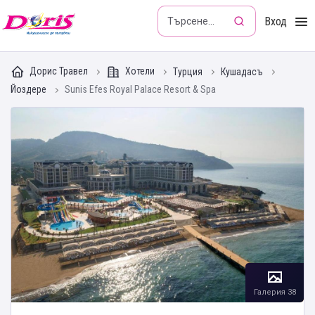
Doris - Изкушението да пътуваш
Вход
Дорис Травел
Хотели
Турция
Кушадасъ
Йоздере
Sunis Efes Royal Palace Resort & Spa
Галерия 38