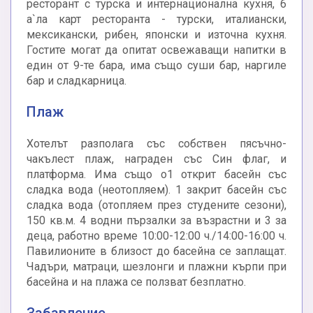
ресторант с турска и интернационална кухня, 6
а`ла карт ресторанта - турски, италиански,
мексикански, рибен, японски и източна кухня.
Гостите могат да опитат освежаващи напитки в
един от 9-те бара, има също суши бар, наргиле
бар и сладкарница.
Плаж
Хотелът разполага със собствен пясъчно-
чакълест плаж, награден със Син флаг, и
платформа. Има също о1 открит басейн със
сладка вода (неотопляем). 1 закрит басейн със
сладка вода (отопляем през студените сезони),
150 кв.м. 4 водни пързалки за възрастни и 3 за
деца, работно време 10:00-12:00 ч./14:00-16:00 ч.
Павилионите в близост до басейна се заплащат.
Чадъри, матраци, шезлонги и плажни кърпи при
басейна и на плажа се ползват безплатно.