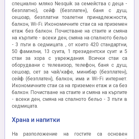
специално мляко Nesquik за семейства с деца -
безплатно), сейф (безплатен), баня с душ,
сешоар, безплатни тоалетни принадлежности,
балкон, Wi-Fi. Икономичните стаи са на приземен
етаж без балкон. Почистване на стаите и смяна
на кърпите - всеки ден, смяна на спалното бельо
- 3 пъти в седмицата. , от които 420 стандартни,
50 фамилни, 13 суита, 1 президентски суит и 5
стаи за хора с увреждания. Всички стаи са
оборудвани с телевизор, телефон, баня с душ,
сешоар, сет за чай/кафе, минибар (безплатен),
сейф (безплатен), балкон, има и Wi-Fi интернет.
Икономичните стаи са на приземен етаж и са без
балкон. Почистване на стаите и смяна на кърпите
- всеки ден, смяна на спалното бельо - 3 пъти в
седмицата.
Храна и напитки
На разположение на гостите са основен