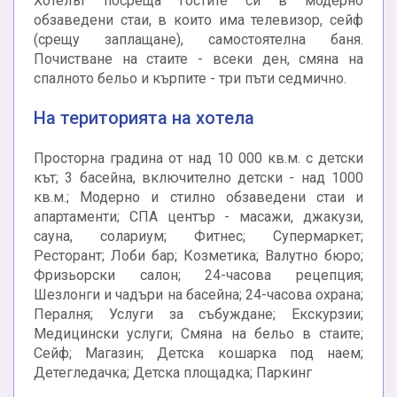
Хотелът посреща гостите си в модерно
обзаведени стаи, в които има телевизор, сейф
(срещу заплащане), самостоятелна баня.
Почистване на стаите - всеки ден, смяна на
спалното бельо и кърпите - три пъти седмично.
На територията на хотела
Просторна градина от над 10 000 кв.м. с детски
кът; 3 басейна, включително детски - над 1000
кв.м.; Модерно и стилно обзаведени стаи и
апартаменти; СПА център - масажи, джакузи,
сауна, солариум; Фитнес; Супермаркет;
Ресторант; Лоби бар; Козметика; Валутно бюро;
Фризьорски салон; 24-часова рецепция;
Шезлонги и чадъри на басейна; 24-часова охрана;
Пералня; Услуги за събуждане; Екскурзии;
Медицински услуги; Смяна на бельо в стаите;
Сейф; Магазин; Детска кошарка под наем;
Детегледачка; Детска площадка; Паркинг