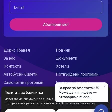
Абонирай ме!
Дорис Травел
Новини
За нас
Документи
Контакти
Хотели
Автобусни билети
Потвърдени програми
Самолетни програми
Ранни записвания
×
Въпрос за офертата? 👋
Doris Украйна
Празнични предложения
Може да ни пишете —
Политика за бисквитки
отговаряме бързо.
Използваме бисквитки за анализ на трафика и персонализирано
съдържание и реклами. Вижте нашата
Политика за бисквитки
.