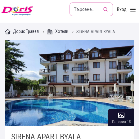
Doris - Изкушението да пътуваш
Вход
Дорис Травел
Хотели
SIRENA APART BYALA
Галерия 15
SIRENA APART BYALA