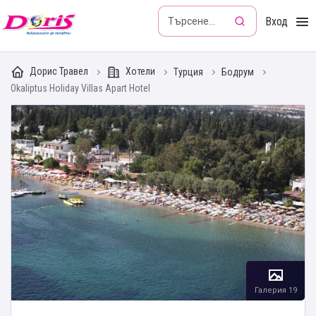
Doris - Изкушението да пътуваш
Вход
Дорис Травел
Хотели
Турция
Бодрум
Okaliptus Holiday Villas Apart Hotel
Галерия 19