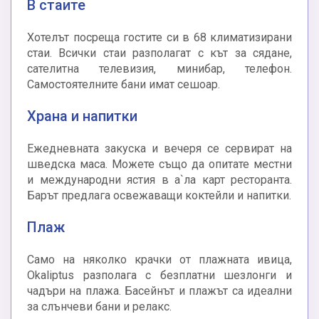
В стаите
Хотелът посреща гостите си в 68 климатизирани
стаи. Всички стаи разполагат с кът за сядане,
сателитна телевизия, минибар, телефон.
Самостоятелните бани имат сешоар.
Храна и напитки
Ежедневната закуска и вечеря се сервират на
шведска маса. Можете също да опитате местни
и международни ястия в а`ла карт ресторанта.
Барът предлага освежаващи коктейли и напитки.
Плаж
Само на няколко крачки от плажната ивица,
Okaliptus разполага с безплатни шезлонги и
чадъри на плажа. Басейнът и плажът са идеални
за слънчеви бани и релакс.