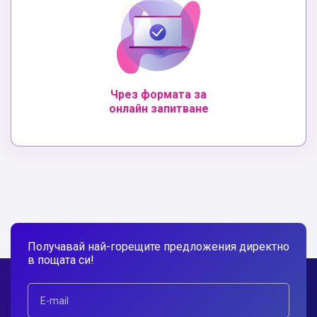
Чрез формата за
онлайн запитване
Получавай най-горещите предложения директно
в пощата си!