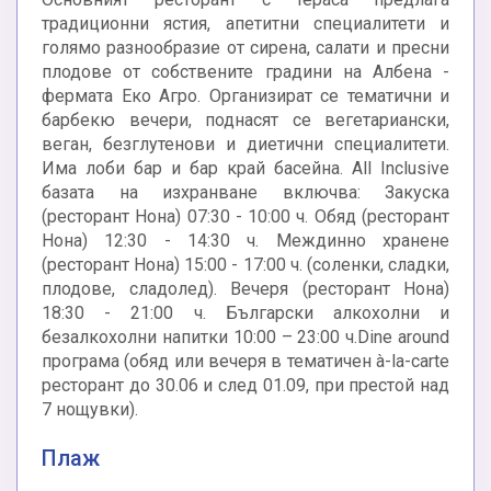
традиционни ястия, апетитни специалитети и
голямо разнообразие от сирена, салати и пресни
плодове от собствените градини на Албена -
фермата Еко Агро. Организират се тематични и
барбекю вечери, поднасят се вегетариански,
веган, безглутенови и диетични специалитети.
Има лоби бар и бар край басейна. All Inclusive
базата на изхранване включва: Закуска
(ресторант Нона) 07:30 - 10:00 ч. Обяд (ресторант
Нона) 12:30 - 14:30 ч. Междинно хранене
(ресторант Нона) 15:00 - 17:00 ч. (соленки, сладки,
плодове, сладолед). Вечеря (ресторант Нона)
18:30 - 21:00 ч. Български алкохолни и
безалкохолни напитки 10:00 – 23:00 ч.Dine around
програма (обяд или вечеря в тематичен à-la-carte
ресторант до 30.06 и след 01.09, при престой над
7 нощувки).
Плаж