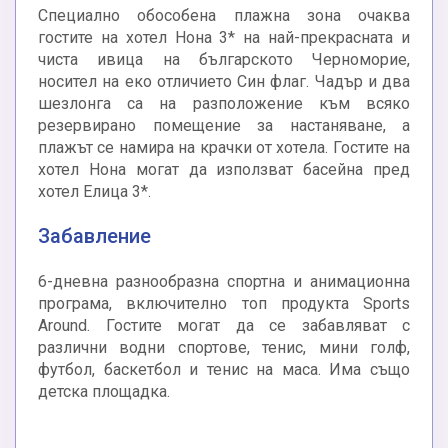
Специално обособена плажна зона очаква
гостите на хотел Нона 3* на най-прекрасната и
чиста ивица на българското Черноморие,
носител на еко отличието Син флаг. Чадър и два
шезлонга са на разположение към всяко
резервирано помещение за настаняване, а
плажът се намира на крачки от хотела. Гостите на
хотел Нона могат да използват басейна пред
хотел Елица 3*.
Забавление
6-дневна разнообразна спортна и анимационна
програма, включително топ продуктa Sports
Around. Гостите могат да се забавляват с
различни водни спортове, тенис, мини голф,
футбол, баскетбол и тенис на маса. Има също
детска площадка.