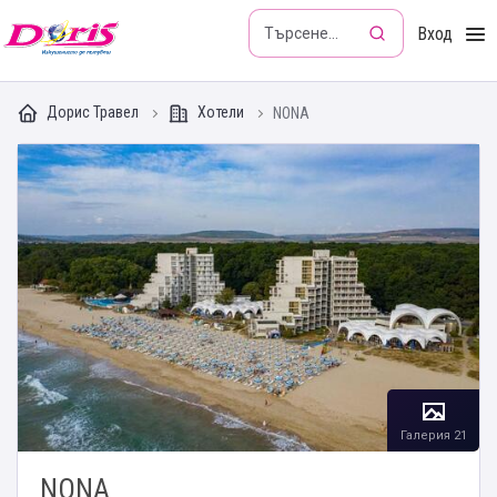
Doris - Изкушението да пътуваш
Вход
Дорис Травел
Хотели
NONA
Галерия 21
NONA