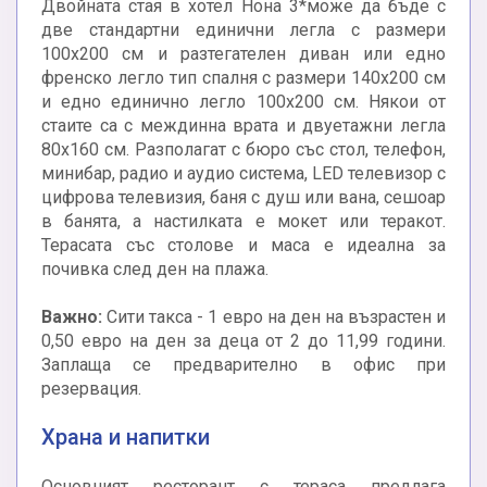
Двойната стая в хотел Нона 3*може да бъде с
две стандартни единични легла с размери
100x200 см и разтегателен диван или едно
френско легло тип спалня с размери 140x200 см
и едно единично легло 100x200 см. Някои от
стаите са с междинна врата и двуетажни легла
80x160 см. Разполагат с бюро със стол, телефон,
минибар, радио и аудио система, LED телевизор с
цифрова телевизия, баня с душ или вана, сешоар
в банята, a настилката е мокет или теракот.
Терасата със столове и маса е идеална за
почивка след ден на плажа.
Важно:
Сити такса - 1 евро на ден на възрастен и
0,50 евро на ден за деца от 2 до 11,99 години.
Заплаща се предварително в офис при
резервация.
Храна и напитки
Основният ресторант с тераса предлага