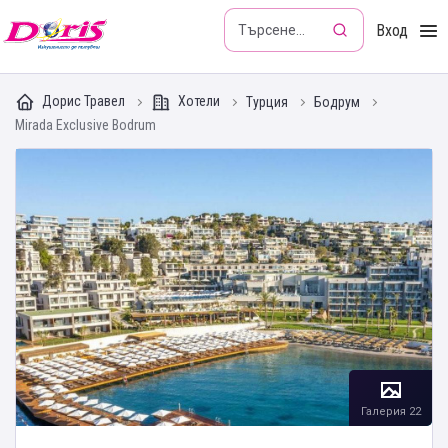
Doris - Изкушението да пътуваш
Вход
Дорис Травел
Хотели
Турция
Бодрум
Mirada Exclusive Bodrum
Галерия 22