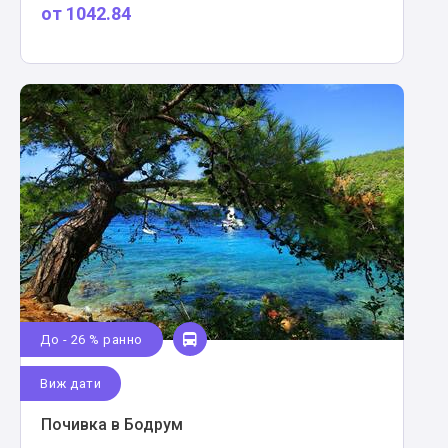
от
1042.84
До - 26 % ранно
Виж дати
Почивка в Бодрум