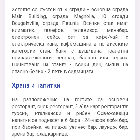
Хотелът се състои от 4 сгради - основна сграда
Main Building, сграда Magnolia, 10 сгради
Bougainville, сграда Petunia. Всички стаи имат
климатик, телефон, телевизор, минибар,
електронен сейф, сет за кафе/чай с
електрическа кана, кафемашина в по-високите
категории стаи, баня с душ/вана, тоалетни
принадлежности, сешоар, балкон или тераса.
Почистване на стаите - всеки ден, смяна на
спално бельо - 2 пъти в седмицата.
Храна и напитки
На разположение на гостите са основен
ресторант, снек ресторант, 3 а`ла карт ресторанта:
турски, италиански и рибен. Освежаващи
напитки се поднасят в 6 бара - 24-часов лоби бар,
при басейна, на плажа, уелнес бар, лаундж бар,
арена бар, сладкарница.