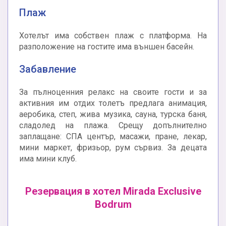
Плаж
Хотелът има собствен плаж с платформа. На
разположение на гостите има външен басейн.
Забавление
За пълноценния релакс на своите гости и за
активния им отдих толетъ предлага анимация,
аеробика, степ, жива музика, сауна, турска баня,
сладолед на плажа. Срещу допълнително
заплащане: СПА център, масажи, пране, лекар,
мини маркет, фризьор, рум сървиз. За децата
има мини клуб.
Резервация в хотел Mirada Exclusive
Bodrum