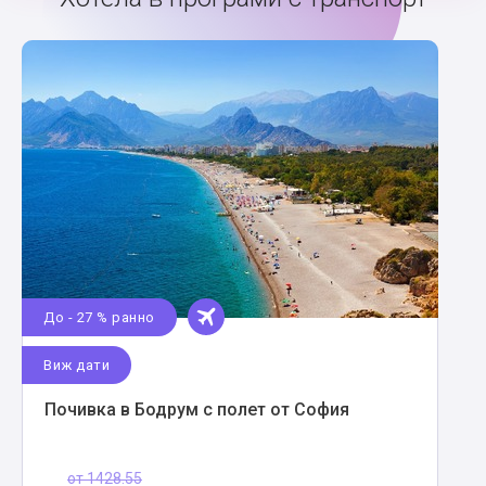
До - 27 % ранно
Виж дати
Почивка в Бодрум с полет от София
от
1428.55