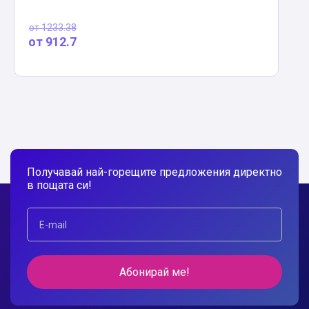
от
1233.38
от
912.7
Получавай най-горещите предложения директно
в пощата си!
Абонирай ме!