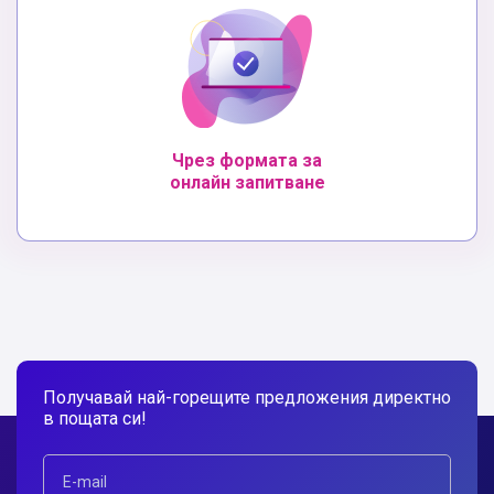
Чрез формата за
онлайн запитване
Получавай най-горещите предложения директно
в пощата си!