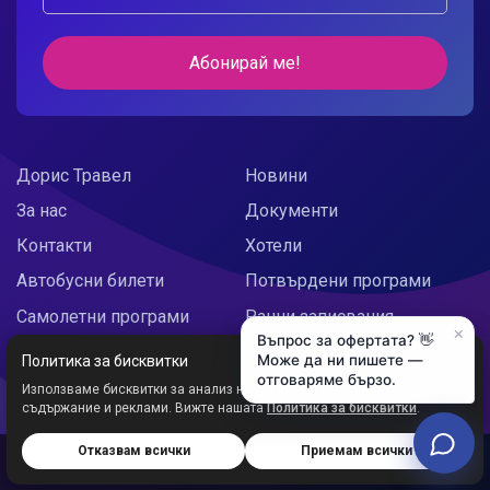
Абонирай ме!
Дорис Травел
Новини
За нас
Документи
Контакти
Хотели
Автобусни билети
Потвърдени програми
Самолетни програми
Ранни записвания
×
Въпрос за офертата? 👋
Doris Украйна
Празнични предложения
Може да ни пишете —
Политика за бисквитки
отговаряме бързо.
Използваме бисквитки за анализ на трафика и персонализирано
съдържание и реклами. Вижте нашата
Политика за бисквитки
.
Отказвам всички
Приемам всички
Дорис ООД © 2026
Уеб сайт от:
Studio X