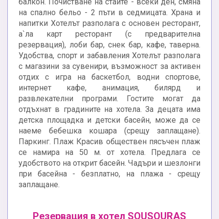
балкон. Почистване на стаите - всеки ден, смяна
на спално бельо - 2 пъти в седмицата. Храна и
напитки Хотелът разполага с основен ресторант,
а`ла карт ресторант (с предварителна
резервация), лоби бар, снек бар, кафе, таверна.
Удобства, спорт и забавления Хотелът разполага
с магазини за сувенири, възможност за активен
отдих с игра на баскетбол, водни спортове,
интернет кафе, анимация, билярд и
развлекателни програми. Гостите могат да
отдъхнат в градините на хотела. За децата има
детска площадка и детски басейн, може да се
наеме бебешка кошара (срещу заплащане).
Паркинг. Плаж Красив обществен пясъчен плаж
се намира на 50 м. от хотела. Предлага се
удобството на открит басейн. Чадъри и шезлонги
при басейна - безплатно, на плажа - срещу
заплащане.
Резервация в хотел SOUSOURAS