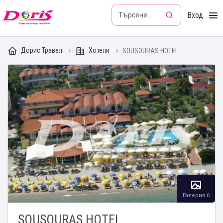
Doris - Изкушението да пътуваш
Вход
Дорис Травел
Хотели
SOUSOURAS HOTEL
Галерия 6
SOUSOURAS HOTEL