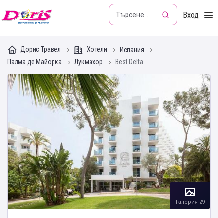
Doris - Изкушението да пътуваш
Вход
Дорис Травел
Хотели
Испания
Палма де Майорка
Лукмахор
Best Delta
Галерия 29