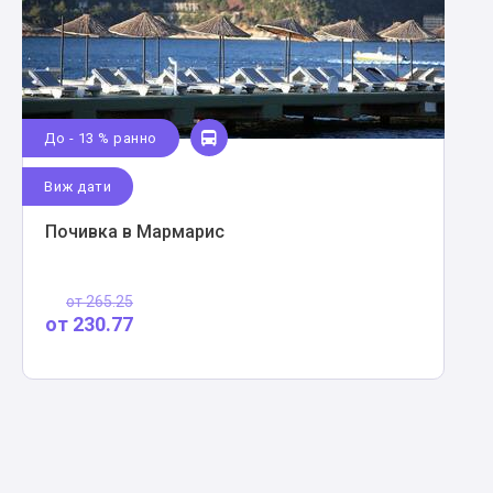
До - 13 % ранно
Виж дати
Почивка в Мармарис
от
265.25
от
230.77