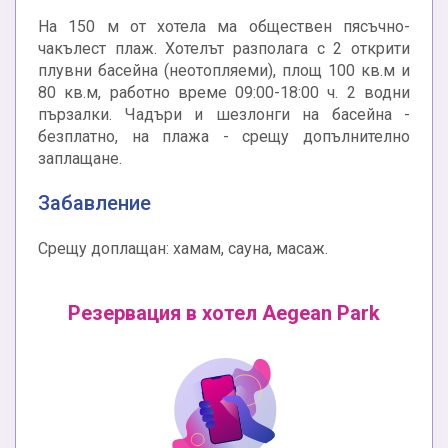
На 150 м от хотела ма обществен пясъчно-
чакълест плаж. Хотелът разполага с 2 открити
плувни басейна (неотопляеми), площ 100 кв.м и
80 кв.м, работно време 09:00-18:00 ч. 2 водни
пързалки. Чадъри и шезлонги на басейна -
безплатно, на плажа - срещу допълнително
заплащане.
Забавление
Срещу доплащан: хамам, сауна, масаж.
Резервация в хотел Aegean Park