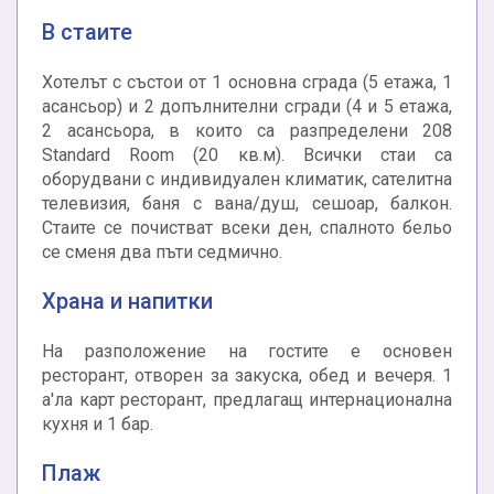
В стаите
Хотелът с състои от 1 основна сграда (5 етажа, 1
асансьор) и 2 допълнителни сгради (4 и 5 етажа,
2 асансьора, в които са разпределени 208
Standard Room (20 кв.м). Всички стаи са
оборудвани с индивидуален климатик, сателитна
телевизия, баня с вана/душ, сешоар, балкон.
Стаите се почистват всеки ден, спалното бельо
се сменя два пъти седмично.
Храна и напитки
На разположение на гостите е основен
ресторант, отворен за закуска, обед и вечеря. 1
а'ла карт ресторант, предлагащ интернационална
кухня и 1 бар.
Плаж