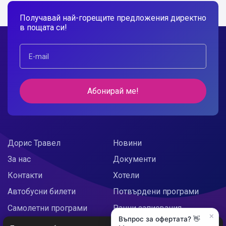
Получавай най-горещите предложения директно
в пощата си!
Абонирай ме!
Дорис Травел
Новини
За нас
Документи
Контакти
Хотели
Автобусни билети
Потвърдени програми
Самолетни програми
Ранни записвания
×
Въпрос за офертата? 👋
Doris Украйна
Празнични предложения