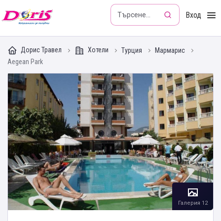
Doris - Изкушението да пътуваш
Вход
Дорис Травел
Хотели
Турция
Мармарис
Aegean Park
Галерия 12