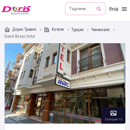
Doris - Изкушението да пътуваш
Вход
Дорис Травел
Хотели
Турция
Чанаккале
Grand Anzac Hotel
Галерия 15