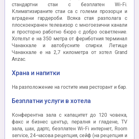
стандартни стаи с безплатен Wi-Fi.
Климатизираните стаи са с големи прозорци и
вградени гардероби. Всяка стая разполага с
плоскоекранен телевизор с многоезични канали
и просторно работно бюро с добро осветление.
Хотелът е на 350 метра от фериботния терминал
Чанаккале и автобусните спирки. Летище
Чанаккале е на 2,7 километра от хотел Grand
Anzac.
Храна и напитки
На разположение на гостите има ресторант и бар.
Безплатни услуги в хотела
Конферентна зала с капацитет до 120 човека,
факс и бизнес център, пералня и гладене, TV
зала, шах, дартс, безплатен Wi-Fi интернет, Room
service, 24-часова рецепция, сейф (на рецепция и