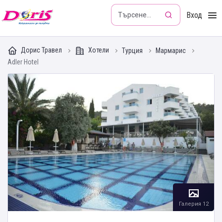
Doris - Изкушението да пътуваш
Вход
Дорис Травел
Хотели
Турция
Мармарис
Adler Hotel
Галерия 12