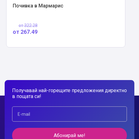
Почивка в Мармарис
от
322.28
от
267.49
Получавай най-горещите предложения директно
в пощата си!
Абонирай ме!