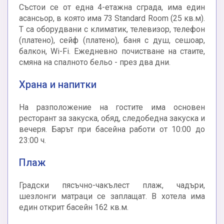
Състои се от една 4-етажна сграда, има един
асансьор, в която има 73 Standard Room (25 кв.м).
Т са оборудвани с климатик, телевизор, телефон
(платено), сейф (платено), баня с душ, сешоар,
балкон, Wi-Fi. Ежедневно почистване на стаите,
смяна на спалното бельо - през два дни.
Храна и напитки
На разположение на гостите има основен
ресторант за закуска, обяд, следобедна закуска и
вечеря. Барът при басейна работи от 10:00 до
23:00 ч.
Плаж
Градски пясъчно-чакълест плаж, чадъри,
шезлонги матраци се заплащат. В хотела има
един открит басейн 162 кв.м.