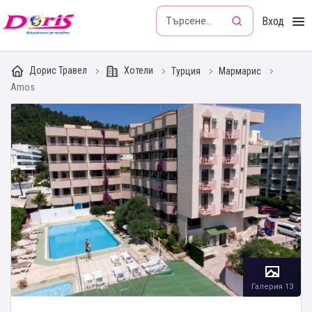
Doris - Изкушението да пътуваш
Вход
Дорис Травел
Хотели
Турция
Мармарис
Amos
Галерия 13