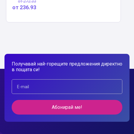
от
272.33
от
236.93
Получавай най-горещите предложения директно
в пощата си!
Абонирай ме!