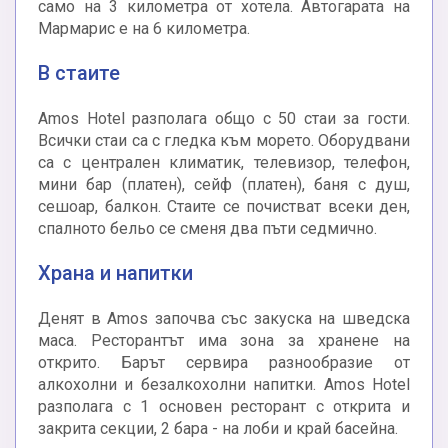
само на 3 километра от хотела. Автогарата на
Мармарис е на 6 километра.
В стаите
Amos Hotel разполага общо с 50 стаи за гости.
Всички стаи са с гледка към морето. Оборудвани
са с централен климатик, телевизор, телефон,
мини бар (платен), сейф (платен), баня с душ,
сешоар, балкон. Стаите се почистват всеки ден,
спалното бельо се сменя два пъти седмично.
Храна и напитки
Денят в Amos започва със закуска на шведска
маса. Ресторантът има зона за хранене на
открито. Барът сервира разнообразие от
алкохолни и безалкохолни напитки. Amos Hotel
разполага с 1 основен ресторант с открита и
закрита секции, 2 бара - на лоби и край басейна.