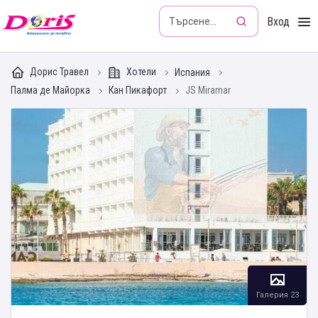
Doris - Изкушението да пътуваш
Вход
Дорис Травел
Хотели
Испания
Палма де Майорка
Кан Пикафорт
JS Miramar
Галерия 23