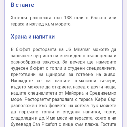
В стаите
Хотелът разполага със 138 стаи с балкон или
тераса и изглед към морето.
Храна и напитки
В бюфет ресторанта на JS Miramar можете да
започнете сутринта си всеки ден с пълноценна и
разнообразна закуска. За вечеря ще намерите
чудесен бюфет с топли и студени специалитети,
приготвени на щандове за готвене на живо.
Насладете се на нашите тематични вечери,
където можете да откриете, наред с други неща,
нашите специалитети от Майорка и Средиземно
море. Ресторантът разполага с тераса. Кафе бар:
разположен във фоайето на хотела, тук можете
да поръчате топли и студени напитки, торти,
сладоледи и др. Има маси на терасата, която е на
булевард Can Picafort с лице към плажа. Гостите