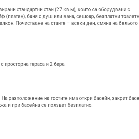
ирани стандартни стаи (27 кв.м), които са оборудвани с
йф (платен), баня с душ или вана, сешоар, безплатни тоалет
алкон. Почистване на стаите – всеки ден, смяна на бельото
с просторна тераса и 2 бара.
. На разположение на гостите има откри басейн, закрит бас
жа и при басейна се ползват безплатно.