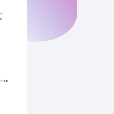
ни
 и
ейн и