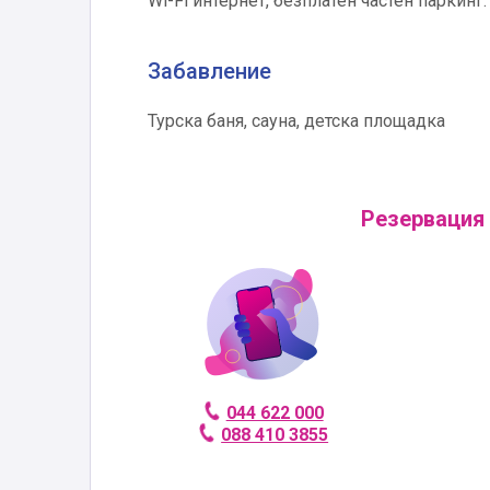
Wi-Fi интернет, безплатен частен паркинг.
Забавление
Турска баня, сауна, детска площадка
Резервация 
044 622 000
088 410 3855