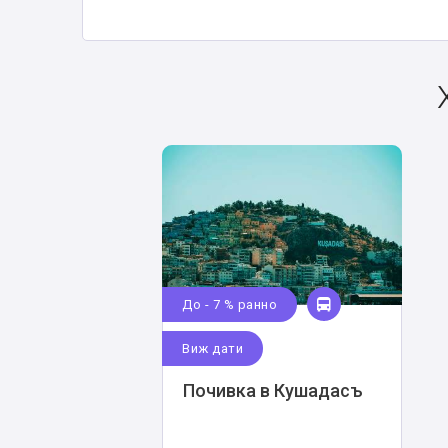
До - 7 % ранно
Виж дати
Почивка в Кушадасъ