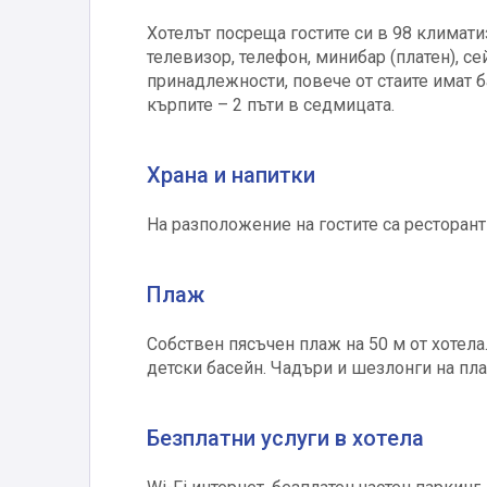
Хотелът посреща гостите си в 98 климатиз
телевизор, телефон, минибар (платен), се
принадлежности, повече от стаите имат б
кърпите – 2 пъти в седмицата.
Храна и напитки
На разположение на гостите са ресторант 
Плаж
Собствен пясъчен плаж на 50 м от хотела
детски басейн. Чадъри и шезлонги на пла
Безплатни услуги в хотела