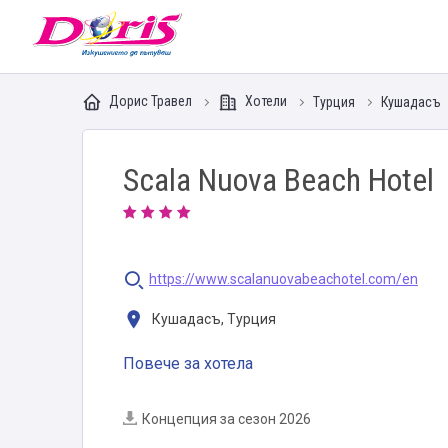
Doris - Изкушението да пътуваш
Дорис Травел
Хотели
Турция
Кушадасъ
Scala Nuova Beach Hotel
https://www.scalanuovabeachotel.com/en
Кушадасъ, Турция
Повече за хотела
Концепция за сезон 2026