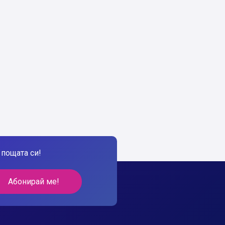
пощата си!
Абонирай ме!