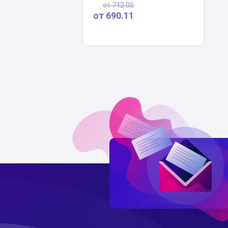
от
742.05
от
690.11