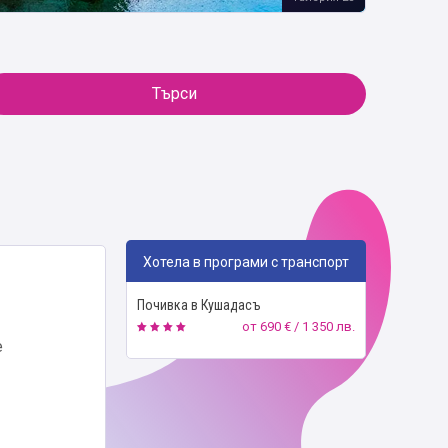
Търси
Хотела в програми с транспорт
Почивка в Кушадасъ
от
690 € / 1 350 лв.
е