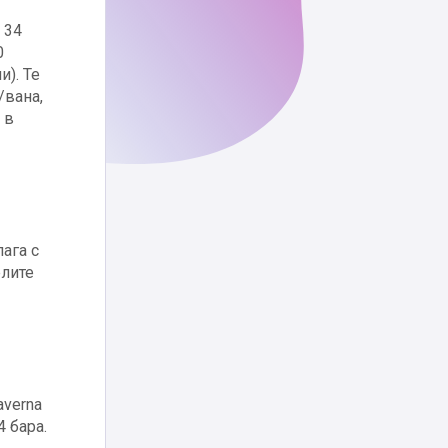
 34
0
и). Те
/вана,
 в
ага с
елите
averna
4 бара.