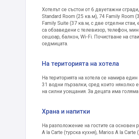
Хотелът се състои от 6 двуетажни сгради
Standard Room (25 кв.м), 74 Family Room (
Family Suite (37 кв.м, с две отделни стаи, 
са обзаведени с телевизор, телефон, мини
сешоар, балкон, Wi-Fi. Почистване на ста
седмицата.
На територията на хотела
На територията на хотела се намира един
31 водни пързалки, сред които няколко 
на силни усещания. За децата има голяма 
Храна и напитки
На разположение на гостите са основен рест
A la Carte (турска кухня), Marios A la Car