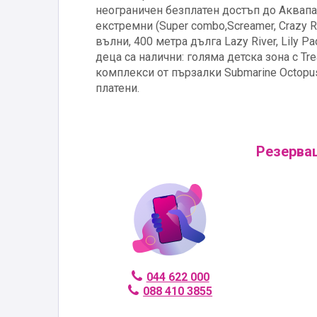
неограничен безплатен достъп до Аквапар
екстремни (Super combo,Screamer, Crazy R
вълни, 400 метра дълга Lazy River, Lily P
деца са налични: голяма детска зона с Trea
комплекси от пързалки Submarine Octopus,
платени.
Резервац
044 622 000
088 410 3855