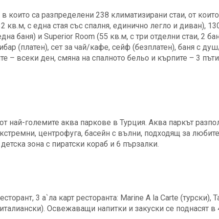
, в които са разпределени 238 климатизирани стаи, от които
32 кв.м, с една стая със спалня, единично легло и диван), 13
една баня) и Superior Room (55 кв.м, с три отделни стаи, 2 бан
бар (платен), сет за чай/кафе, сейф (безплатен), баня с душ
ите – всеки ден, смяна на спалното бельо и кърпите – 3 пъти
 от най-големите аква паркове в Турция. Аква паркът разпол
екстремни, центрофуга, басейн с вълни, подходящ за любит
детска зона с пиратски кораб и 6 пързалки.
орант, 3 а`ла карт ресторанта: Marine A la Carte (турски), T
te (италиански). Освежаващи напитки и закуски се поднасят в 