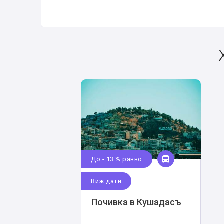
До - 13 % ранно
Виж дати
Почивка в Кушадасъ