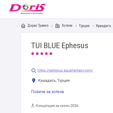
Doris - Изкушението да пътуваш
Дорис Травел
Хотели
Турция
Кушадасъ
TUI BLUE Ephesus
https://ephesus.aquafantasy.com/
Кушадасъ, Турция
Повече за хотела
Концепция за сезон 2026