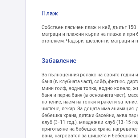
Плаж
Собствен пясъчен плаж и кей, дълъг 150 
матраци и плажни кърпи на плажа и при ба
отопляем. Чадъри, шезлонги, матраци и п
Забавление
За пълноценния релакс на своите годни и 
баня (в клубната част), сейф, фитнес, дар
мини голф, водна топка, водно колело, жи
баня и парна баня (в основната част), мас
по тенис, наем на топки и ракети за тени
чистене, лекар. За децата има анимация,
бебешка храна, детски басейни, аква парк
клуб (3-11 год.), младежки клуб (13-15 г
приготвяне на бебешка храна, нагревател 
вана, нагревател за шишета и бебешка кол