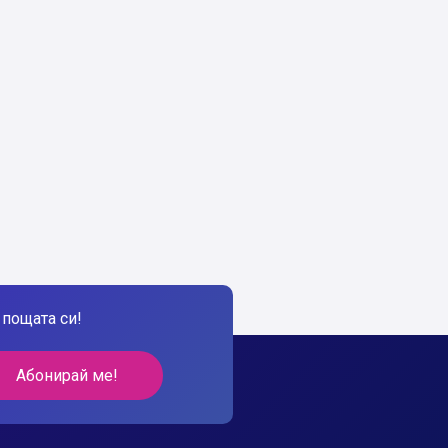
пощата си!
Абонирай ме!