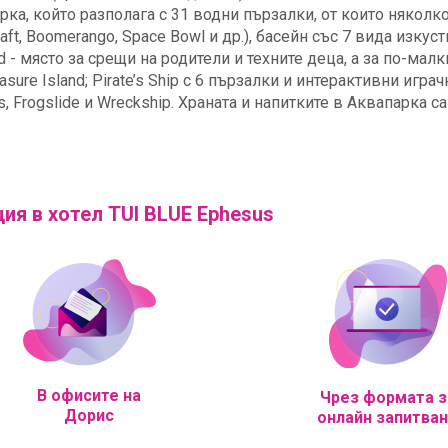
ка, който разполага с 31 водни пързалки, от които няколк
aft, Boomerango, Space Bowl и др.), басейн със 7 вида изкус
ad - място за срещи на родители и техните деца, а за по-малк
sure Island; Pirate’s Ship с 6 пързалки и интерактивни играч
 Frogslide и Wreckship. Храната и напитките в Аквапарка са
ия в хотел TUI BLUE Ephesus
В офисите на
Чрез формата з
Дорис
онлайн запитва