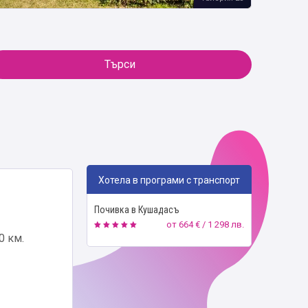
Търси
Хотела в програми с транспорт
Почивка в Кушадасъ
от
664 € / 1 298 лв.
0 км.