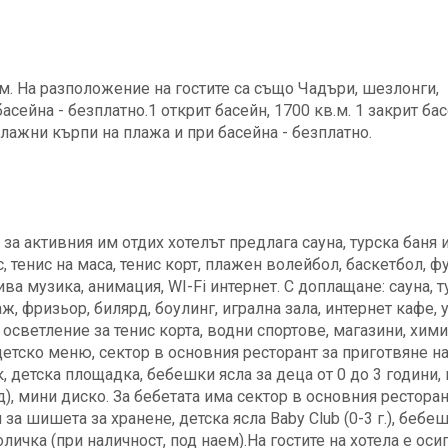
м. На разположение на гостите са също Чадъри, шезлонги,
сейна - безплатно.1 открит басейн, 1700 кв.м. 1 закрит бас
лажни кърпи на плажа и при басейна - безплатно.
за активния им отдих хотелът предлага сауна, турска баня 
тс, тенис на маса, тенис корт, плажен волейбол, баскетбол, ф
ва музика, анимация, WI-Fi интернет. С доплащане: сауна, т
аж, фризьор, билярд, боулинг, игрална зала, интернет кафе, 
с, осветление за тенис корта, водни спортове, магазини, хим
 детско меню, сектор в основния ресторант за приготвяне н
, детска площадка, бебешки ясла за деца от 0 до 3 години,
од), мини диско. За бебетата има сектор в основния ресторан
за шишета за хранене, детска ясла Baby Club (0-3 г.), бебе
ичка (при наличност, под наем).На гостите на хотела е оси