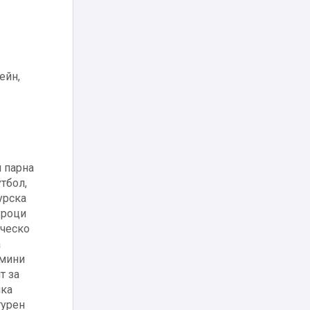
ейн,
и парна
утбол,
урска
уроци
ическо
а
 мини
т за
шка
гурен