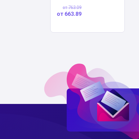
от
763.09
от
663.89