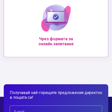
Чрез формата за
онлайн запитване
Получавай най-горещите предложения директно
в пощата си!