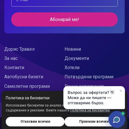
Абонирай ме!
Дорис Травел
Новини
За нас
Документи
Контакти
Хотели
Автобусни билети
Потвърдени програми
Самолетни програми
Ранни записвания
×
Въпрос за офертата? 👋
Doris Украйна
Празнични предложения
Може да ни пишете —
Политика за бисквитки
отговаряме бързо.
Използваме бисквитки за анализ на трафика и персонализирано
съдържание и реклами. Вижте нашата
Политика за бисквитки
.
Отказвам всички
Приемам всички
Дорис ООД © 2026
Уеб сайт от:
Studio X