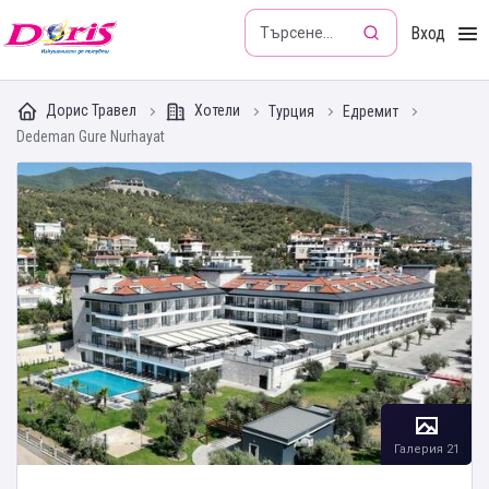
Doris - Изкушението да пътуваш
Вход
Дорис Травел
Хотели
Турция
Едремит
Dedeman Gure Nurhayat
Галерия 21