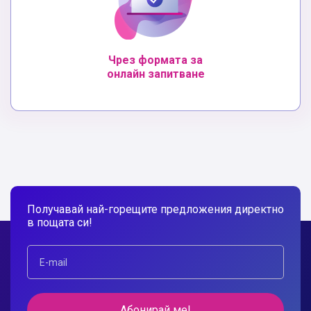
Чрез формата за
онлайн запитване
Получавай най-горещите предложения директно
в пощата си!
Абонирай ме!