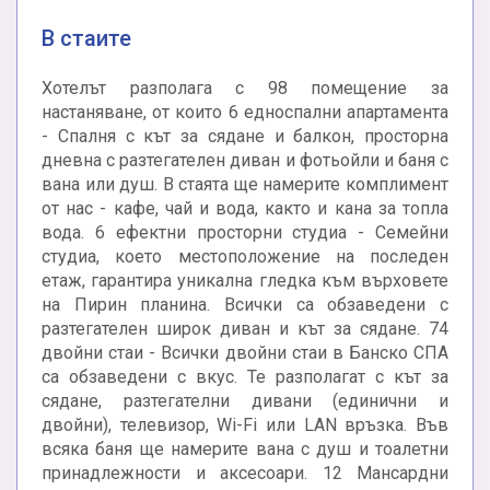
В стаите
Хотелът разполага с 98 помещение за
настаняване, от които 6 едноспални апартамента
- Спалня с кът за сядане и балкон, просторна
дневна с разтегателен диван и фотьойли и баня с
вана или душ. В стаята ще намерите комплимент
от нас - кафе, чай и вода, както и кана за топла
вода. 6 ефектни просторни студиа - Семейни
студиа, което местоположение на последен
етаж, гарантира уникална гледка към върховете
на Пирин планина. Всички са обзаведени с
разтегателен широк диван и кът за сядане. 74
двойни стаи - Всички двойни стаи в Банско СПА
са обзаведени с вкус. Те разполагат с кът за
сядане, разтегателни дивани (единични и
двойни), телевизор, Wi-Fi или LAN връзка. Във
всяка баня ще намерите вана с душ и тоалетни
принадлежности и аксесоари. 12 Мансардни