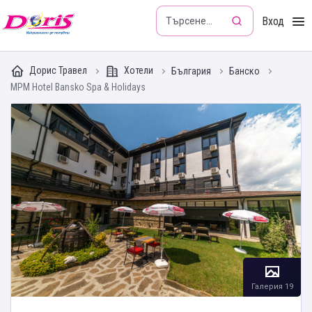
Doris - Изкушението да пътуваш
Вход
Дорис Травел
Хотели
България
Банско
MPM Hotel Bansko Spa & Holidays
Галерия 19