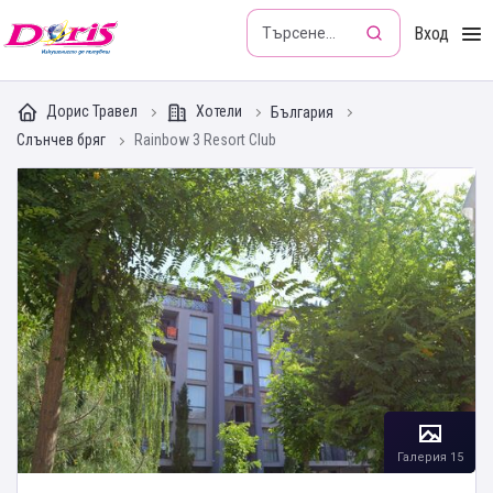
Doris - Изкушението да пътуваш
Вход
Дорис Травел
Хотели
България
Слънчев бряг
Rainbow 3 Resort Club
Галерия 15