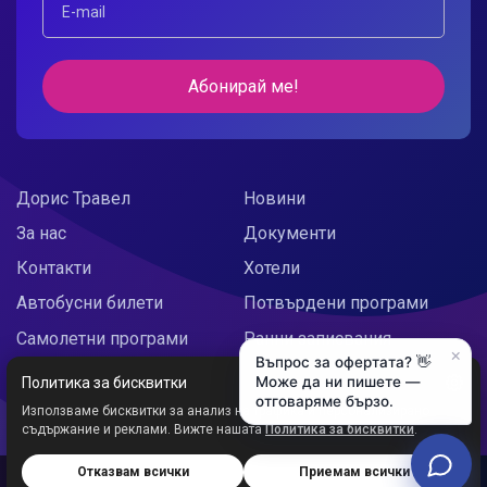
Абонирай ме!
Дорис Травел
Новини
За нас
Документи
Контакти
Хотели
Автобусни билети
Потвърдени програми
Самолетни програми
Ранни записвания
×
Въпрос за офертата? 👋
Doris Украйна
Празнични предложения
Може да ни пишете —
Политика за бисквитки
отговаряме бързо.
Използваме бисквитки за анализ на трафика и персонализирано
съдържание и реклами. Вижте нашата
Политика за бисквитки
.
Отказвам всички
Приемам всички
Дорис ООД © 2026
Уеб сайт от:
Studio X