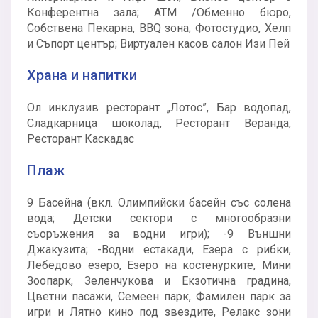
Конферентна зала; АТМ /Обменно бюро,
Собствена Пекарна, BBQ зона; Фотостудио, Хелп
и Съпорт център; Виртуален касов салон Изи Пей
Храна и напитки
Ол инклузив ресторант „Лотос”, Бар водопад,
Сладкарница шоколад, Ресторант Веранда,
Ресторант Каскадас
Плаж
9 Басейна (вкл. Олимпийски басейн със солена
вода; Детски сектори с многообразни
съоръжения за водни игри); -9 Външни
Джакузита; -Водни естакади, Езера с рибки,
Лебедово езеро, Езеро на костенурките, Мини
Зоопарк, Зеленчукова и Екзотична градина,
Цветни пасажи, Семеен парк, Фамилен парк за
игри и Лятно кино под звездите, Релакс зони