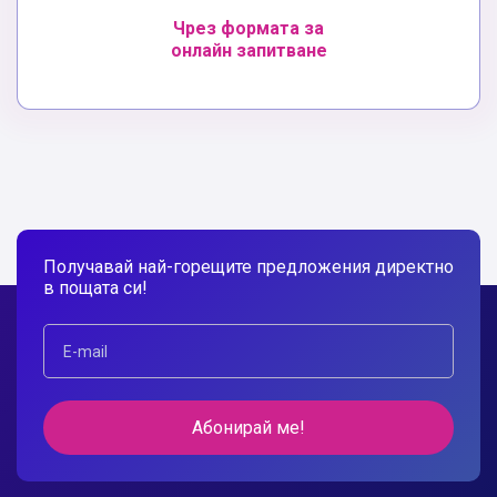
Чрез формата за
онлайн запитване
Получавай най-горещите предложения директно
в пощата си!
Абонирай ме!