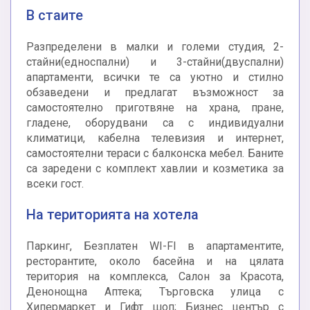
В стаите
Разпределени в малки и големи студия, 2-
стайни(едноспални) и 3-стайни(двуспални)
апартаменти, всички те са уютно и стилно
обзаведени и предлагат възможност за
самостоятелно приготвяне на храна, пране,
гладене, оборудвани са с индивидуални
климатици, кабелна телевизия и интернет,
самостоятелни тераси с балконска мебел. Баните
са заредени с комплект хавлии и козметика за
всеки гост.
На територията на хотела
Паркинг, Безплатен WI-FI в апартаментите,
ресторантите, около басейна и на цялата
територия на комплекса, Салон за Красота,
Денонощна Аптека; Търговска улица с
Хипермаркет и Гифт шоп; Бизнес център с