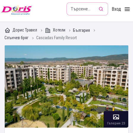
Doris - Изкушението да пътуваш
Вход
Дорис Травел
Хотели
България
Слънчев бряг
Cascadas Family Resort
Галерия 23