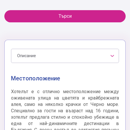
Търси
Описание
Местоположение
Хотелът е с отлично местоположение между
оживената улица на цветята и крайбрежната
алея, само на няколко крачки от Черно море.
Специално за гости на възраст над 16 години,
хотелът предлага стилно и спокойно убежище в
една от най-динамичните дестинации в
България. С лесен достъп до златистия пясъчен