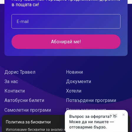
в пощата си!
Абонирай ме!
Дорис Травел
Новини
За нас
Документи
Контакти
Хотели
Автобусни билети
Потвърдени програми
Самолетни програми
Ранни записвания
×
Въпрос за офертата? 👋
Doris Украйна
Празнични предложения
Може да ни пишете —
Политика за бисквитки
отговаряме бързо.
Използваме бисквитки за анализ на трафика и персонализирано