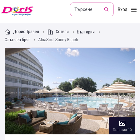
Doris - Изкушението да пътуваш
Вход
Дорис Травел
Хотели
България
Слънчев бряг
AluaSoul Sunny Beach
Галерия 10