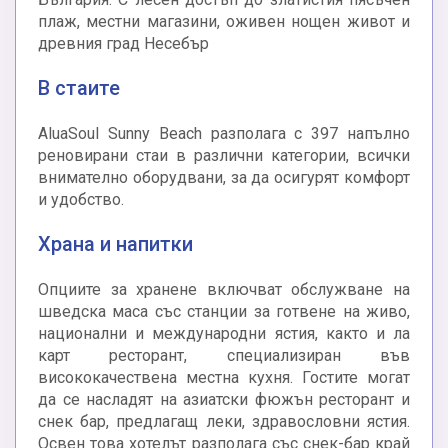
плаж, местни магазини, оживен нощен живот и
древния град Несебър
В стаите
AluaSoul Sunny Beach разполага с 397 напълно
реновирани стаи в различни категории, всички
внимателно оборудвани, за да осигурят комфорт
и удобство.
Храна и напитки
Опциите за хранене включват обслужване на
шведска маса със станции за готвене на живо,
национални и международни ястия, както и ла
карт ресторант, специализиран във
висококачествена местна кухня. Гостите могат
да се насладят на азиатски фюжън ресторант и
снек бар, предлагащ леки, здравословни ястия.
Освен това хотелът разполага със снек-бар край