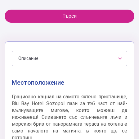
Търси
Описание
Местоположение
Грациозно кацнал на самото яхтено пристанище,
Blu Bay Hotel Sozopol пази за теб част от най-
вълнуващите мигове, които можеш да
изживееш! Сливането със слънчевите лъчи и
морския бриз от панорамната тераса на хотела е
само началото на магията, в която ще се
потопиш.