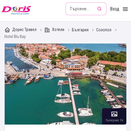
Doris - Изкушението да пътуваш
Вход
Дорис Травел
Хотели
България
Созопол
Hotel Blu Bay
Галерия 16