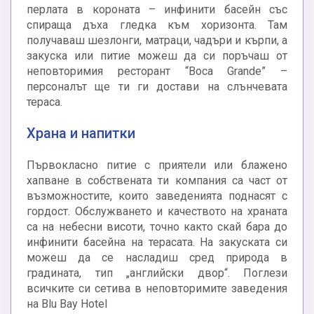
перлата в короната – инфинити басейн със
спираща дъха гледка към хоризонта. Там
получаваш шезлонги, матраци, чадъри и кърпи, а
закуска или питие можеш да си поръчаш от
неповторимия ресторант “Boca Grande” –
персоналът ще ти ги достави на слънчевата
тераса.
Храна и напитки
Първокласно питие с приятели или блажено
хапване в собствената ти компания са част от
възможностите, които заведенията поднасят с
гордост. Обслужването и качеството на храната
са на небесни висоти, точно както скай бара до
инфинити басейна на терасата. На закуската си
можеш да се насладиш сред природа в
градината, тип „английски двор“. Поглези
всичките си сетива в неповторимите заведения
на Blu Bay Hotel