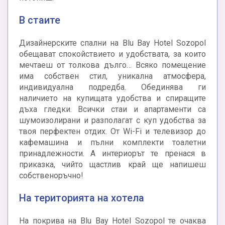
В стаите
Дизайнерските спални на Blu Bay Hotel Sozopol
обещават спокойствието и удобствата, за които
мечтаеш от толкова дълго… Всяко помещение
има собствен стил, уникална атмосфера,
индивидуална подредба. Обединява ги
наличието на купищата удобства и спиращите
дъха гледки. Всички стаи и апартаменти са
шумоизолирани и разполагат с куп удобства за
твоя перфектен отдих. От Wi-Fi и телевизор до
кафемашина и пълни комплекти тоалетни
принадлежности. А интериорът те пренася в
приказка, чийто щастлив край ще напишеш
собственоръчно!
На територията на хотела
На покрива на Blu Bay Hotel Sozopol те очаква