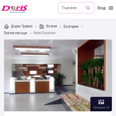
Doris - Изкушението да пътуваш
Вход
Дорис Травел
Хотели
България
Златни пясъци
Hotel Excelsior
Галерия 15