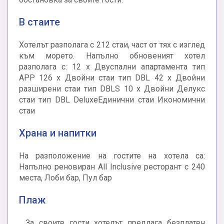
В стаите
Хотелът разполага с 212 стаи, част от тях с изглед
към морето. Напълно обновеният хотел
разполага с: 12 х Двуспални апартамента тип
APP 126 х Двойни стаи тип DBL 42 х Двойни
разширени стаи тип DBLS 10 х Двойни Делукс
стаи тип DBL DeluxeЕдинични стаи Икономични
стаи
Храна и напитки
На разположение на гостите на хотела са:
Напълно реновиран All Inclusive ресторант с 240
места, Лоби бар, Пул бар
Плаж
, За своите гости хотелът предлага безплатен