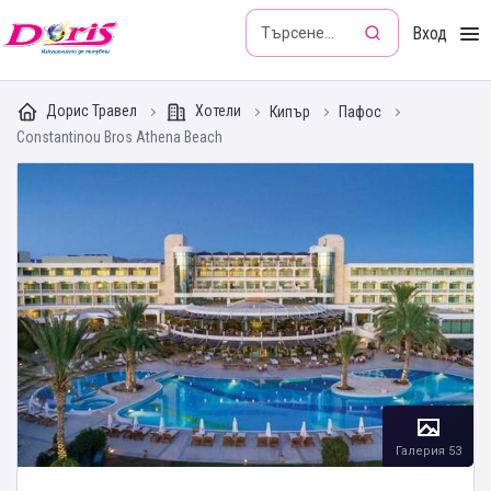
Doris - Изкушението да пътуваш
Вход
Дорис Травел
Хотели
Кипър
Пафос
Constantinou Bros Athena Beach
Галерия 53