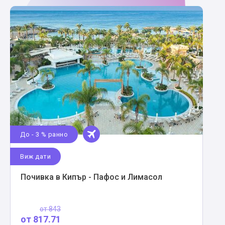
До - 3 % ранно
Виж дати
Почивка в Кипър - Пафос и Лимасол
от
843
от
817.71