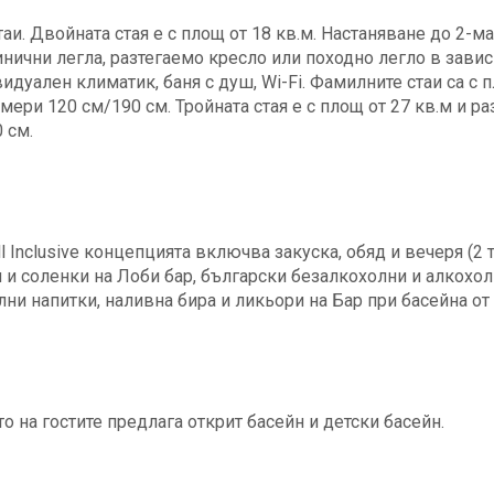
аи. Двойната стая е с площ от 18 кв.м. Настаняване до 2-ма 
инични легла, разтегаемо кресло или походно легло в зави
дуален климатик, баня с душ, Wi-Fi. Фамилните стаи са с п
мери 120 см/190 см. Тройната стая е с площ от 27 кв.м и ра
 см.
All Inclusive концепцията включва закуска, обяд и вечеря (
 и соленки на Лоби бар, български безалкохолни и алкохолн
лни напитки, наливна бира и ликьори на Бар при басейна от 1
то на гостите предлага открит басейн и детски басейн.