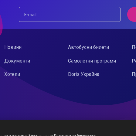
Новини
Автобусни билети
П
Документи
Самолетни програми
Р
Хотели
Doris Украйна
П
ание и реклами. Вижте нашата
Политика за бисквитки
.