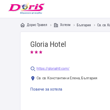
Doris - Изкушението да пътуваш
Дорис Травел
Хотели
България
Св. св. 
Gloria Hotel
https://gloriahtl.com/
Св. св. Константин и Елена, България
Повече за хотела