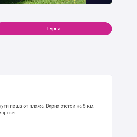
Търси
нути пеша от плажа. Варна отстои на 8 км.
морски.