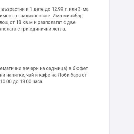
възрастни и 1 дете до 12.99 г. или 3-ма
симост от наличностите. Има минибар,
лощ от 18 кв.м и разполагат с две
зполага с три единични легла,
2 тематични вечери на седмица) в бюфет
и напитки, чай и кафе на Лоби бара от
0.00 до 18.00 часа.