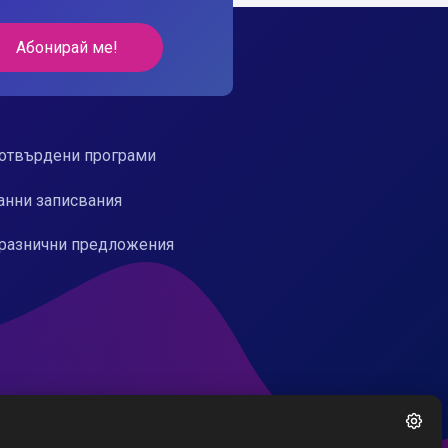
Абонирай ме!
отвърдени програми
анни записвания
разнични предложения