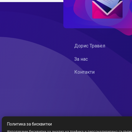
Дорис Травел
За нас
Контакти
Политика за бисквитки
Използваме бисквитки за анализ на трафика и персонализирано съдърж