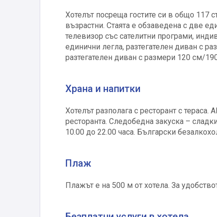
Хотелът посреща гостите си в общо 117 ст
възрастни. Стаята е обзаведена с две ед
телевизор със сателитни програми, индиви
единични легла, разтегателен диван с раз
разтегателен диван с размери 120 см/190
Храна и напитки
Хотелът разполага с ресторант с тераса. 
ресторанта. Следобедна закуска – сладки
10.00 до 22.00 часа. Български безалкохо
Плаж
Плажът е на 500 м от хотела. За удобство
Безплатни услуги в хотела