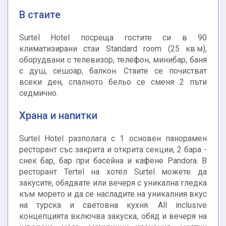
В стаите
Surtel Hotel посреща гостите си в 90
климатизирани стаи Standard room (25 кв.м),
оборудвани с телевизор, телефон, минибар, баня
с душ, сешоар, балкон. Стаите се почистват
всеки ден, спалното бельо се сменя 2 пъти
седмично.
Храна и напитки
Surtel Hotel разполага с 1 основен панорамен
ресторант със закрита и открита секции, 2 бара -
снек бар, бар при басейна и кафене Pandora. В
ресторант Tertel на хотел Surtel можете да
закусите, обядвате или вечеря с уникална гледка
към морето и да се насладите на уникалния вкус
на турска и световна кухня. All inclusive
концепцията включва закуска, обяд и вечеря на