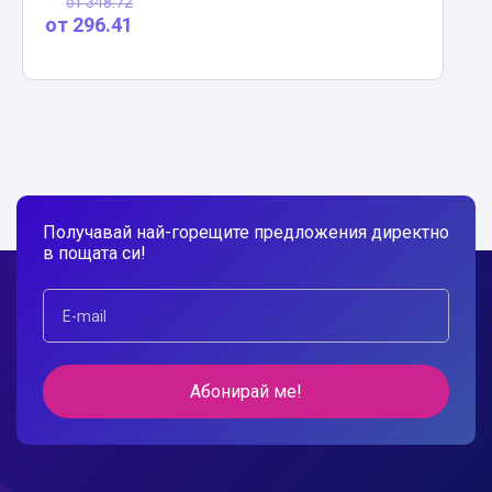
от
348.72
от
296.41
Получавай най-горещите предложения директно
в пощата си!
Абонирай ме!