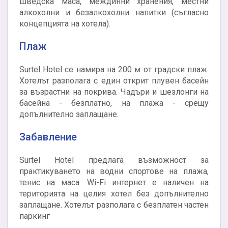
шведска маса, междинни хранения, местни
алкохолни и безалкохолни напитки (съгласно
концепцията на хотела).
Плаж
Surtel Hotel се намира на 200 м от градски плаж.
Хотелът разполага с един открит плувен басейн
за възрастни на покрива. Чадъри и шезлонги на
басейна - безплатно, на плажа - срещу
допълнително заплащане.
Забавление
Surtel Hotel предлага възможност за
практикуването на водни спортове на плажа,
тенис на маса. Wi-Fi интернет е наличен на
територията на целия хотел без допълнително
заплащане. Хотелът разполага с безплатен частен
паркинг