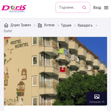
Doris - Изкушението да пътуваш
Вход
Дорис Травел
Хотели
Турция
Кушадасъ
Surtel
Галерия 15