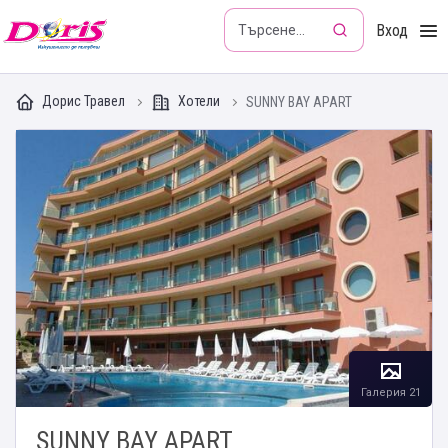
Doris - Изкушението да пътуваш
Вход
Дорис Травел
Хотели
SUNNY BAY APART
Галерия 21
SUNNY BAY APART