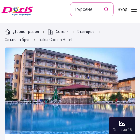
Doris - Изкушението да пътуваш
Вход
Дорис Травел
Хотели
България
Слънчев бряг
Trakia Garden Hotel
Галерия 18