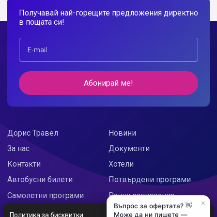
Получавай най-горещите предложения директно
в пощата си!
Абонирай ме!
Дорис Травел
Новини
За нас
Документи
Контакти
Хотели
Автобусни билети
Потвърдени програми
Самолетни програми
Ранни записвания
×
Въпрос за офертата? 👋
Doris Украйна
Празнични предложения
Може да ни пишете —
Политика за бисквитки