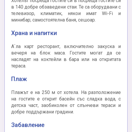
Хотелът посреща гостите си в посреща гостите си
в 140 добре обзаведени стаи. Те са оборудвани с
телевизор, климатик, някои имат Wi-Fi и
минибар; самостоятелна баня, сешоар.
Храна и напитки
А`ла карт ресторант, включително закуска и
вечеря на блок маса. Гостите могат да се
насладят на коктейли в бара или на откритата
тераса.
Плаж
Плажът е на 250 м от хотела. На разположение
на гостите е открит басейн със сладка вода, с
детска част, заобиколен от слънчеви тераси и
добре поддържани градини.
Забавление