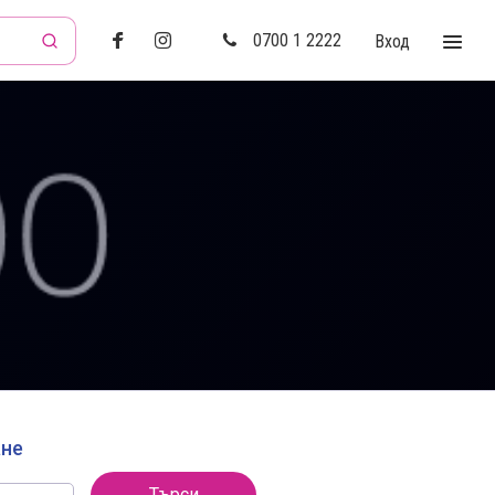
0700 1 2222
Вход
ане
Търси