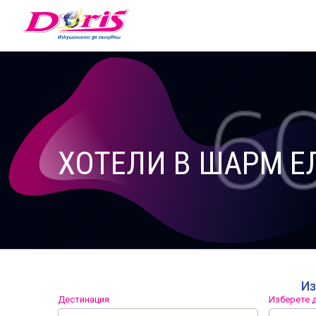
Doris - Изкушението да пътуваш
ХОТЕЛИ В ШАРМ Е
Из
Дестинация
Изберете д