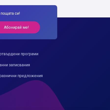
пощата си!
Абонирай ме!
отвърдени програми
анни записвания
разнични предложения