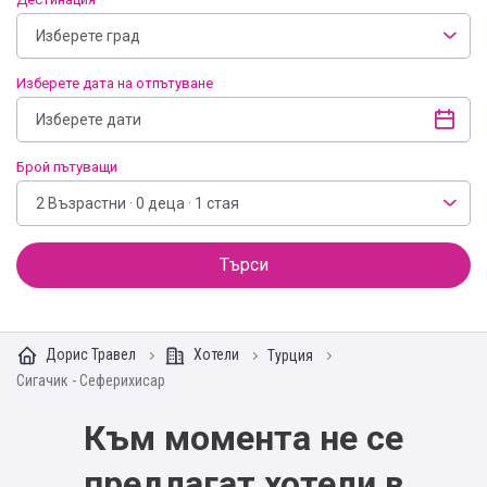
Изберете град
Изберете дата на отпътуване
Брой пътуващи
2 Възрастни · 0 деца · 1 стая
Търси
Дорис Травел
Хотели
Турция
Сигачик - Сеферихисар
Към момента не се
предлагат хотели в