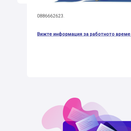
0886662623.
Вижте информация за работното време и