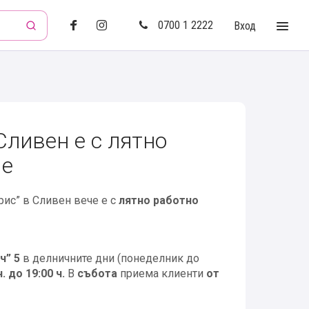
0700 1 2222
Вход
Сливен е с лятно
ме
рис” в Сливен вече е с
лятно работно
ч” 5
в делничните дни (понеделник до
ч. до 19:00 ч.
В
събота
приема клиенти
от