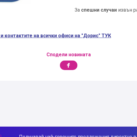
За
спешни случаи
извън ра
 контактите на всички офиси на "Дорис" ТУК
Сподели новината
Получавай най-горещите предложения директно в 