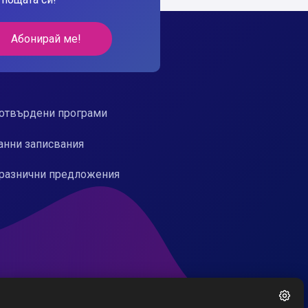
Абонирай ме!
отвърдени програми
анни записвания
разнични предложения