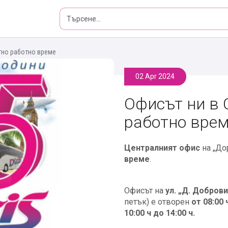
ятно работно време
02 Apr 2024
Офисът ни в 
работно вре
Централният офис
на „До
време
.
Офисът на
ул. „Д. Доброви
петък) е отворен
от 08:00 
10:00 ч до 14:00 ч.