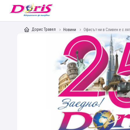
Doris - Изкушението да пътуваш
Дорис Травел
Новини
Офисът ни в Сливен е с л