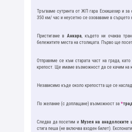
Тръгваме сутринта от ЖП гара Ескишехир и за 
350 км/ час и неусетно се озоваваме в сърцето 
Пристигаме в
Анкара
, където ни очаква тра
бележитите места на столицата. Първо ще пос
Отправяме се към старата част на града, като
крепост. Ще имаме възможност да се качим на к
Независимо къде около крепостта ще се наслади
По желание (с доплащане) възможност за
*
тра
Следва да посетим и
Музея на анадолските 
стига пеша (не включва входен билет). Експонат