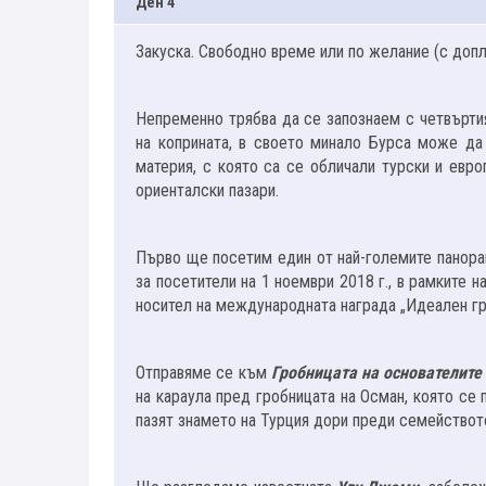
Ден 4
Закуска. Свободно време или по желание (с до
Непременно трябва да се запознаем с четвърти
на коприната, в своето минало Бурса може да 
материя, с която са се обличали турски и евр
ориенталски пазари.
Първо ще посетим един от най-големите панора
за посетители на 1 ноември 2018 г., в рамките 
носител на международната награда „Идеален гр
Отправяме се към
Гробницата на основателите
на караула пред гробницата на Осман, която се 
пазят знамето на Турция дори преди семейството