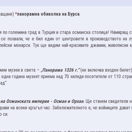
плащане)
*
панорамна обиколка на Бурса
.
я по големина град в Турция и стара османска столица! Намиращ с
се похвали, че е бил един от центровете в производството на л
опейски монарси. Тук ще видим най-красивите джамии, живописни к
мни музеи в света –
„
Панорама 1326 г.“
(не включва входен билет)
на една година музеят приема над 70 хиляди посетители от 110 стра
ад“.
 на Османската империя - Осман и Орхан
. Ще станем свидетели н
прави на всеки кръгъл час. Забележителното е, че войниците дават
 си.