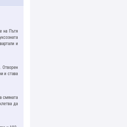
е на Пътя
уксозната
вартали и
. Отворен
ни и става
а смяната
 клетва да