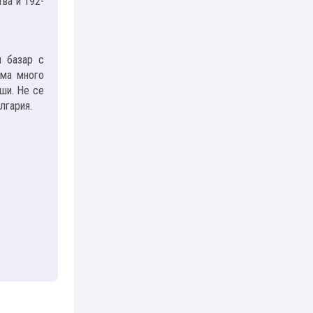
тва и 192-
и базар с
има много
ши. Не се
лгария.