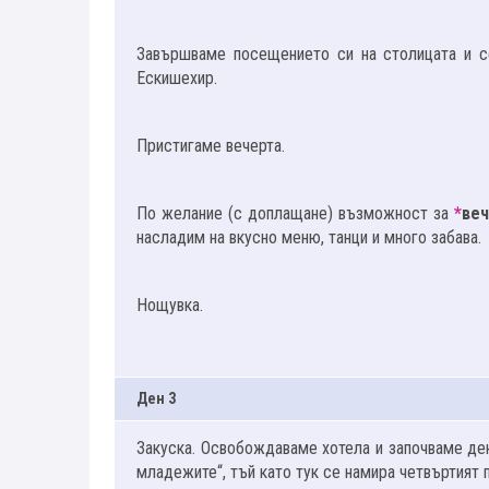
Завършваме посещението си на столицата и с
Ескишехир.
Пристигаме вечерта.
По желание (с доплащане) възможност за
*
веч
насладим на вкусно меню, танци и много забава.
Нощувка.
Ден 3
Закуска. Освобождаваме хотела и започваме де
младежите“, тъй като тук се намира четвъртият 