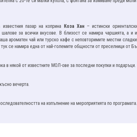
ителна с 20-те си малки купола, с фонтана за измиване преди моли
 известния пазар на коприна
Коза Хан
– истински ориенталск
 шалове за всички вкусове. В близост се намира чаршията, а и 
чаша ароматен чай или турско кафе с неповторимите местни сладки
– тук се намира една от най-големите общности от преселници от Бъ
ка в някой от известните МОЛ-ове за последни покупки и подаръци.
късно вечерта.
последователността на изпълнение на мероприятията по програмата.