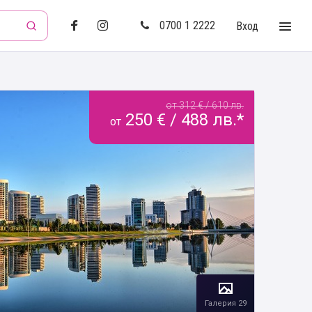
0700 1 2222
Вход
от 312 € / 610 лв.
250 € / 488 лв.*
от
Галерия 29