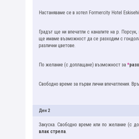
Настаняваме се в хотел Formercity Hotel Eskisehi
Градът ще ни впечатли с каналите на р. Порсук,
ще имаме възможност да се разходим с гондола 
различни цветове.
По желание (с доплащане) възможност за
*
разх
Свободно време за първи лични впечатления. Вр
Ден 2
Закуска. Свободно време или по желание (с д
влак стрела
.