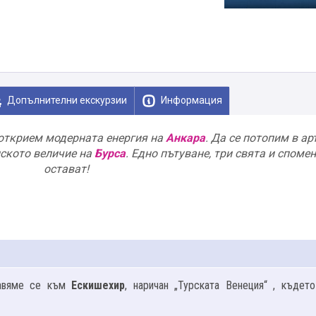
Допълнителни екскурзии
Информация
открием модерната енергия на
Анкара
. Да се потопим в а
нското величие на
Бурса
. Едно пътуване, три свята и спомен
остават!
равяме се към
Ескишехир
, наричан „Турската Венеция“ , къдет