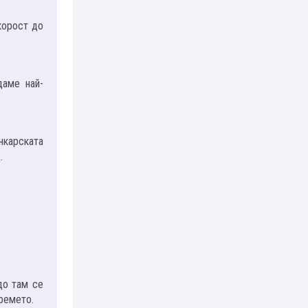
корост до
даме най-
нкарската
.
до там се
времето.