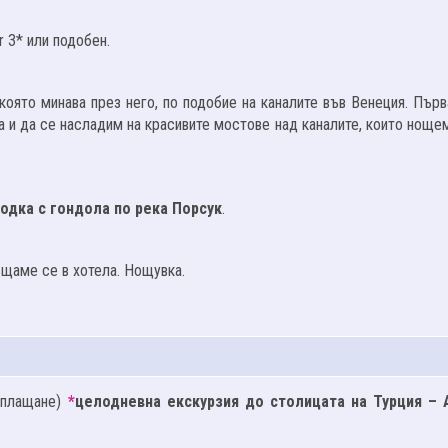
r 3* или подобен.
 която минава през него, по подобие на каналите във Венеция. Пър
и да се насладим на красивите мостове над каналите, които нощем
одка с гондола по река Порсук
.
ъщаме се в хотела. Нощувка.
оплащане)
*
целодневна екскурзия до столицата на Турция – А