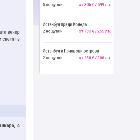
5 нощувки
от
306 € / 599 лв.
Истанбул преди Коледа
2 нощувки
от
130 € / 255 лв.
вата вечер
 светят в
Истанбул и Принцови острови
2 нощувки
от
136 € / 266 лв.
нкара, с