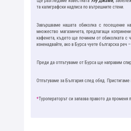
Ще разгледаме известната
Улу Джами,
забележ
та калиграфски надписа по вътрешните стени.
Завършваме нашата обиколка с посещение на
множество магазинчета, предлагащи копринени
кафенета, където ще починем от обиколката с 
изненадвайте, ако в Бурса чуете българска реч 
Преди да отпътуваме от Бурса ще направим спир
Отпътуваме за България след обяд. Пристигаме 
*
Туроператорът си запазва правото да променя 