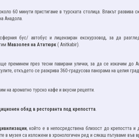
около 60 минути пристигаме в турската столица. Влакът развива с
на Анадола.
нсферния бус/ автобус и лицензиран екскурзовод, за да разгле
етим
Мавзолея на Ататюрк
( Anitkabir).
 ще преминем през тесни павирани улички, за да се изкачим до А
улите, откъдето се разкрива 360-градусова панорама на целия град
м на ароматно турско кафе и вкусни рецепти.
диционен обяд в ресторанта под крепостта
.
цивилизации
, който е в непосредствена близост до крепостта и 
ите в музея са изложени в хронологичен ред и сякаш пътуваме във 