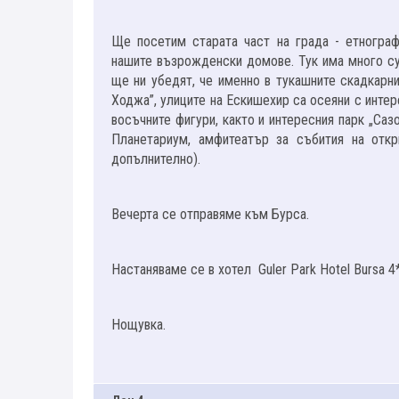
Ще посетим старата част на града - етнограф
нашите възрожденски домове. Тук има много су
ще ни убедят, че именно в тукашните скадкарни
Ходжа”, улиците на Ескишехир са осеяни с инте
восъчните фигури, както и интересния парк „Саз
Планетариум, амфитеатър за събития на откр
допълнително).
Вечерта се отправяме към Бурса.
Настаняваме се в хотел Guler Park Hotel Bursa 4
Нощувка.