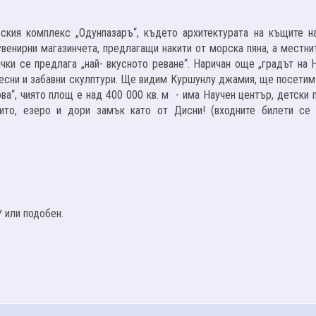
ския комплекс „Одунпазаръ“, където архитектурата на къщите н
венирни магазинчета, предлагащи накити от морска пяна, а местни
чки се предлага „най- вкусното реване“. Наричан още „градът на 
ресни и забавни скулптури. Ще видим Куршунлу джамия, ще посетим
ова“, чиято площ е над 400 000 кв. м - има Научен център, детски
ито, езеро и дори замък като от Дисни! (входните билети се
* или подобен.