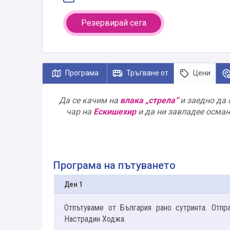
Резервирай сега
Програма
Тръгване от
Цени
Да се качим на
влака „стрела“
и заедно да 
чар на
Ескишехир
и да ни завладее осма
Програма на пътуването
Ден 1
Отпътуваме от България рано сутринта. Отп
Настрадин Ходжа.