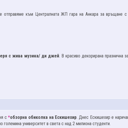
е отправяме към Централната ЖП гара на Анкара за връщане с
еря с жива музика/ ди джей
. В красиво декорирана празнична з
ня с
*
обзорна обиколка на Ескишехир
. Днес Ескишехир е нарича
по големина университет в света с над 2 милиона студенти.