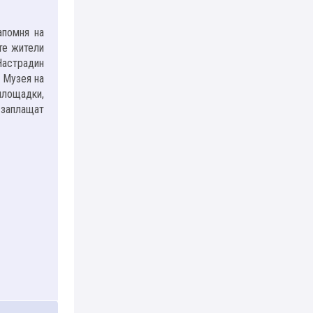
апомня на
те жители
Настрадин
 Музея на
 площадки,
 заплащат