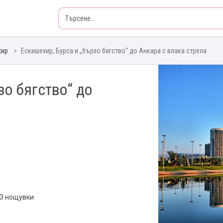
хир
Ескишехир, Бурса и „бързо бягство“ до Анкара с влака стрела
зо бягство“ до
 3 нощувки