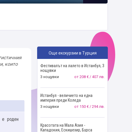
Още екскурзии в Турция
ртистичния
и, които
Фестивалът на лалето в Истанбул, 3
нощувки
3 нощувки
от
208 € / 407 лв.
Истанбул - величието на една
империя преди Коледа
3 нощувки
от
150 € / 294 лв.
о е роден
Красотата на Мала Азия -
Кападокия, Ескишехир, Бурса