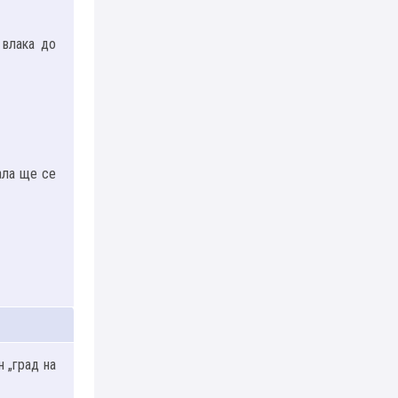
 влака до
ала ще се
н „град на