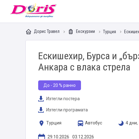
Doris - Изкушението да пътуваш
Дорис Травел
Екскурзии
Турция
Ескише
Ескишехир, Бурса и „бър
Анкара с влака стрела
До - 20 % ранно
Изтегли постера
Изтегли програмата
Турция
Автобус
4 дни,
29.10.2026
03.12.2026