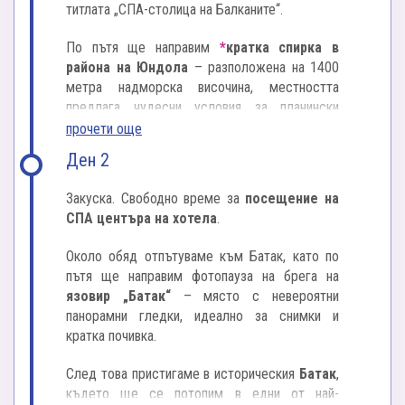
титлата „СПА-столица на Балканите“.
По пътя ще направим
*
кратка спирка в
района на Юндола
– разположена на 1400
метра надморска височина, местността
предлага чудесни условия за планински
туризъм, пикници и зимни спортове. В района
прочети още
се намират ферми, предлагащи домашни
Ден 2
млечни продукти, което прави Юндола
чудесно място за дегустация на традиционни
Закуска. Свободно време за
посещение на
български храни.
СПА центъра на хотела
.
Пристигаме във Велинград следобед и се
Около обяд отпътуваме към Батак, като по
настаняваме в СПА хотел "Панорама" 3*.
пътя ще направим фотопауза на брега на
язовир „Батак“
– място с невероятни
Следва
свободно време за релакс в СПА
панорамни гледки, идеално за снимки и
зоната на хотела
– можем да се насладим
кратка почивка.
на термалния басейн, сауната, парната баня
или просто да се потопим в спокойствието на
След това пристигаме в историческия
Батак
,
планината.
където ще се потопим в едни от най-