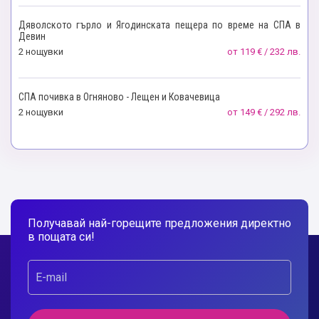
Дяволското гърло и Ягодинската пещера по време на СПА в
Девин
2 нощувки
от
119 € / 232 лв.
СПА почивка в Огняново - Лещен и Ковачевица
2 нощувки
от
149 € / 292 лв.
Получавай най-горещите предложения директно
в пощата си!