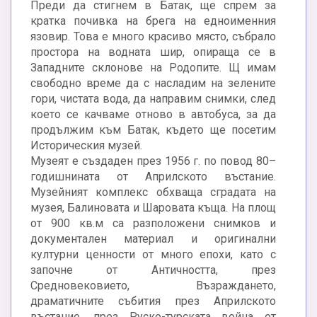
Преди да стигнем в Батак, ще спрем за
кратка почивка на брега на едноименния
язовир. Това е много красиво място, събрало
простора на водната шир, опираща се в
Западните склонове на Родопите. Щ имам
свободно време да с насладим на зелените
гори, чистата вода, да направим снимки, след
което се качваме отново в автобуса, за да
продължим към Батак, където ще посетим
Историческия музей.
Музеят е създаден през 1956 г. по повод 80–
годишнината от Априлското въстание.
Музейният комплекс обхваща сградата на
музея, Балиновата и Шаровата къща. На площ
от 900 кв.м са разположени снимков и
документален материал и оригинални
културни ценности от много епохи, като с
започне от Античността, през
Средновековието, Възраждането,
драматичните събития през Априлското
въстание, през Руско-турската война от