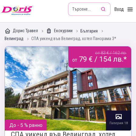
Doris - Изкушението да пътуваш
Вход
Дорис Травел
Екскурзии
България
Велинград
СПА уикенд във Велинград, хотел Панорама 3*
от 83 € / 162 лв.
79 € / 154 лв.*
от
Галерия 18
До - 5 % ранно
СПА уикенд във Велинград, хотел