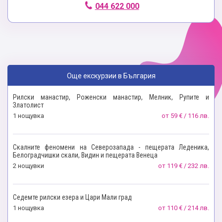
044 622 000
Още екскурзии в България
Рилски манастир, Роженски манастир, Мелник, Рупите и
Златолист
1 нощувкa
от
59 € / 116 лв.
Скалните феномени на Северозапада - пещерата Леденика,
Белоградчишки скали, Видин и пещерата Венеца
2 нощувки
от
119 € / 232 лв.
Седемте рилски езера и Цари Мали град
1 нощувкa
от
110 € / 214 лв.