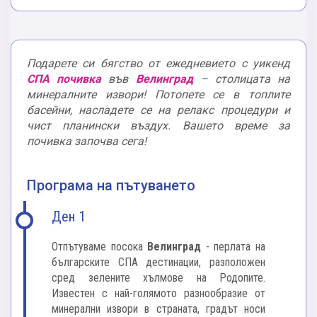
Подарете си бягство от ежедневието с уикенд
СПА почивка
във
Велинград
– столицата на
минералните извори! Потопете се в топлите
басейни, насладете се на релакс процедури и
чист планински въздух. Вашето време за
почивка започва сега!
Програма на пътуването
Ден 1
Отпътуваме посока
Велинград
- перлата на
българските СПА дестинации, разположен
сред зелените хълмове на Родопите.
Известен с най-голямото разнообразие от
минерални извори в страната, градът носи