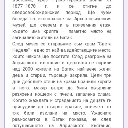
1877–1878 г. и се стигне до
следосвобожденския период. Ще чуем
беседа за експонатите на Археологическия
музей, ще слезем и в приземния етаж,
където има крипта – паметно място на
загиналите жители на Батак.
След музея се отправяме към храм "Света
Неделя" - едно от най-въздействащите места,
които някога ще посетите. След разгрома на
Априлското въстание в църквата се скрили
над 2000 жители на Батак, най-вече жени,
деца и старци, търсещи закрила. Цели три
дни дебелите стени на храма бранили хората
в него, макар вътре да били хвърляни
разярени кошери с пчели, запалена слама.
Когато жаждата и страданието на децата ги
принудили да отворят вратите, повечето от
тях били изклани на място. Ужасната
равносметка в Батак показва, че след
потушаването на Априлското въстание,