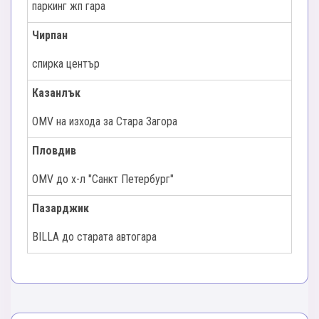
паркинг жп гара
Чирпан
спирка център
Казанлък
ОМV на изхода за Стара Загора
Пловдив
OMV до х-л "Санкт Петербург"
Пазарджик
BILLA до старата автогара