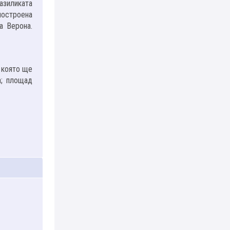
базиликата
 построена
а Верона.
 която ще
а; площад