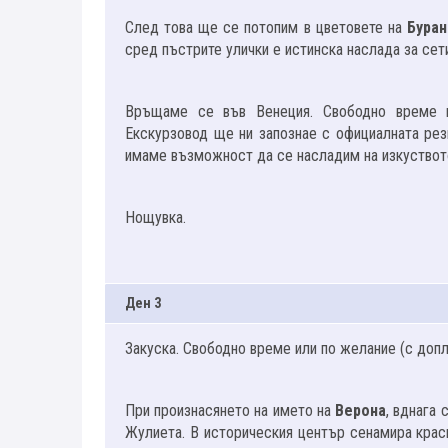
След това ще се потопим в цветовете на
Буран
сред пъстрите улички е истинска наслада за сет
Връщаме се във Венеция. Свободно време 
Екскурзовод ще ни запознае с официалната рез
имаме възможност да се насладим на изкуството
Нощувка.
Ден 3
Закуска. Свободно време или по желание (с до
При произнасянето на името на
Верона
, вднага
Жулиета. В историческия център сенамира краси