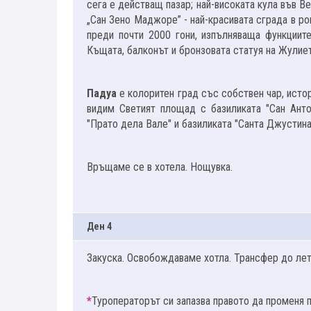
сега е действащ пазар; най-високата кула във В
„Сан Зено Маджоре” - най-красивата сграда в ро
преди почти 2000 гони, изпълняваща функциит
Къщата, балконът и бронзовата статуя на Жулиет
Падуа
е колоритен град със собствен чар, истор
видим Светият площад с базиликата "Сан Анто
"Прато дела Вале" и базиликата "Санта Джустина
Връщаме се в хотела. Нощувка.
Ден 4
Закуска. Освобождаваме хотла. Трансфер до лет
*
Туроператорът си запазва правото да променя 