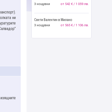
3 нощувки
от
542 € / 1 059 лв.
анспорт).
олката ни
Свети Валентин в Милано
уратурите
3 нощувки
от
565 € / 1 106 лв.
 Салвадор”
 изящните