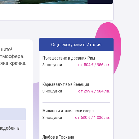
Още екскурзии в Италия
ните!
атмосфера.
Пътешествие в древния Рим
яка крачка.
3 нощувки
от
504 € / 986 лв.
Карнавалът във Венеция
3 нощувки
от
299 € / 584 лв.
Милано и италиански езера
3 нощувки
от
530 € / 1 036 лв.
подобен в
Любов в Тоскана