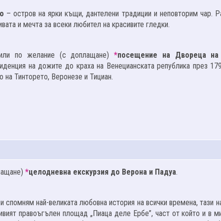
о
– остров на ярки къщи, дантелени традиции и неповторим чар. Р
ивата и мечта за всеки любител на красивите гледки.
или по желание (с доплащане)
*
посещение на Двореца на
иденция на дожите до краха на Венецианската република през 179
 на Тинторето, Веронезе и Тициан.
плащане)
*
целодневна екскурзия до Верона и Падуа
.
 си спомням най-великата любовна история на всички времена, тази 
вият правоъгълен площад „Пиаца деле Ербе”, част от който и в ми