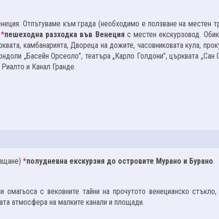
неция. Отпътуваме към града (необходимо е ползване на местен тр
)
*
пешеходна разходка във Венеция
с местен екскурзовод. Обик
квата, камбанарията, Двореца на дожите, часовниковата кула, прок
гондоли „Басейн Орсеоло”, театъра „Карло Голдони”, църквата „Сан
 Риалто и Канал Гранде.
лащане)
*
полудневна екскурзия до островите Мурано и Бурано
.
ни омагьоса с вековните тайни на прочутото венецианско стъкло,
ата атмосфера на малките канали и площади.