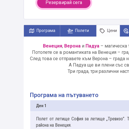
Резервирай сега
Програма
Полети
Цени
Венеция
,
Верона
и
Падуа
– магическа 
Потопете се в романтиката на Венеция – гр
След това се отправете към Верона – града н
А Падуа ще ви плени със св
Три града, три различни на
Програма на пътуването
Ден 1
Полет от летище София за летище „Тревизо”. Т
района на Венеция.