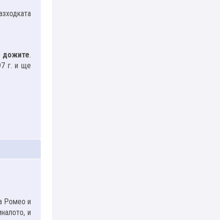
азходката
 дожите
.
7 г. и ще
на Ромео и
налото, и