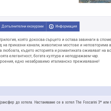
Допълнителни екскурзии
Информация
трилогия, която докосва сърцето и остава завинаги в споме
ад на приказни канали, живописни мостове и неповторима 
а любовта, където историята и романтиката оживяват на вс
оята елегантност, богата култура и неподражаем чар.
строения, едно незабравимо италианско преживяване!
рансфер до хотела. Настаняваме се в хотел The Foscarini 3* или 