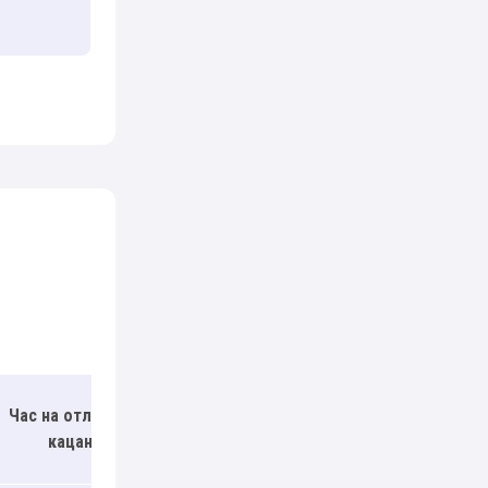
Час на отлитане/
кацане