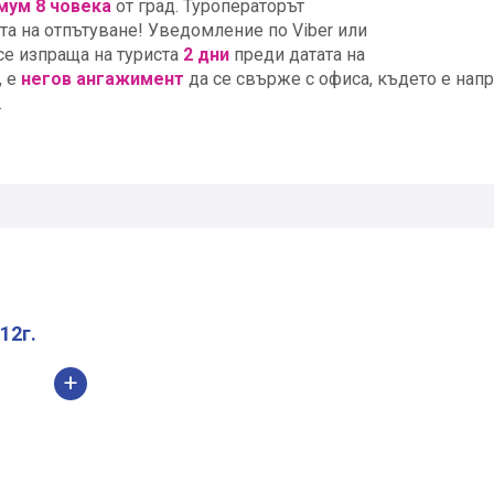
мум 8 човека
от град. Туроператорът
та на отпътуване! Уведомление по Viber или
 се изпраща на туриста
2 дни
преди датата на
, е
негов ангажимент
да се свърже с офиса, където е нап
.
12г.