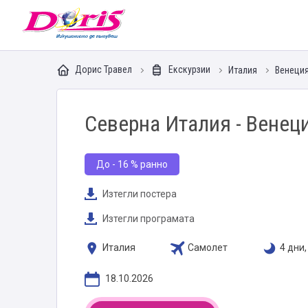
Doris - Изкушението да пътуваш
Дорис Травел
Екскурзии
Италия
Венеци
Северна Италия - Венеци
До - 16 % ранно
Изтегли постера
Изтегли програмата
Италия
Самолет
4 дни
18.10.2026