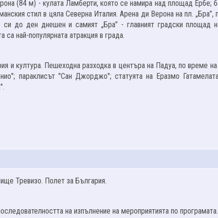
ерона (84 м) - кулата Ламберти, която се намира над площад Ербе; 
манския стил в цяла Северна Италия. Арена ди Верона на пл. „Бра”,
е си до ден днешен и самият „Бра” - главният градски площад н
а са най-популярната атракция в града.
ия и култура. Пешеходна разходка в центъра на Падуа, по време на
нио"; параклисът "Сан Джорджо"; статуята на Еразмо Гатамелат
".
ище Тревизо. Полет за България.
последователността на изпълнение на мероприятията по програмата.