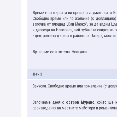
Време е за първата ни среща с изумителната Ве
Свободно време или по желание (с доплащане
започва от площад „Сан Марко”, за да видим Цър
и двореца на Наполеон, най-хубавата спирка на 
- централната църква в района на Пазара, мостът
Връщаме се в хотела. Нощувка.
Ден 2
Закуска. Свободно време или пожелание (с доп
Започваме деня с
остров Мурано
, който ще 
произведения на местните майстори и романтичн