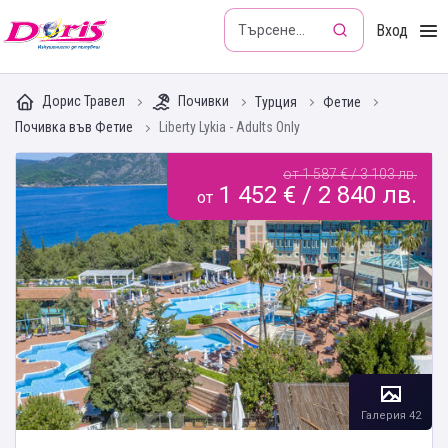
Doris - Изкушението да пътуваш
Вход
Дорис Травел
Почивки
Турция
Фетие
Почивка във Фетие
Liberty Lykia - Adults Only
от 1 587 € / 3 103 лв.
1 452 € / 2 840 лв.
от
Галерия 42