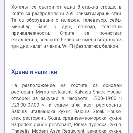
Хотелът се състои от една 8-етажна сграда, в
която са разпределени 269 климатизирани стаи.
Те са оборудвани с телефон, телевизор, сейф,
минибар, баня с душ, сешоар, тоалетни
принадлежности, Стаите се почистват
ежедневно, спалното бельо се сменя веднъж на
три дни. халат и чехли, Wi-Fi (безплатно), балкон.
Храна и напитки
На разположение на гостите са основен
ресторант Myros restaurant, Kalynda Snack House,
отворен за закуски в часовете: 15:00-19:00 ч
./23:00-07:00 ч. и седем а`ла карт ресторанта:
Balbura: италианска кухня, Balbura Steak House:
стек ресторант, Soura: средиземноморска кухня,
Sarpedon: рибен ресторант, Pinara: туреска кухня,
Phaselis Modern Asya Restaurant: азиатска кухня,