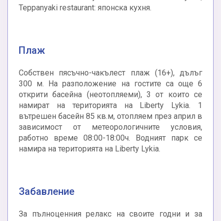
Teppanyaki restaurant: японска кухня.
Плаж
Собствен пясъчно-чакълест плаж (16+), дълъг
300 м. На разположение на гостите са още 6
открити басейна (неотопляеми), 3 от които се
намират на територията на Liberty Lykia. 1
вътрешен басейн 85 кв.м, отопляем през април в
зависимост от метеорологичните условия,
работно време 08:00-18:00ч. Водният парк се
намира на територията на Liberty Lykia.
Забавление
За пълноценния релакс на своите годни и за